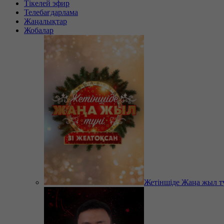
Тікелей эфир
Телебағдарлама
Жаңалықтар
Жобалар
Жетіншіде Жаңа жыл т