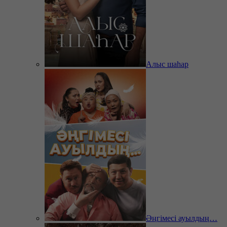
Алыс шаһар
Әңгімесі ауылдың…