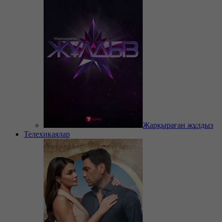
Жарқыраған жұлдыз
Телехикаялар