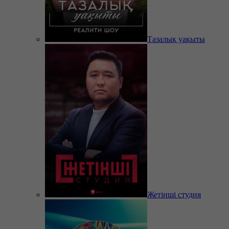
Тазалық уақыты
Жетінші студия