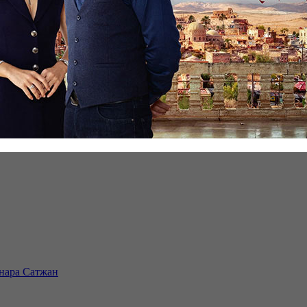
инара Сатжан