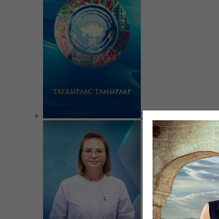
Тағдырлас тамырлар