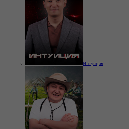
Интуиция