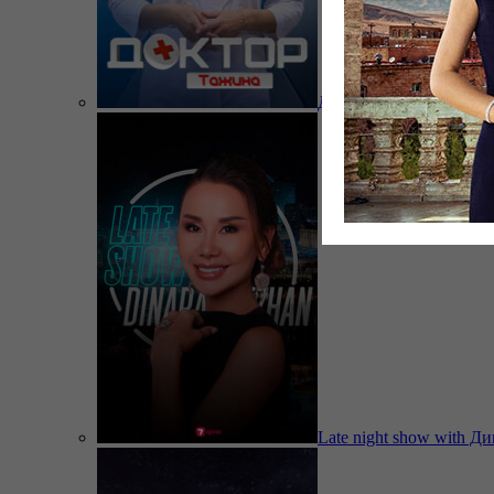
Доктор Тажина
Late night show with Д