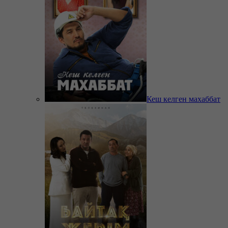
Кеш келген махаббат