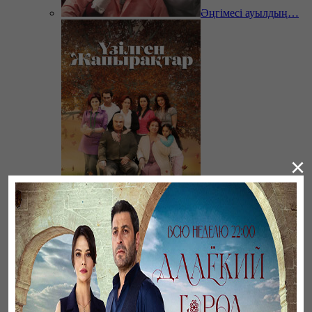
Әңгімесі ауылдың…
×
Үзілген жапырақтар