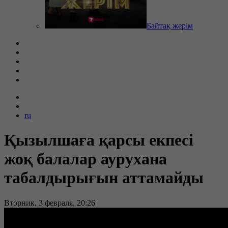
Байтақ жерім
ru
Қызылшаға қарсы екпесі
жоқ балалар аурухана
табалдырығын аттамайды
Вторник, 3 февраля, 20:26