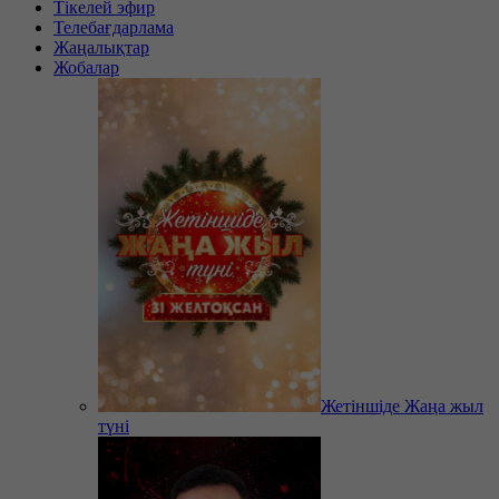
Тікелей эфир
Телебағдарлама
Жаңалықтар
Жобалар
Жетіншіде Жаңа жыл
түні