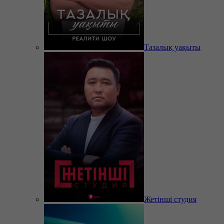
Тазалық уақыты
Жетінші студия