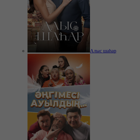
Алыс шаһар