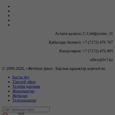
Астана қаласы, С.Сейфуллин, 31
Қабылдау бөлмесі: +7 (7172) 476 767
Канцелярия: +7 (7172) 476 805
office@tv7.kz
© 2009-
2026, «Жетінші арна». Барлық құқықтар қорғалған.
Басты бет
Тікелей эфир
Телебағдарлама
Жаңалықтар
Жобалар
Телехикаялар