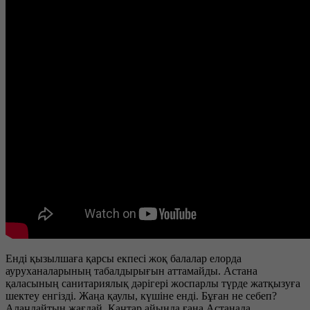
Енді қызылшаға қарсы екпесі жоқ балалар елорда
ауруханаларының табалдырығын аттамайды. Астана
қаласының санитариялық дәрігері жоспарлы түрде жатқызуға
шектеу енгізді. Жаңа қаулы, күшіне енді. Бұған не себеп?
Алаңдайтын жағдай. Қаңтар айында ғана Астанада