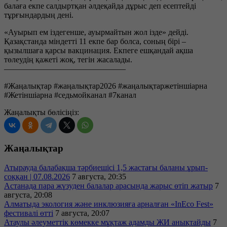
балаға екпе салдыртқан әлдеқайда дұрыс деп есептейді
тұрғындардың дені.
«Ауырып ем іздегенше, ауырмайтын жол ізде» дейді.
Қазақстанда міндетті 11 екпе бар болса, соның бірі –
қызылшаға қарсы вакцинация. Екпеге ешқандай ақша
төлеудің қажеті жоқ, тегін жасалады.
———————————————
#Жаңалықтар #жаңалықтар2026 #жаңалықтаржетіншіарна
#Жетіншіарна #седьмойканал #7канал
Жаңалықты бөлісіңіз:
Жаңалықтар
Атырауда балабақша тәрбиешісі 1,5 жастағы баланы ұрып-
соққан | 07.08.2026
7 августа, 20:35
Астанада пара жүзуден балалар арасында жарыс өтіп жатыр
7
августа, 20:08
Алматыда экология және инклюзияға арналған «InEco Fest»
фестивалі өтті
7 августа, 20:07
Атаулы әлеуметтік көмекке мұқтаж адамды ЖИ анықтайды
7