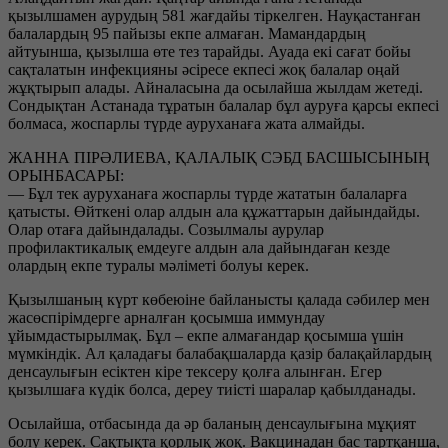
қызылшамен аурудың 581 жағдайы тіркелген. Науқастанған
балалардың 95 пайызы екпе алмаған. Мамандардың
айтуынша, қызылша өте тез тарайды. Ауада екі сағат бойы
сақталатын инфекцияны әсіресе екпесі жоқ балалар оңай
жұқтырып алады. Айналасына да осылайша жылдам жетеді.
Сондықтан Астанада тұратын балалар бұл ауруға қарсы екпесі
болмаса, жоспарлы түрде ауруханаға жата алмайды.
ЖАННА ПІРӘЛИЕВА, ҚАЛАЛЫҚ СЭБД БАСШЫСЫНЫҢ
ОРЫНБАСАРЫ:
— Бұл тек ауруханаға жоспарлы түрде жататын балаларға
қатысты. Өйткені олар алдын ала құжаттарын дайындайды.
Олар отаға дайындалады. Созылмалы аурулар
профилактикалық емдеуге алдын ала дайындаған кезде
олардың екпе туралы мәліметі болуы керек.
Қызылшаның күрт көбеюіне байланысты қалада сәбилер мен
жасөспірімдерге арналған қосымша иммундау
ұйымдастырылмақ. Бұл – екпе алмағандар қосымша үшін
мүмкіндік. Ал қаладағы балабақшаларда қазір балақайлардың
денсаулығын есіктен кіре тексеру қолға алынған. Егер
қызылшаға күдік болса, дереу тиісті шаралар қабылданады.
Осылайша, отбасында да әр баланың денсаулығына мұқият
болу керек. Сақтықта қорлық жоқ. Вакцинадан бас тартқанша,