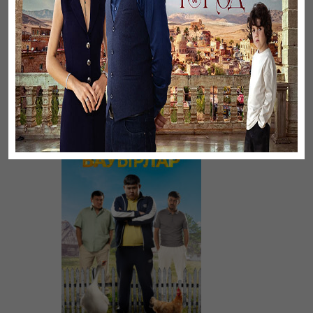
Үнсіз жүрек