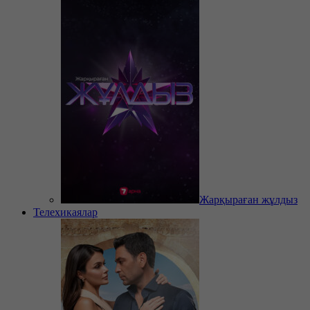
Жарқыраған жұлдыз
Телехикаялар