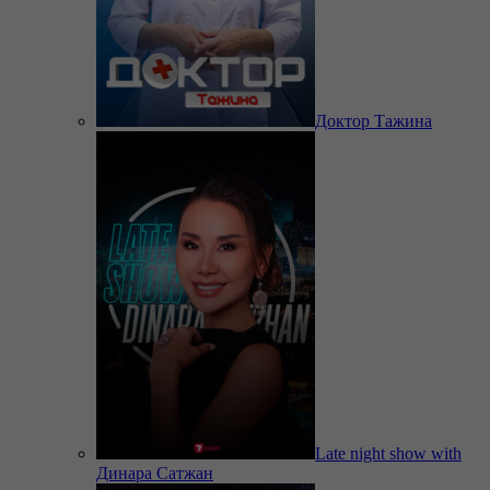
Доктор Тажина
Late night show with
Динара Сатжан