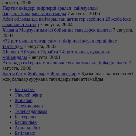
августа, 20:06
Партия өкілдері өңірлерді аралап, сайлауалды
бағдарламаларын таныстырды
7 августа, 20:06
Абай облысында қайтарылған активтер есебінен 26 жоба іске
асырылып жатыр
7 августа, 20:04
Ұлдана Мырзуанның ісі бойынша тың дерек шықты
7 августа,
20:03
«72 рет пышақ тығар едім»: пікір иесі жауапкершілікке
тартылды
7 августа, 20:03
Шерхан Аймахан Нұрайға 7-8 рет пышақ сұққанын
мойындады
7 августа, 20:01
Астанада екі ер адам шалшық суға шомылып, ішімдік ішкен
7
августа, 20:00
Басты бет
»
Жобалар
»
Жаңалықтар
»
Қызылшаға қарсы екпесі
жоқ балалар аурухана табалдырығын аттамайды
Басты бет
Тікелей эфир
Жобалар
Телехикаялар
Телебағдарлама
Біз туралы
Басшылық
Арна келбеті
Байланыс