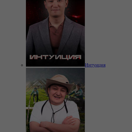
Интуиция