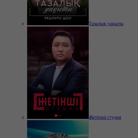
Тазалық уақыты
Жетінші студия