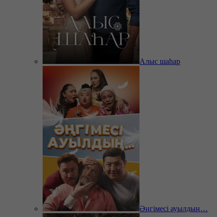
Алыс шаһар
Әңгімесі ауылдың…