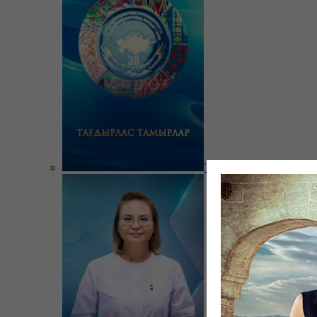
Тағдырлас тамырлар