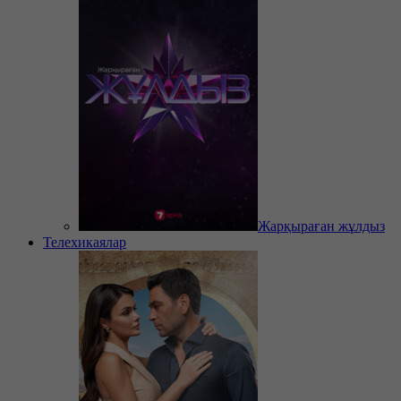
Жарқыраған жұлдыз
Телехикаялар