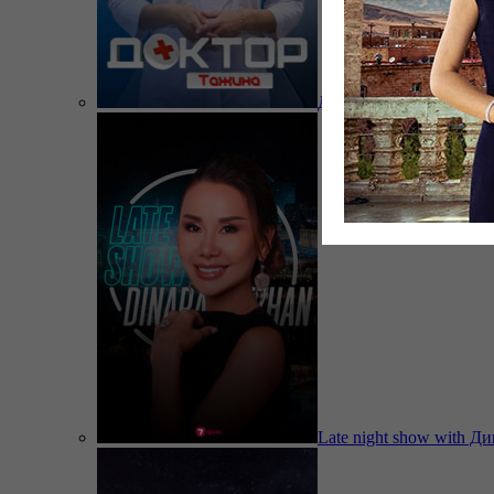
Доктор Тажина
Late night show with Д