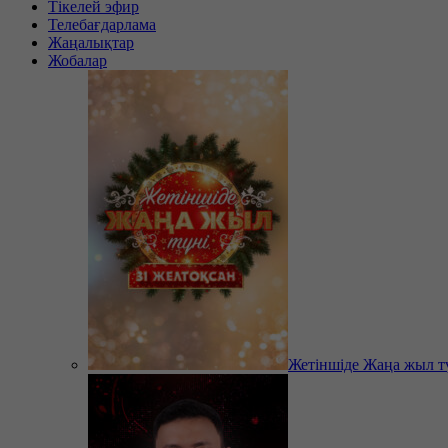
Тікелей эфир
Телебағдарлама
Жаңалықтар
Жобалар
Жетіншіде Жаңа жыл т