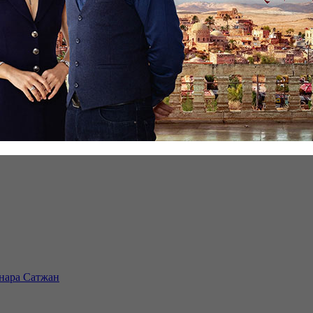
инара Сатжан