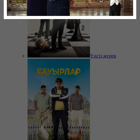
Үнсіз жүрек