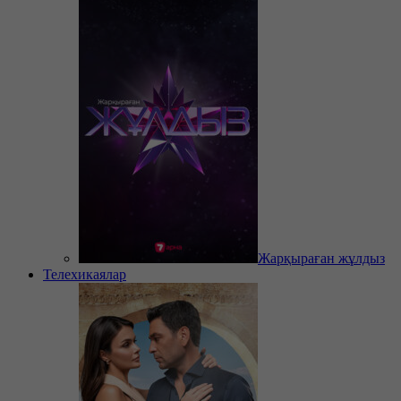
Жарқыраған жұлдыз
Телехикаялар