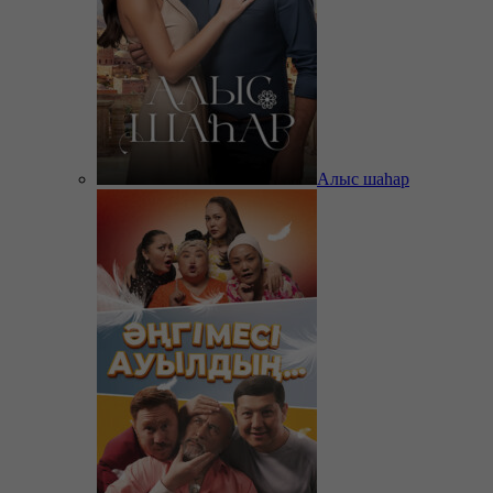
Алыс шаһар