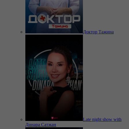
Доктор Тажина
Late night show with
Динара Сатжан