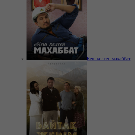
Кеш келген махаббат