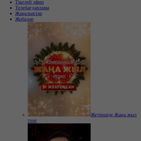
Тікелей эфир
Телебағдарлама
Жаңалықтар
Жобалар
Жетіншіде Жаңа жыл
түні