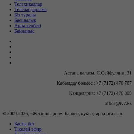
Телехикаялар
Телебағдарлама
Біз туралы
Басшылық
Арна келбеті
Байланыс
Астана қаласы, С.Сейфуллин, 31
Қабылдау бөлмесі: +7 (7172) 476 767
Канцелярия: +7 (7172) 476 805
office@tv7.kz
© 2009-
2026, «Жетінші арна». Барлық құқықтар қорғалған.
Басты бет
Тікелей эфир