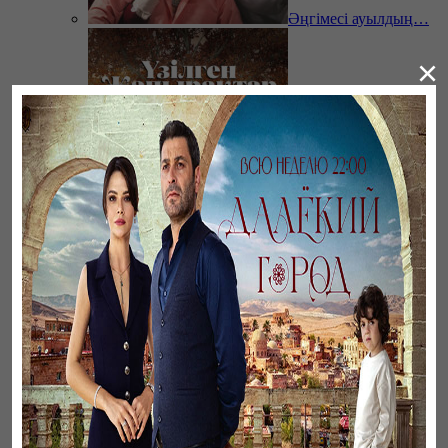
Әңгімесі ауылдың…
×
Үзілген жапырақтар