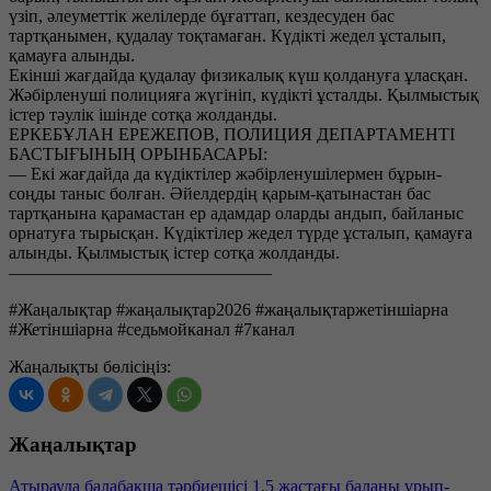
үзіп, әлеуметтік желілерде бұғаттап, кездесуден бас
тартқанымен, қудалау тоқтамаған. Күдікті жедел ұсталып,
қамауға алынды.
Екінші жағдайда қудалау физикалық күш қолдануға ұласқан.
Жәбірленуші полицияға жүгініп, күдікті ұсталды. Қылмыстық
істер тәулік ішінде сотқа жолданды.
ЕРКЕБҰЛАН ЕРЕЖЕПОВ, ПОЛИЦИЯ ДЕПАРТАМЕНТІ
БАСТЫҒЫНЫҢ ОРЫНБАСАРЫ:
— Екі жағдайда да күдіктілер жәбірленушілермен бұрын-
соңды таныс болған. Әйелдердің қарым-қатынастан бас
тартқанына қарамастан ер адамдар оларды андып, байланыс
орнатуға тырысқан. Күдіктілер жедел түрде ұсталып, қамауға
алынды. Қылмыстық істер сотқа жолданды.
———————————————
#Жаңалықтар #жаңалықтар2026 #жаңалықтаржетіншіарна
#Жетіншіарна #седьмойканал #7канал
Жаңалықты бөлісіңіз:
Жаңалықтар
Атырауда балабақша тәрбиешісі 1,5 жастағы баланы ұрып-