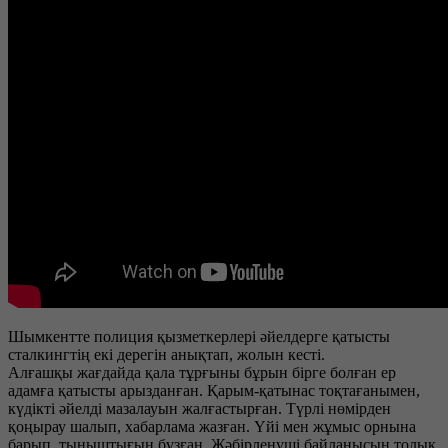
Шымкентте полиция қызметкерлері әйелдерге қатысты
сталкингтің екі дерегін анықтап, жолын кесті.
Алғашқы жағдайда қала тұрғыны бұрын бірге болған ер
адамға қатысты арызданған. Қарым-қатынас тоқтағанымен,
күдікті әйелді мазалауын жалғастырған. Түрлі нөмірден
қоңырау шалып, хабарлама жазған. Үйі мен жұмыс орнына
барып, тыныштығын бұзған. Жәбірленуші байланысын толық