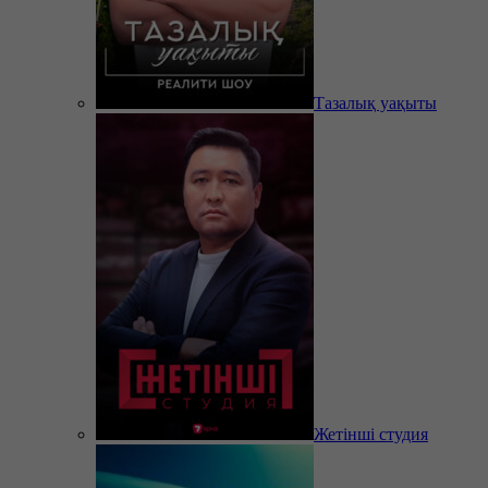
Тазалық уақыты
Жетінші студия