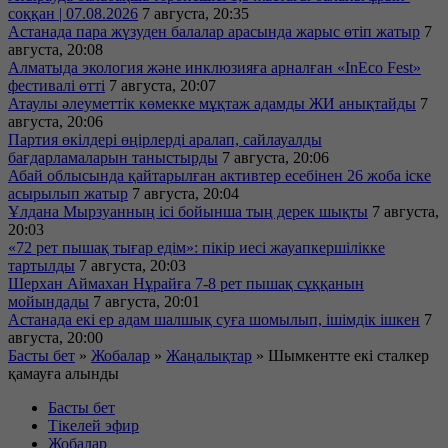
соққан | 07.08.2026
7 августа, 20:35
Астанада пара жүзуден балалар арасында жарыс өтіп жатыр
7
августа, 20:08
Алматыда экология және инклюзияға арналған «InEco Fest»
фестивалі өтті
7 августа, 20:07
Атаулы әлеуметтік көмекке мұқтаж адамды ЖИ анықтайды
7
августа, 20:06
Партия өкілдері өңірлерді аралап, сайлауалды
бағдарламаларын таныстырды
7 августа, 20:06
Абай облысында қайтарылған активтер есебінен 26 жоба іске
асырылып жатыр
7 августа, 20:04
Ұлдана Мырзуанның ісі бойынша тың дерек шықты
7 августа,
20:03
«72 рет пышақ тығар едім»: пікір иесі жауапкершілікке
тартылды
7 августа, 20:03
Шерхан Аймахан Нұрайға 7-8 рет пышақ сұққанын
мойындады
7 августа, 20:01
Астанада екі ер адам шалшық суға шомылып, ішімдік ішкен
7
августа, 20:00
Басты бет
»
Жобалар
»
Жаңалықтар
»
Шымкентте екі сталкер
қамауға алынды
Басты бет
Тікелей эфир
Жобалар