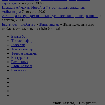
тартылды
7 августа, 20:03
Шерхан Аймахан Нұрайға 7-8 рет пышақ сұққанын
мойындады
7 августа, 20:01
Астанада екі ер адам шалшық суға шомылып, ішімдік ішкен
7
августа, 20:00
Басты бет
»
Жобалар
»
Жаңалықтар
»
Жаңа Конституция
жобасы: елордалықтар пікір білдірді
Басты бет
Тікелей эфир
Жобалар
Телехикаялар
Телебағдарлама
Біз туралы
Басшылық
Арна келбеті
Байланыс
Астана қаласы, С.Сейфуллин, 31