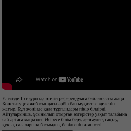
Елімізде 15 наурызда өтетін референдумға байланысты жаңа
Конституция жобасындағы әрбір бап мұқият зерделеніп
жатыр. Бұл жөнінде қала тұрғындары пікір білдірді.
Айтуларынша, ұсынылып отырған өзгерістер уақыт талабына
сай әрі аса маңызды. Әсіресе білім беру, денсаулық сақтау,
құқық салаларына басымдық берілгенін атап өтті.
———————————————