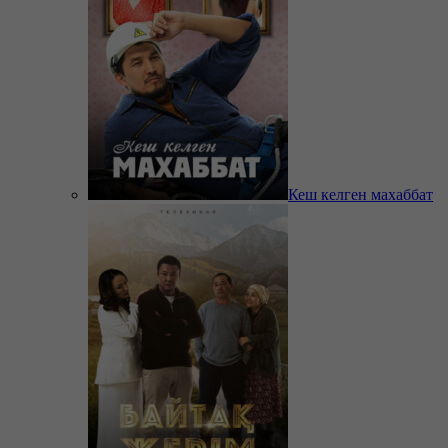
Кеш келген махаббат