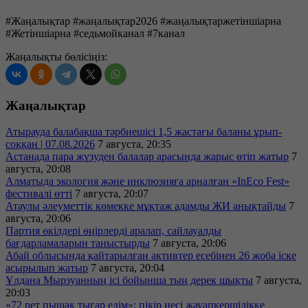
#Жаңалықтар #жаңалықтар2026 #жаңалықтаржетіншіарна
#Жетіншіарна #седьмойканал #7канал
Жаңалықты бөлісіңіз:
Жаңалықтар
Атырауда балабақша тәрбиешісі 1,5 жастағы баланы ұрып-
соққан | 07.08.2026
7 августа, 20:35
Астанада пара жүзуден балалар арасында жарыс өтіп жатыр
7
августа, 20:08
Алматыда экология және инклюзияға арналған «InEco Fest»
фестивалі өтті
7 августа, 20:07
Атаулы әлеуметтік көмекке мұқтаж адамды ЖИ анықтайды
7
августа, 20:06
Партия өкілдері өңірлерді аралап, сайлауалды
бағдарламаларын таныстырды
7 августа, 20:06
Абай облысында қайтарылған активтер есебінен 26 жоба іске
асырылып жатыр
7 августа, 20:04
Ұлдана Мырзуанның ісі бойынша тың дерек шықты
7 августа,
20:03
«72 рет пышақ тығар едім»: пікір иесі жауапкершілікке