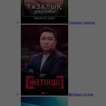
Тазалық уақыты
Жетінші студия