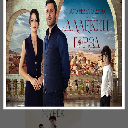
Әңгімесі ауылдың…
Үзілген жапырақтар