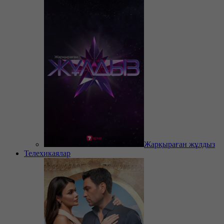
Жарқыраған жұлдыз
Телехикаялар