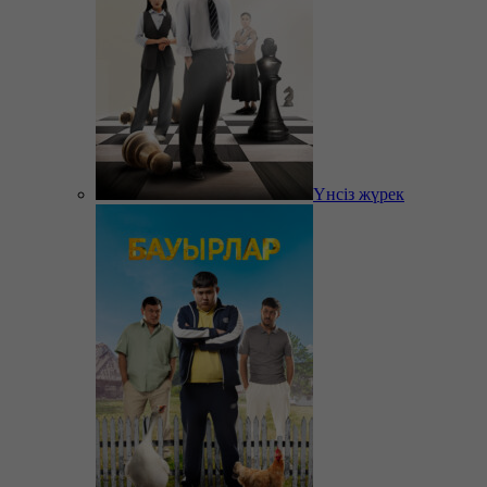
Үнсіз жүрек