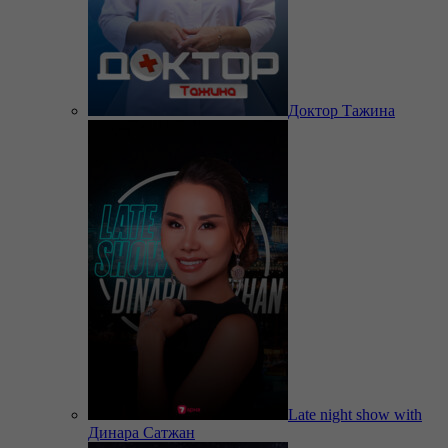
Доктор Тажина
Late night show with
Динара Сатжан