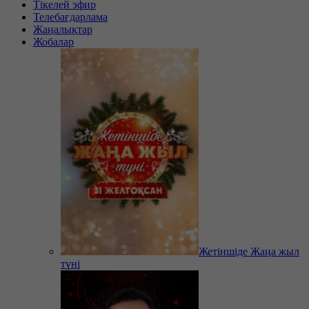
Тікелей эфир
Телебағдарлама
Жаңалықтар
Жобалар
Жетіншіде Жаңа жыл
түні