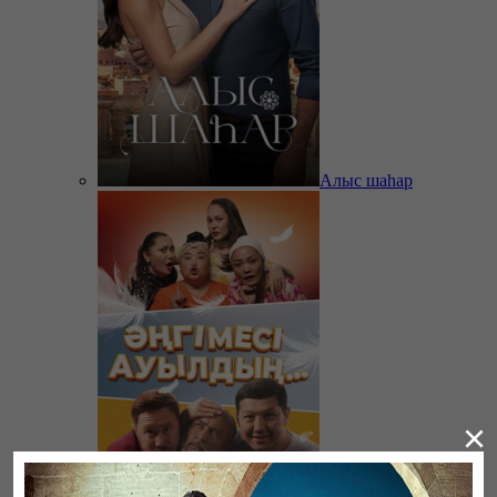
Алыс шаһар
×