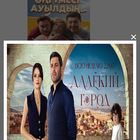
×
Әңгімесі ауылдың…