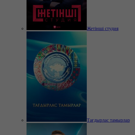
Жетінші студия
Тағдырлас тамырлар