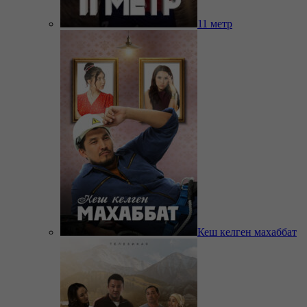
11 метр
Кеш келген махаббат