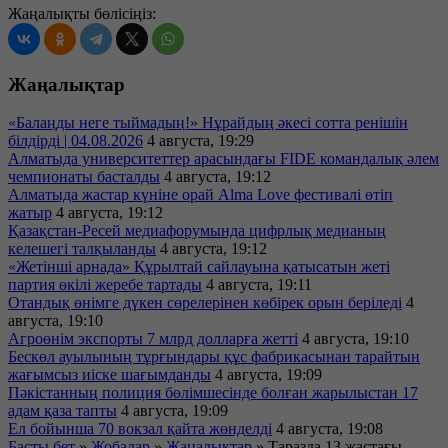
Жаңалықты бөлісіңіз:
Жаңалықтар
«Балаңды неге тыймадың!» Нұрайдың әкесі сотта ренішін
білдірді | 04.08.2026
4 августа, 19:29
Алматыда университеттер арасындағы FIDE командалық әлем
чемпионаты басталды
4 августа, 19:12
Алматыда жастар күніне орай Alma Love фестивалі өтіп
жатыр
4 августа, 19:12
Қазақстан-Ресей медиафорумында цифрлық медианың
келешегі талқыланды
4 августа, 19:12
«Жетінші арнада» Құрылтай сайлауына қатысатын жеті
партия өкілі жеребе тартады
4 августа, 19:11
Отандық өнімге дүкен сөрелерінен көбірек орын беріледі
4
августа, 19:10
Агроөнім экспорты 7 млрд долларға жетті
4 августа, 19:10
Бескөл ауылының тұрғындары құс фабрикасынан тарайтын
жағымсыз иіске шағымданды
4 августа, 19:09
Пәкістанның полиция бөлімшесінде болған жарылыстан 17
адам қаза тапты
4 августа, 19:09
Ел бойынша 70 вокзал қайта жөнделді
4 августа, 19:08
Басты бет
»
Жобалар
»
Жаңалықтар
»
Таразда 13 жастағы