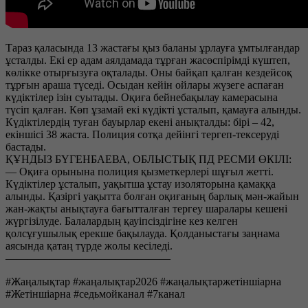
Тараз қаласында 13 жастағы қыз баланы ұрлауға ұмтылғандар
ұсталды. Екі ер адам аялдамада тұрған жасөспірімді күштеп,
көлікке отырғызуға оқталады. Оны байқап қалған кездейсоқ
тұрғын араша түседі. Осыдан кейін ойлары жүзеге аспаған
күдіктілер ізін суытады. Оқиға бейнебақылау камерасына
түсіп қалған. Көп ұзамай екі күдікті ұсталып, қамауға алынды.
Күдіктілердің туған бауырлар екені анықталды: бірі – 42,
екіншісі 38 жаста. Полиция сотқа дейінгі тергеп-тексеруді
бастады.
ҚҰНДЫЗ БҮГЕНБАЕВА, ОБЛЫСТЫҚ ПД РЕСМИ ӨКІЛІ:
— Оқиға орынына полиция қызметкерлері шұғыл жетті.
Күдіктілер ұсталып, уақытша ұстау изоляторына қамаққа
алынды. Қазіргі уақытта болған оқиғаның барлық мән-жайын
жан-жақты анықтауға бағытталған тергеу шаралары кешені
жүргізілуде. Балалардың қауіпсіздігіне кез келген
қолсұғушылық ерекше бақылауда. Қолданыстағы заңнама
аясында қатаң түрде жолы кесіледі.
———————————————
#Жаңалықтар #жаңалықтар2026 #жаңалықтаржетіншіарна
#Жетіншіарна #седьмойканал #7канал