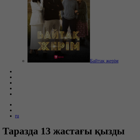
Байтақ жерім
ru
Таразда 13 жастағы қызды