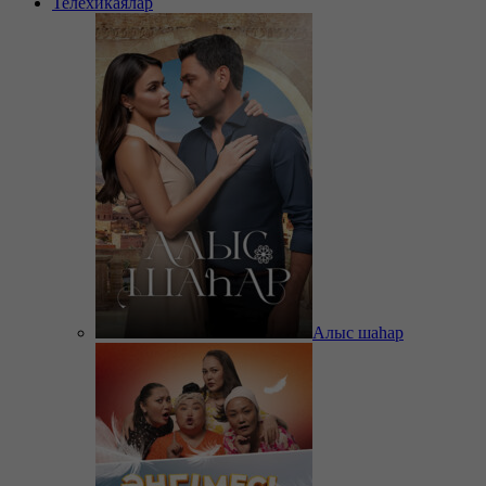
Телехикаялар
Алыс шаһар