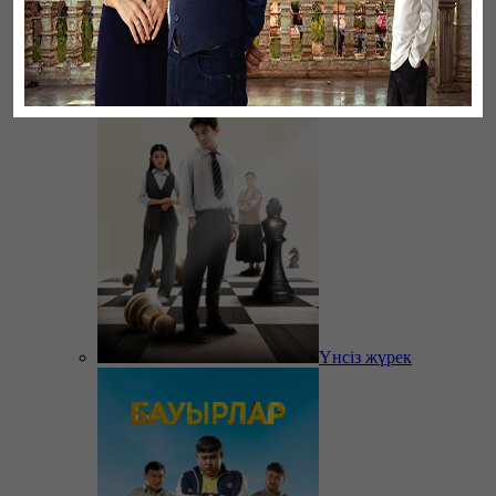
Үзілген жапырақтар
Үнсіз жүрек