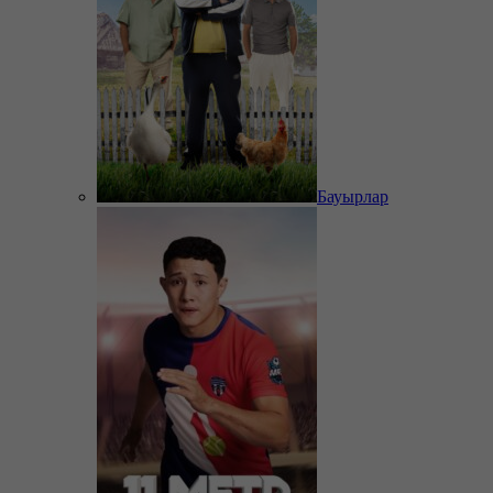
Бауырлар