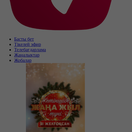
Басты бет
Тікелей эфир
Телебағдарлама
Жаңалықтар
Жобалар