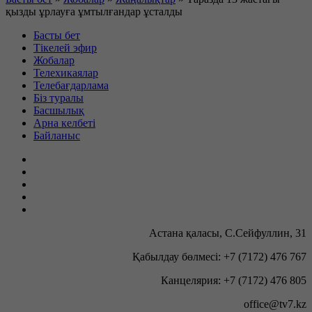
қызды ұрлауға ұмтылғандар ұсталды
Басты бет
Тікелей эфир
Жобалар
Телехикаялар
Телебағдарлама
Біз туралы
Басшылық
Арна келбеті
Байланыс
Астана қаласы, С.Сейфуллин, 31
Қабылдау бөлмесі: +7 (7172) 476 767
Канцелярия: +7 (7172) 476 805
office@tv7.kz