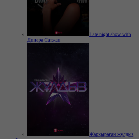
Late night show with
Динара Сатжан
Жарқыраған жұлдыз