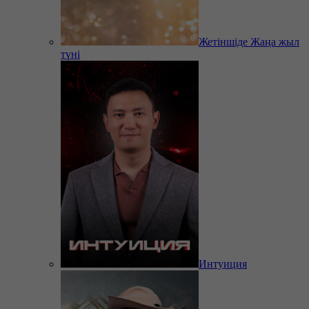
Жетіншіде Жаңа жыл
түні
Интуиция