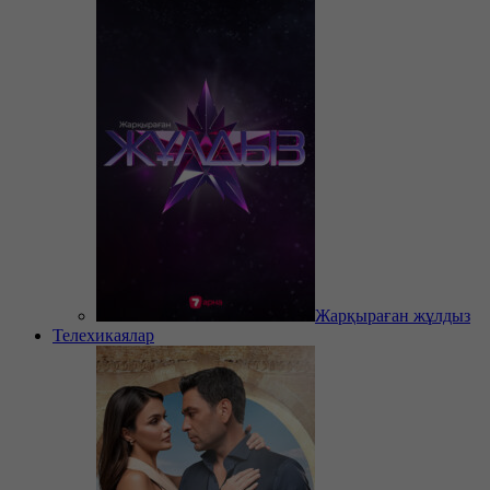
Жарқыраған жұлдыз
Телехикаялар