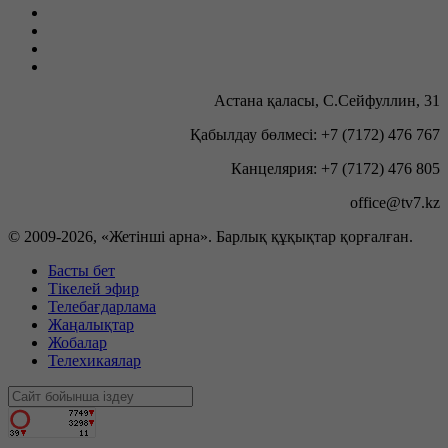
Астана қаласы, С.Сейфуллин, 31
Қабылдау бөлмесі: +7 (7172) 476 767
Канцелярия: +7 (7172) 476 805
office@tv7.kz
© 2009-
2026, «Жетінші арна». Барлық құқықтар қорғалған.
Басты бет
Тікелей эфир
Телебағдарлама
Жаңалықтар
Жобалар
Телехикаялар