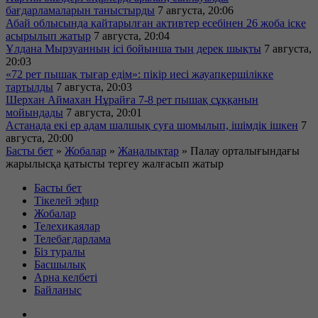
бағдарламаларын таныстырды
7 августа, 20:06
Абай облысында қайтарылған активтер есебінен 26 жоба іске
асырылып жатыр
7 августа, 20:04
Ұлдана Мырзуанның ісі бойынша тың дерек шықты
7 августа,
20:03
«72 рет пышақ тығар едім»: пікір иесі жауапкершілікке
тартылды
7 августа, 20:03
Шерхан Аймахан Нұрайға 7-8 рет пышақ сұққанын
мойындады
7 августа, 20:01
Астанада екі ер адам шалшық суға шомылып, ішімдік ішкен
7
августа, 20:00
Басты бет
»
Жобалар
»
Жаңалықтар
»
Палау орталығындағы
жарылысқа қатысты тергеу жалғасып жатыр
Басты бет
Тікелей эфир
Жобалар
Телехикаялар
Телебағдарлама
Біз туралы
Басшылық
Арна келбеті
Байланыс