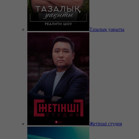
Тазалық уақыты
Жетінші студия