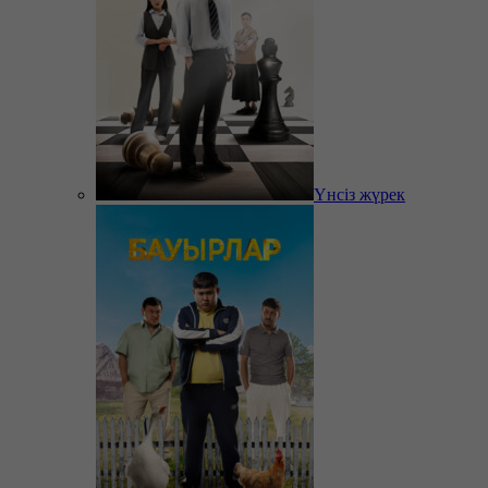
Үнсіз жүрек