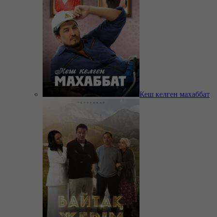
Кеш келген махаббат