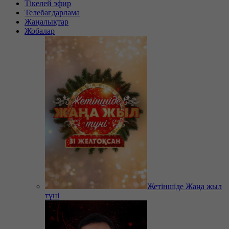
Тікелей эфир
Телебағдарлама
Жаңалықтар
Жобалар
Жетіншіде Жаңа жыл
түні