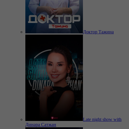
Доктор Тажина
Late night show with
Динара Сатжан