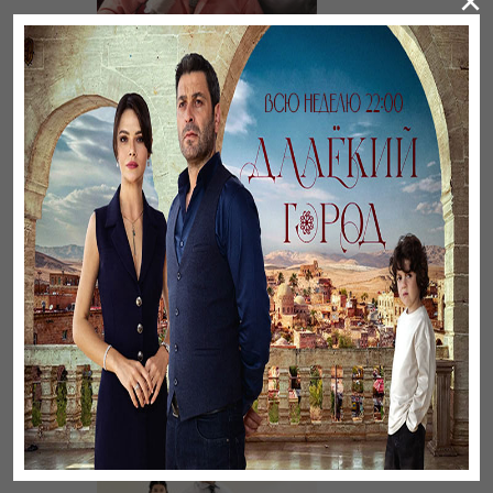
×
Әңгімесі ауылдың…
Үзілген жапырақтар