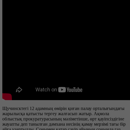
Щучинсктегі 12 адамның өмірін қиған палау орталығындағы
жарылысқа қатысты тергеу жалғасып жатыр. Ақмола
облыстық прокуратурасының мәліметінше, өрт қауіпсіздігіне
жауапты деп танылған дәмхана иесінің қамау мерзімі тағы бір
айға ұзартылды. Сонымен қатар сәуір айының соңында газ