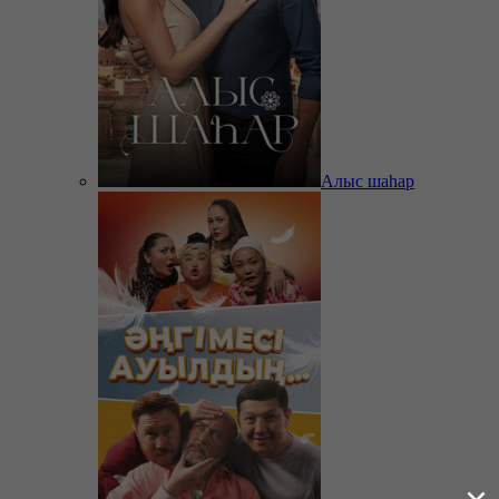
Алыс шаһар