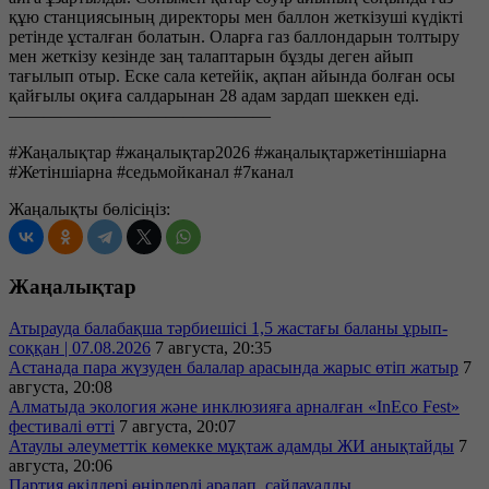
құю станциясының директоры мен баллон жеткізуші күдікті
ретінде ұсталған болатын. Оларға газ баллондарын толтыру
мен жеткізу кезінде заң талаптарын бұзды деген айып
тағылып отыр. Еске сала кетейік, ақпан айында болған осы
қайғылы оқиға салдарынан 28 адам зардап шеккен еді.
———————————————
#Жаңалықтар #жаңалықтар2026 #жаңалықтаржетіншіарна
#Жетіншіарна #седьмойканал #7канал
Жаңалықты бөлісіңіз:
Жаңалықтар
Атырауда балабақша тәрбиешісі 1,5 жастағы баланы ұрып-
соққан | 07.08.2026
7 августа, 20:35
Астанада пара жүзуден балалар арасында жарыс өтіп жатыр
7
августа, 20:08
Алматыда экология және инклюзияға арналған «InEco Fest»
фестивалі өтті
7 августа, 20:07
Атаулы әлеуметтік көмекке мұқтаж адамды ЖИ анықтайды
7
августа, 20:06
Партия өкілдері өңірлерді аралап, сайлауалды