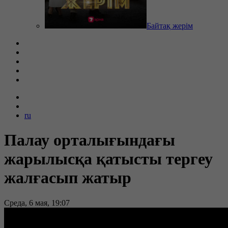
Байтақ жерім
ru
Палау орталығындағы
жарылысқа қатысты тергеу
жалғасып жатыр
Среда, 6 мая, 19:07