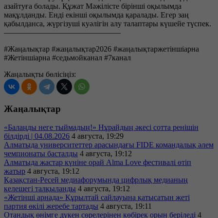
азайтуға болады. Құжат Мәжілісте бірінші оқылымда
мақұлданды. Енді екінші оқылымда қаралады. Егер заң
қабылданса, жүргізуші куәлігін алу талаптары күшейе түспек.
———————————————
#Жаңалықтар #жаңалықтар2026 #жаңалықтаржетіншіарна
#Жетіншіарна #седьмойканал #7канал
Жаңалықты бөлісіңіз:
Жаңалықтар
«Балаңды неге тыймадың!» Нұрайдың әкесі сотта ренішін
білдірді | 04.08.2026
4 августа, 19:29
Алматыда университеттер арасындағы FIDE командалық әлем
чемпионаты басталды
4 августа, 19:12
Алматыда жастар күніне орай Alma Love фестивалі өтіп
жатыр
4 августа, 19:12
Қазақстан-Ресей медиафорумында цифрлық медианың
келешегі талқыланды
4 августа, 19:12
«Жетінші арнада» Құрылтай сайлауына қатысатын жеті
партия өкілі жеребе тартады
4 августа, 19:11
Отандық өнімге дүкен сөрелерінен көбірек орын беріледі
4