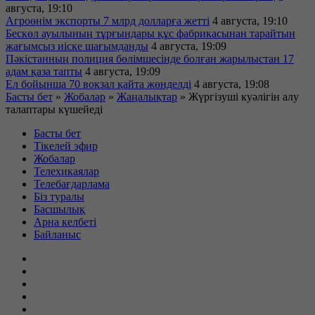
августа, 19:10
Агроөнім экспорты 7 млрд долларға жетті
4 августа, 19:10
Бескөл ауылының тұрғындары құс фабрикасынан тарайтын
жағымсыз иіске шағымданды
4 августа, 19:09
Пәкістанның полиция бөлімшесінде болған жарылыстан 17
адам қаза тапты
4 августа, 19:09
Ел бойынша 70 вокзал қайта жөнделді
4 августа, 19:08
Басты бет
»
Жобалар
»
Жаңалықтар
»
Жүргізуші куәлігін алу
талаптары күшейеді
Басты бет
Тікелей эфир
Жобалар
Телехикаялар
Телебағдарлама
Біз туралы
Басшылық
Арна келбеті
Байланыс