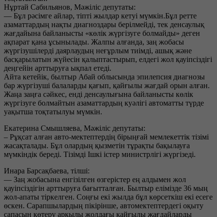
Нұртай Сабильянов, Мәжіліс депутаты:
— Бұл рәсімге айлар, тіпті жылдар кетуі мүмкін.Бұл ретте
азаматтардың нақты диагноздары берілмейді, тек денсаулық
жағдайына байланысты «көлік жүргізуге болмайды» деген
ақпарат қана ұсынылады. Жалпы алғанда, заң жобасы
жүргізушілерді даярлаудың неғұрлым тиімді, ашық және
басқарылатын жүйесін қалыптастырып, елдегі жол қауіпсіздігі
деңгейін арттыруға ықпал етеді.
Айта кетейік, былтыр Абай облысында эпилепсия диагнозы
бар жүргізуші балаларды қағып, қайғылы жағдай орын алған.
Жаңа заңға сәйкес, енді денсаулығына байланысты көлік
жүргізуге болмайтын азаматтардың куәлігі автоматты түрде
уақытша тоқтатылуы мүмкін.
Екатерина Смышляева, Мәжіліс депутаты:
– Рұқсат алған авто-мектептердің бірыңғай мемлекеттік тізімі
жасақталады. Бұл олардың қызметін тұрақты бақылауға
мүмкіндік береді. Тізімді Ішкі істер министрлігі жүргізеді.
Инара Барсақбаева, тілші:
— Заң жобасына енгізілген өзгерістер ең алдымен жол
қауіпсіздігін арттыруға бағытталған. Былтыр елімізде 36 мың
жол-апаты тіркелген. Соңғы екі жылда бұл көрсеткіш екі есеге
өскен. Сарапшылардың пікірінше, автомектептердегі оқыту
сапасын көтеру арқылы жолдағы қайғылы жағдайларды