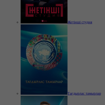
Жетінші студия
Тағдырлас тамырлар