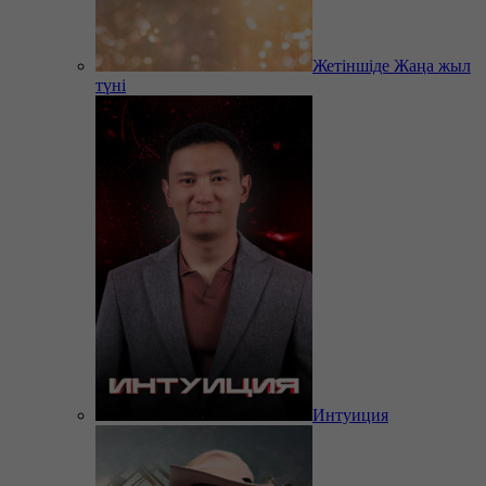
Жетіншіде Жаңа жыл
түні
Интуиция