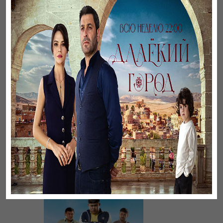
Үзілген жапырақтар
Үнсіз жүрек