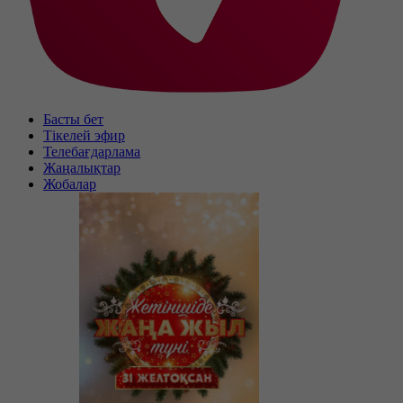
Басты бет
Тікелей эфир
Телебағдарлама
Жаңалықтар
Жобалар