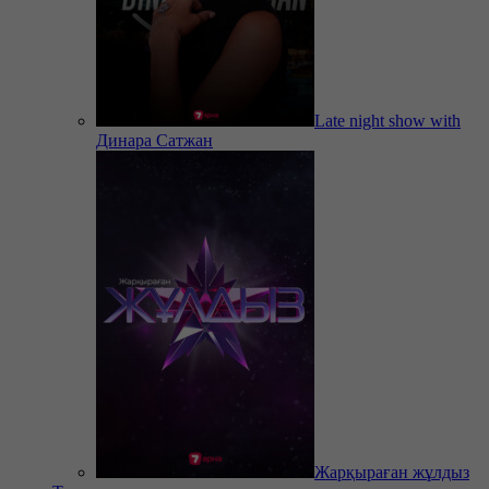
Late night show with
Динара Сатжан
Жарқыраған жұлдыз