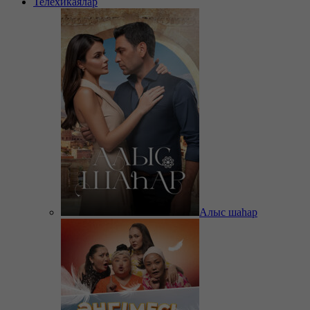
Телехикаялар
Алыс шаһар