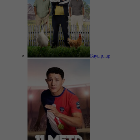
Бауырлар