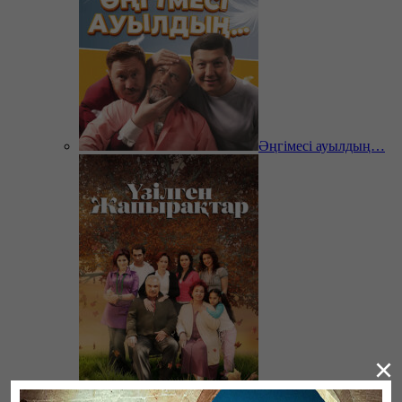
Әңгімесі ауылдың…
×