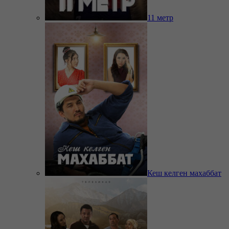
11 метр
Кеш келген махаббат