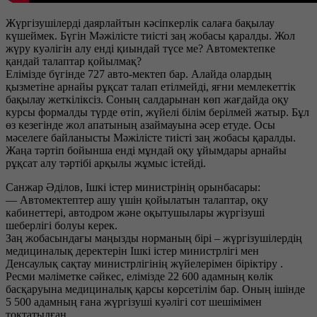
Жүргізушілерді даярлайтын кәсіпкерлік салаға бақылау
күшеймек. Бүгін Мәжілісте тиісті заң жобасы қаралды. Жол
жүру куәлігін алу енді қиындай түсе ме? Автомектепке
қандай талаптар қойылмақ?
Елімізде бүгінде 727 авто-мектеп бар. Алайда олардың
қызметіне арнайы рұқсат талап етілмейді, яғни мемлекеттік
бақылау жеткіліксіз. Соның салдарынан көп жағдайда оқу
курсы формалды түрде өтіп, жүйелі білім берілмей жатыр. Бұл
өз кезегінде жол апатының азаймауына әсер етуде. Осы
мәселеге байланысты Мәжілісте тиісті заң жобасы қаралды.
Жаңа тәртіп бойынша енді мұндай оқу ұйымдары арнайы
рұқсат алу тәртібі арқылы жұмыс істейді.
Санжар Әділов, Ішкі істер министрінің орынбасары:
— Автомектептер ашу үшін қойылатын талаптар, оқу
кабинеттері, автодром және оқытушылары жүргізуші
шеберлігі болуы керек.
Заң жобасындағы маңызды норманың бірі – жүргізушілердің
медициналық деректерін Ішкі істер министрлігі мен
Денсаулық сақтау министрлігінің жүйелерімен біріктіру .
Ресми мәліметке сәйкес, елімізде 22 600 адамның көлік
басқаруына медициналық қарсы көрсетілім бар. Оның ішінде
5 500 адамның ғана жүргізуші куәлігі сот шешімімен
тоқтатылған.