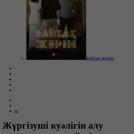
Байтақ жерім
ru
Жүргізуші куәлігін алу