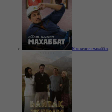
Кеш келген махаббат