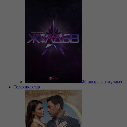
Жарқыраған жұлдыз
Телехикаялар