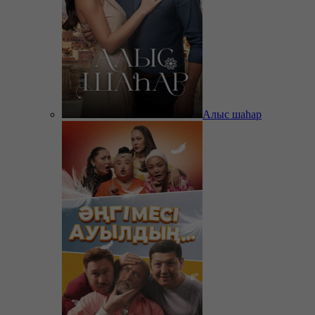
Алыс шаһар