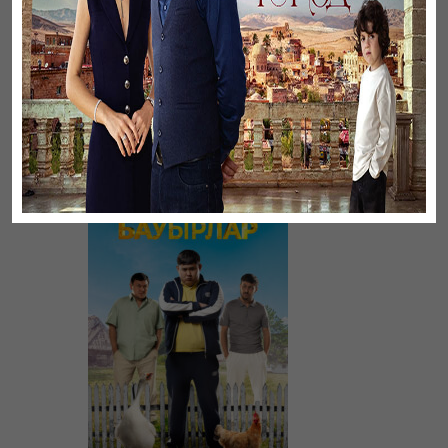
Үнсіз жүрек