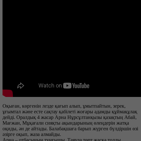
Оқыған, көргенін лезде қағып алып, ұмытпайтын, зерек,
ұғымтал және есте сақтау қабілеті жоғары адамды құймақұлақ
дейді. Оралдық 4 жасар Арна Нұрсұлтанқызы қазақтың Абай,
Мағжан, Мұқағали сияқты ақындарының өлеңдерін жатқа
оқиды, ән де айтады. Балабақшаға барып жүрген бүлдіршін өзі
әзірге оқып, жаза алмайды.
Арна – отбасының тұңғышы. Таяуда төрт жасқа толды.