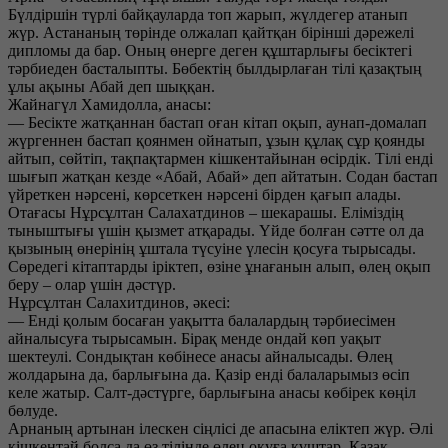
Бүлдіршін түрлі байқауларда топ жарып, жүлдегер атанып
жүр. Астананың төрінде олжалап қайтқан бірінші дәрежелі
дипломы да бар. Оның өнерге деген құштарлығы бесіктегі
тәрбиеден басталыпты. Бөбектің былдырлаған тілі қазақтың
ұлы ақыны Абай деп шыққан.
Жайнагүл Хамидолла, анасы:
— Бесікте жатқаннан бастап оған кітап оқып, аунап-домалап
жүргеннен бастап қоянмен ойнатып, ұзын құлақ сұр қоянды
айтып, сөйтіп, тақпақтармен кішкентайынан өсірдік. Тілі енді
шығып жатқан кезде «Абай, Абай» деп айтатын. Содан бастап
үйреткен нәрсені, көрсеткен нәрсені бірден қағып алады.
Отағасы Нұрсұлтан Салахатдинов – шекарашы. Еліміздің
тыныштығы үшін қызмет атқарады. Үйде болған сәтте ол да
қызының өнерінің ұштала түсуіне үлесін қосуға тырысады.
Сөредегі кітаптарды іріктеп, өзіне ұнағанын алып, өлең оқып
беру – олар үшін дәстүр.
Нұрсұлтан Салахитдинов, әкесі:
— Енді қолым босаған уақытта балалардың тәрбиесімен
айналысуға тырысамын. Бірақ менде ондай көп уақыт
шектеулі. Сондықтан көбінесе анасы айналысады. Өлең
жолдарына да, барлығына да. Қазір енді балаларымыз өсіп
келе жатыр. Салт-дәстүрге, барлығына анасы көбірек көңіл
бөлуде.
Арнаның артынан ілескен сіңлісі де апасына еліктеп жүр. Әлі
кішкентай болса да өз тілінде өлең оқуға құштар. Қазақ