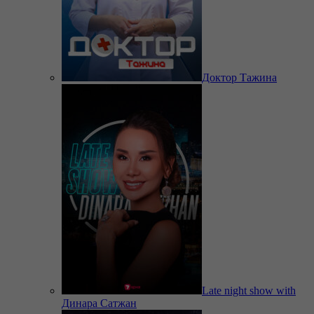
Доктор Тажина
Late night show with
Динара Сатжан