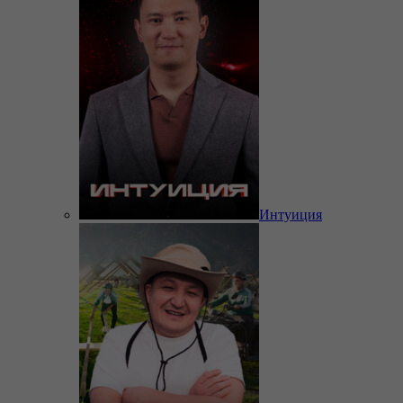
Интуиция