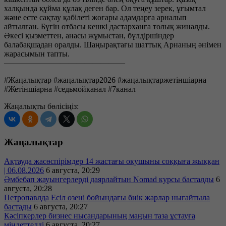
халқында құйма құлақ деген бар. Ол теңеу зерек, ұғымтал
және есте сақтау қабілеті жоғары адамдарға арналып
айтылған. Бүгін отбасы кешкі дастарханға толық жиналды.
Әкесі қызметтен, анасы жұмыстан, бүлдіршіндер
балабақшадан оралды. Шаңырақтағы шаттық Арнаның әнімен
жарасымын тапты.
———————————————
#Жаңалықтар #жаңалықтар2026 #жаңалықтаржетіншіарна
#Жетіншіарна #седьмойканал #7канал
Жаңалықты бөлісіңіз:
Жаңалықтар
Ақтауда жасөспірімдер 14 жастағы оқушыны соққыға жыққан
| 06.08.2026
6 августа, 20:29
Әмбебап жауынгерлерді даярлайтын Nomad курсы басталды
6
августа, 20:28
Петропавлда Есіл өзені бойындағы биік жарлар нығайтыла
бастады
6 августа, 20:27
Кәсіпкерлер бизнес нысандарының маңын таза ұстауға
міндеттелді
6 августа, 20:27