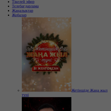
Тікелей эфир
Телебағдарлама
Жаңалықтар
Жобалар
Жетіншіде Жаңа жыл
түні