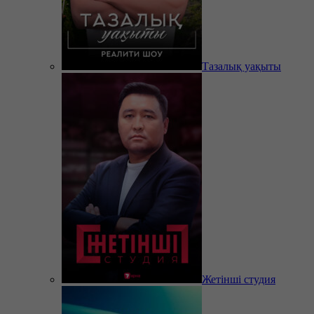
Тазалық уақыты
Жетінші студия