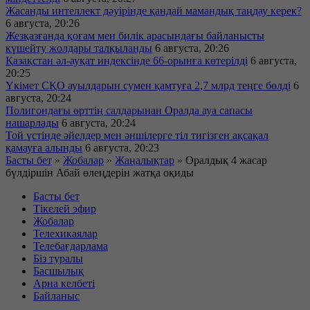
Жасанды интеллект дәуірінде қандай мамандық таңдау керек?
6 августа, 20:26
Жезқазғанда қоғам мен билік арасындағы байланысты
күшейту жолдары талқыланды
6 августа, 20:26
Қазақстан әл-ауқат индексінде 66-орынға көтерілді
6 августа,
20:25
Үкімет СҚО ауылдарын сумен қамтуға 2,7 млрд теңге бөлді
6
августа, 20:24
Полигондағы өрттің салдарынан Оралда ауа сапасы
нашарлады
6 августа, 20:24
Той үстінде әйелдер мен әншілерге тіл тигізген ақсақал
қамауға алынды
6 августа, 20:23
Басты бет
»
Жобалар
»
Жаңалықтар
»
Оралдық 4 жасар
бүлдіршін Абай өлеңдерін жатқа оқиды
Басты бет
Тікелей эфир
Жобалар
Телехикаялар
Телебағдарлама
Біз туралы
Басшылық
Арна келбеті
Байланыс