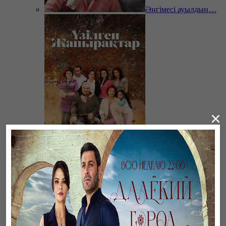
Әңгімесі ауылдың…
×
Үзілген жапырақтар