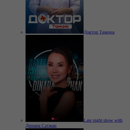
Доктор Тажина
Late night show with
Динара Сатжан