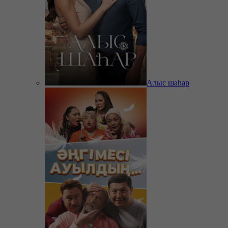
Алыс шаһар