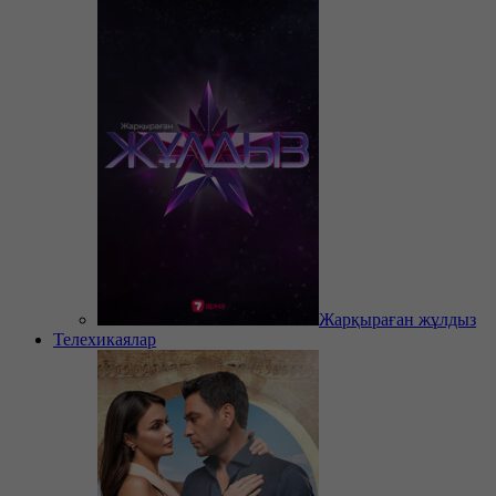
Жарқыраған жұлдыз
Телехикаялар