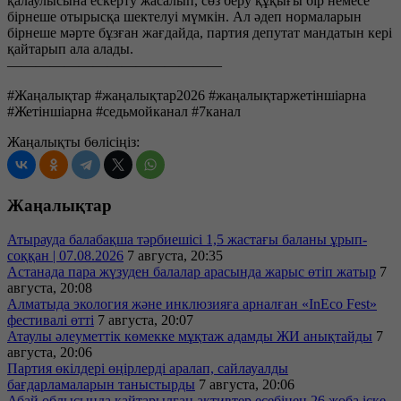
қалаулысына ескерту жасалып, сөз беру құқығы бір немесе
бірнеше отырысқа шектелуі мүмкін. Ал әдеп нормаларын
бірнеше мәрте бұзған жағдайда, партия депутат мандатын кері
қайтарып ала алады.
———————————————
#Жаңалықтар #жаңалықтар2026 #жаңалықтаржетіншіарна
#Жетіншіарна #седьмойканал #7канал
Жаңалықты бөлісіңіз:
Жаңалықтар
Атырауда балабақша тәрбиешісі 1,5 жастағы баланы ұрып-
соққан | 07.08.2026
7 августа, 20:35
Астанада пара жүзуден балалар арасында жарыс өтіп жатыр
7
августа, 20:08
Алматыда экология және инклюзияға арналған «InEco Fest»
фестивалі өтті
7 августа, 20:07
Атаулы әлеуметтік көмекке мұқтаж адамды ЖИ анықтайды
7
августа, 20:06
Партия өкілдері өңірлерді аралап, сайлауалды
бағдарламаларын таныстырды
7 августа, 20:06
Абай облысында қайтарылған активтер есебінен 26 жоба іске