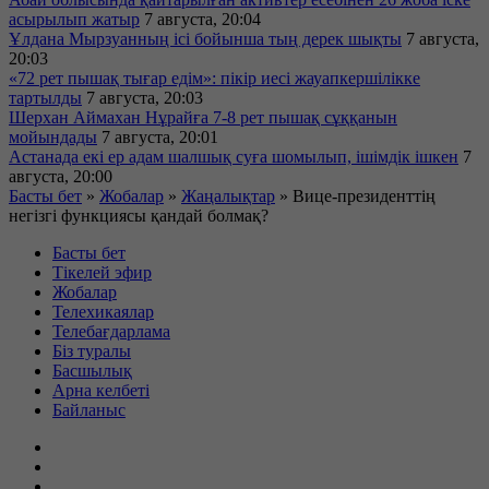
асырылып жатыр
7 августа, 20:04
Ұлдана Мырзуанның ісі бойынша тың дерек шықты
7 августа,
20:03
«72 рет пышақ тығар едім»: пікір иесі жауапкершілікке
тартылды
7 августа, 20:03
Шерхан Аймахан Нұрайға 7-8 рет пышақ сұққанын
мойындады
7 августа, 20:01
Астанада екі ер адам шалшық суға шомылып, ішімдік ішкен
7
августа, 20:00
Басты бет
»
Жобалар
»
Жаңалықтар
»
Вице-президенттің
негізгі функциясы қандай болмақ?
Басты бет
Тікелей эфир
Жобалар
Телехикаялар
Телебағдарлама
Біз туралы
Басшылық
Арна келбеті
Байланыс