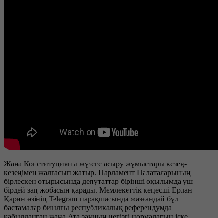
Жаңа Конституцияны жүзеге асыру жұмыстары кезең-
кезеңімен жалғасып жатыр. Парламент Палаталарының
бірлескен отырысында депутаттар бірінші оқылымда үш
бірдей заң жобасын қарады. Мемлекеттік кеңесші Ерлан
Қарин өзінің Telegram-парақшасында жазғандай бұл
бастамалар биылғы республикалық референдумда
қабылданған жаңа Ата заңның негізгі нормаларын іске