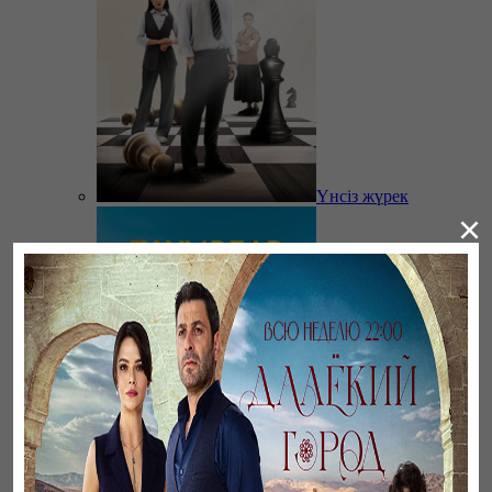
Үнсіз жүрек
×