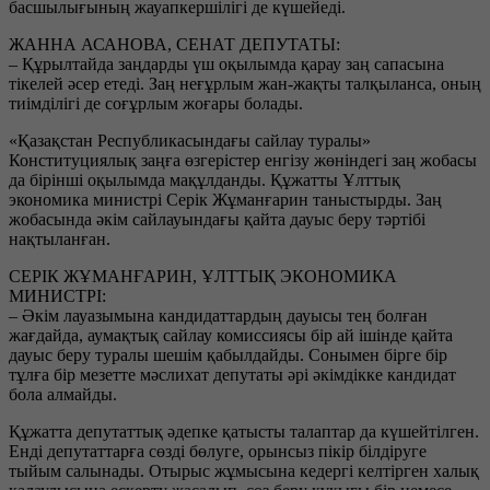
басшылығының жауапкершілігі де күшейеді.
ЖАННА АСАНОВА, СЕНАТ ДЕПУТАТЫ:
– Құрылтайда заңдарды үш оқылымда қарау заң сапасына
тікелей әсер етеді. Заң неғұрлым жан-жақты талқыланса, оның
тиімділігі де соғұрлым жоғары болады.
«Қазақстан Республикасындағы сайлау туралы»
Конституциялық заңға өзгерістер енгізу жөніндегі заң жобасы
да бірінші оқылымда мақұлданды. Құжатты Ұлттық
экономика министрі Серік Жұманғарин таныстырды. Заң
жобасында әкім сайлауындағы қайта дауыс беру тәртібі
нақтыланған.
СЕРІК ЖҰМАНҒАРИН, ҰЛТТЫҚ ЭКОНОМИКА
МИНИСТРІ:
– Әкім лауазымына кандидаттардың дауысы тең болған
жағдайда, аумақтық сайлау комиссиясы бір ай ішінде қайта
дауыс беру туралы шешім қабылдайды. Сонымен бірге бір
тұлға бір мезетте мәслихат депутаты әрі әкімдікке кандидат
бола алмайды.
Құжатта депутаттық әдепке қатысты талаптар да күшейтілген.
Енді депутаттарға сөзді бөлуге, орынсыз пікір білдіруге
тыйым салынады. Отырыс жұмысына кедергі келтірген халық