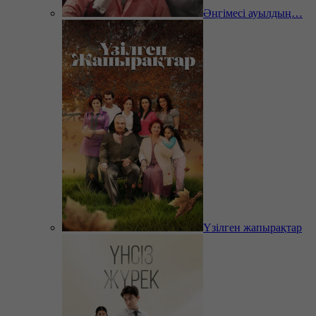
Әңгімесі ауылдың…
Үзілген жапырақтар