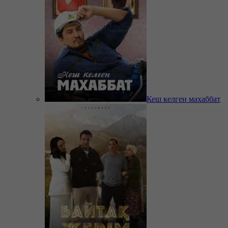
Кеш келген махаббат