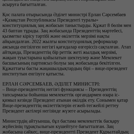
асыруға бағытталған.
Қос палата отырысында Әділет министрі Ерлан Сәрсембаев
«Қазақстан Республикасы Президенті туралы»
конституциялық заң жобасын таныстырды. Құжат 8 бөлім мен
43 баптан тұрады. Заң жобасында Президенттің мәртебесі,
қызметке кірісу тәртібі және өкілеттік мерзімі нақты
айқындалған. 2022 жылғы конституциялық реформалар
аясында енгізілген негізгі қағидалар өзгеріссіз сақталған. Атап
айтқанда, Президенттің бір реттік жеті жылдық мерзімі,
жақын туыстарына қойылатын шектеулер және Мемлекет
басшысының партиясыз болуы заң жобасында бекітілген.
Құжаттағы басты жаңашылдықтардың бірі – вице-президент
институтын енгізуге қатысты.
ЕРЛАН СӘРСЕМБАЕВ, ӘДІЛЕТ МИНИСТРІ:
– Вице-президенттің негізгі функциясы – Президенттің
тапсырмасы бойынша мемлекеттік органдармен өзара іс-
қимыл кезінде Президент атынан өкілдік ету. Сонымен қатар
Вице-президенттің өкілеттіктерін егжей-тегжейлі реттеу
Президент актілері негізінде жүзеге асырылады.
Министрдің айтуынша, бұл бастама мемлекеттік басқару
жүйесінің тұрақтылығын күшейтуге бағытталған. Заң
жобасына сәйкес, вице-президентті Президент Құрылтайдың