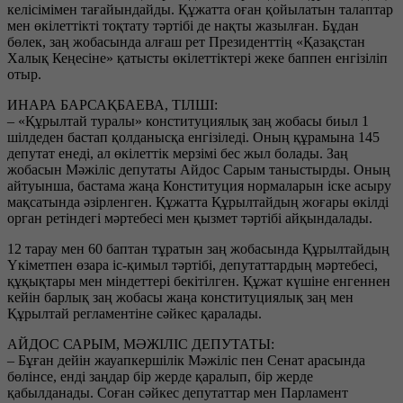
келісімімен тағайындайды. Құжатта оған қойылатын талаптар
мен өкілеттікті тоқтату тәртібі де нақты жазылған. Бұдан
бөлек, заң жобасында алғаш рет Президенттің «Қазақстан
Халық Кеңесіне» қатысты өкілеттіктері жеке баппен енгізіліп
отыр.
ИНАРА БАРСАҚБАЕВА, ТІЛШІ:
– «Құрылтай туралы» конституциялық заң жобасы биыл 1
шілдеден бастап қолданысқа енгізіледі. Оның құрамына 145
депутат енеді, ал өкілеттік мерзімі бес жыл болады. Заң
жобасын Мәжіліс депутаты Айдос Сарым таныстырды. Оның
айтуынша, бастама жаңа Конституция нормаларын іске асыру
мақсатында әзірленген. Құжатта Құрылтайдың жоғары өкілді
орган ретіндегі мәртебесі мен қызмет тәртібі айқындалады.
12 тарау мен 60 баптан тұратын заң жобасында Құрылтайдың
Үкіметпен өзара іс-қимыл тәртібі, депутаттардың мәртебесі,
құқықтары мен міндеттері бекітілген. Құжат күшіне енгеннен
кейін барлық заң жобасы жаңа конституциялық заң мен
Құрылтай регламентіне сәйкес қаралады.
АЙДОС САРЫМ, МӘЖІЛІС ДЕПУТАТЫ:
– Бұған дейін жауапкершілік Мәжіліс пен Сенат арасында
бөлінсе, енді заңдар бір жерде қаралып, бір жерде
қабылданады. Соған сәйкес депутаттар мен Парламент