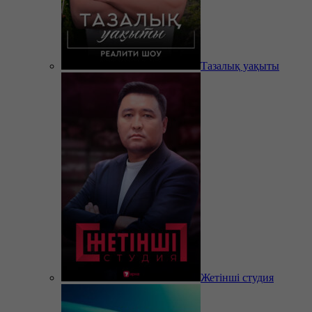
Тазалық уақыты
Жетінші студия