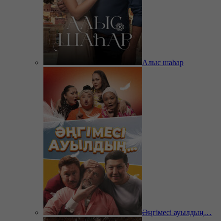
Алыс шаһар
Әңгімесі ауылдың…