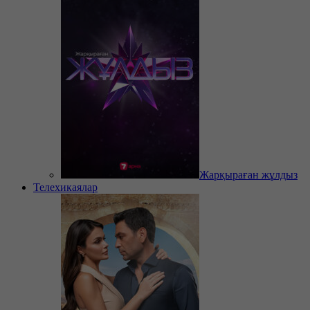
Жарқыраған жұлдыз
Телехикаялар