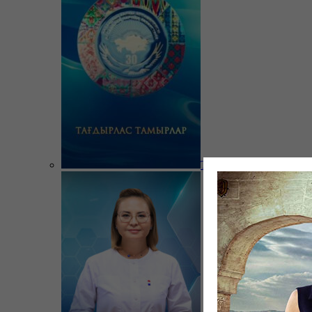
Тағдырлас тамырлар