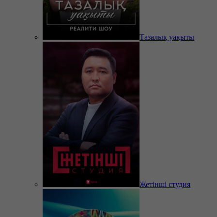
Тазалық уақыты
Жетінші студия