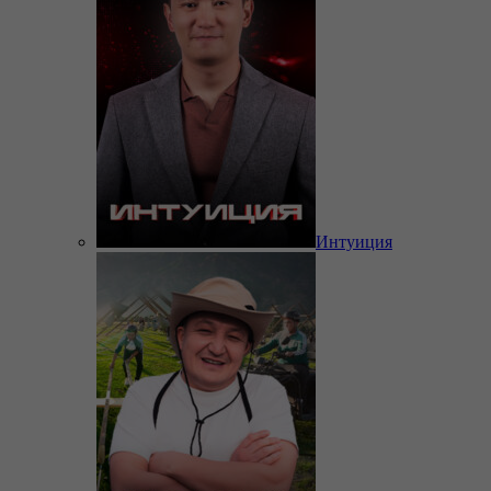
Интуиция