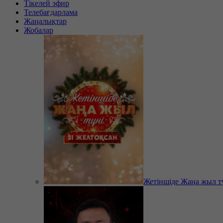
Тікелей эфир
Телебағдарлама
Жаңалықтар
Жобалар
Жетіншіде Жаңа жыл т