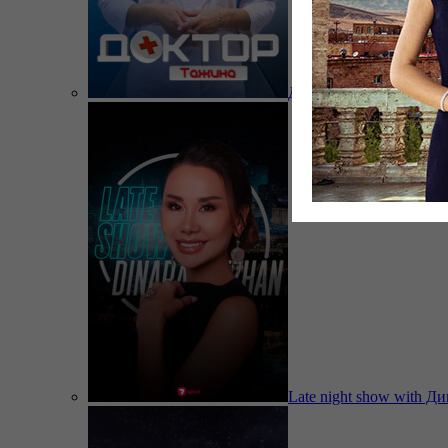
Доктор Тажина
Late night show with Д