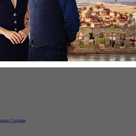
инара Сатжан