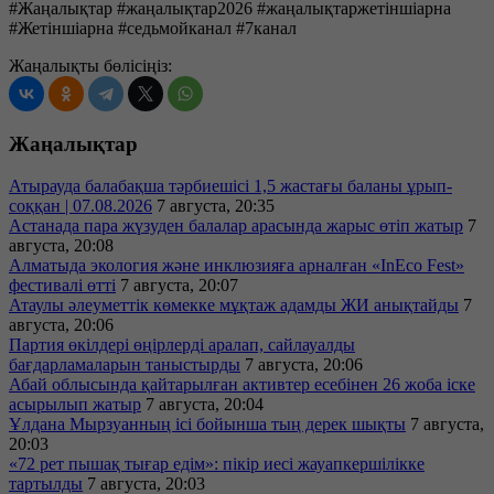
#Жаңалықтар #жаңалықтар2026 #жаңалықтаржетіншіарна
#Жетіншіарна #седьмойканал #7канал
Жаңалықты бөлісіңіз:
Жаңалықтар
Атырауда балабақша тәрбиешісі 1,5 жастағы баланы ұрып-
соққан | 07.08.2026
7 августа, 20:35
Астанада пара жүзуден балалар арасында жарыс өтіп жатыр
7
августа, 20:08
Алматыда экология және инклюзияға арналған «InEco Fest»
фестивалі өтті
7 августа, 20:07
Атаулы әлеуметтік көмекке мұқтаж адамды ЖИ анықтайды
7
августа, 20:06
Партия өкілдері өңірлерді аралап, сайлауалды
бағдарламаларын таныстырды
7 августа, 20:06
Абай облысында қайтарылған активтер есебінен 26 жоба іске
асырылып жатыр
7 августа, 20:04
Ұлдана Мырзуанның ісі бойынша тың дерек шықты
7 августа,
20:03
«72 рет пышақ тығар едім»: пікір иесі жауапкершілікке
тартылды
7 августа, 20:03