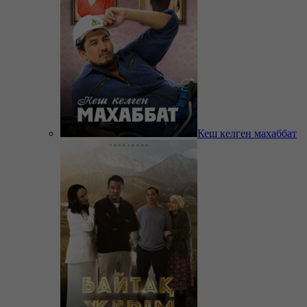
Кеш келген махаббат