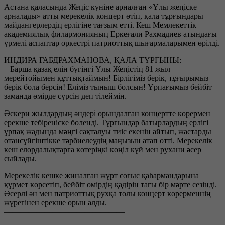
Астана қаласында Жеңіс күніне арналған «Ұлы жеңіске
арналады» атты мерекелік концерт өтіп, қала тұрғындары
майдангерлердің ерлігіне тағзым етті. Кеш Мемлекеттік
академиялық филармонияның Еркеғали Рахмадиев атындағы
үрмелі аспаптар оркестрі патриоттық шығармаларымен өрілді.
ИНДИРА ГАБДРАХМАНОВА, ҚАЛА ТҰРҒЫНЫ:
– Барша қазақ елін бүгінгі Ұлы Жеңістің 81 жыл
мерейтойымен құттықтаймын! Бірлігіміз берік, тұғырымыз
берік бола берсін! Еліміз тыныш болсын! Ұрпағымыз бейбіт
заманда өмірде сүрсін деп тілеймін.
Әскери жылдардың әндері орындалған концертте көрермен
ерекше тебіреніске бөленді. Тұрғындар батырлардың ерлігі
ұрпақ жадында мәңгі сақталуы тиіс екенін айтып, жастарды
отансүйгіштікке тәрбиелеудің маңызын атап өтті. Мерекелік
кеш елордалықтарға көтеріңкі көңіл күй мен рухани әсер
сыйлады.
Мерекелік кешке жиналған жұрт соғыс қаһармандарына
құрмет көрсетіп, бейбіт өмірдің қадірін тағы бір мәрте сезінді.
Әсерлі ән мен патриоттық рухқа толы концерт көрерменнің
жүрегінен ерекше орын алды.
———————————————