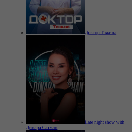
Доктор Тажина
Late night show with
Динара Сатжан