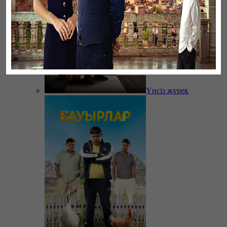
Үнсіз жүрек