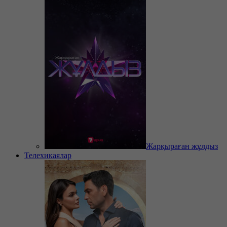
Жарқыраған жұлдыз
Телехикаялар