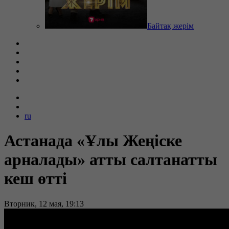
Байтақ жерім
ru
Астанада «Ұлы Жеңіске
арналады» атты салтанатты
кеш өтті
Вторник, 12 мая, 19:13