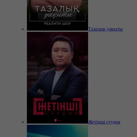
Тазалық уақыты
Жетінші студия