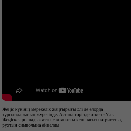
Жеңіс күнінің мерекелік жаңғырығы әлі де елорда
тұрғындарының жүрегінде. Астана төрінде өткен «Ұлы
Жеңіске арналады» атты салтанатты кеш нағыз патриоттық
рухтың символына айналды.