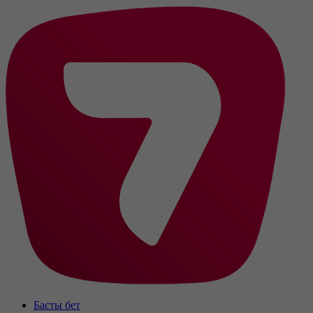
Басты бет