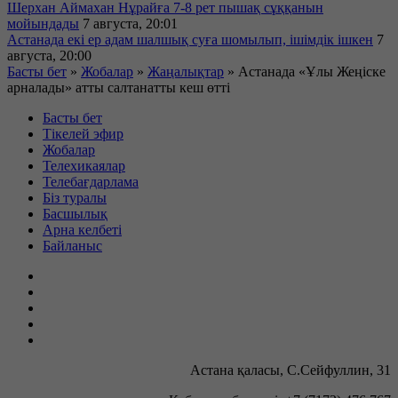
Шерхан Аймахан Нұрайға 7-8 рет пышақ сұққанын
мойындады
7 августа, 20:01
Астанада екі ер адам шалшық суға шомылып, ішімдік ішкен
7
августа, 20:00
Басты бет
»
Жобалар
»
Жаңалықтар
»
Астанада «Ұлы Жеңіске
арналады» атты салтанатты кеш өтті
Басты бет
Тікелей эфир
Жобалар
Телехикаялар
Телебағдарлама
Біз туралы
Басшылық
Арна келбеті
Байланыс
Астана қаласы, С.Сейфуллин, 31