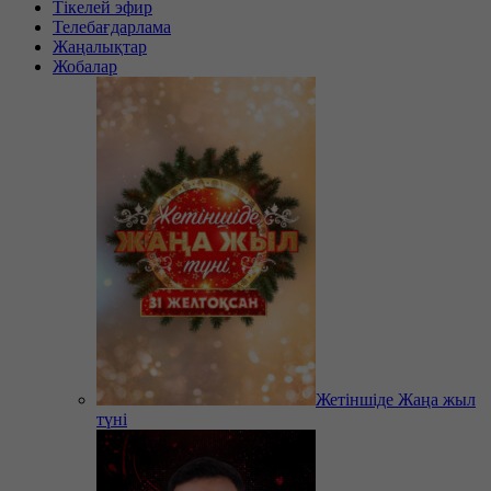
Тікелей эфир
Телебағдарлама
Жаңалықтар
Жобалар
Жетіншіде Жаңа жыл
түні