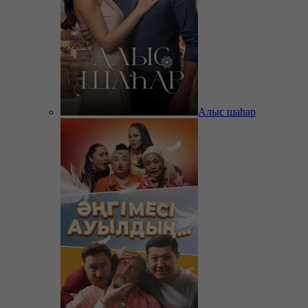
Алыс шаһар