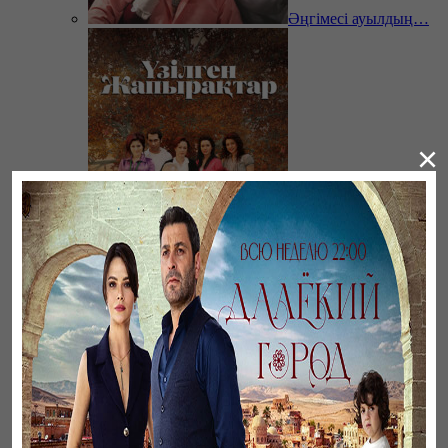
Әңгімесі ауылдың…
×
Үзілген жапырақтар