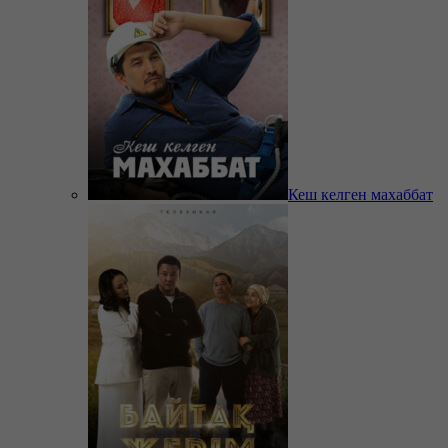
Кеш келген махаббат