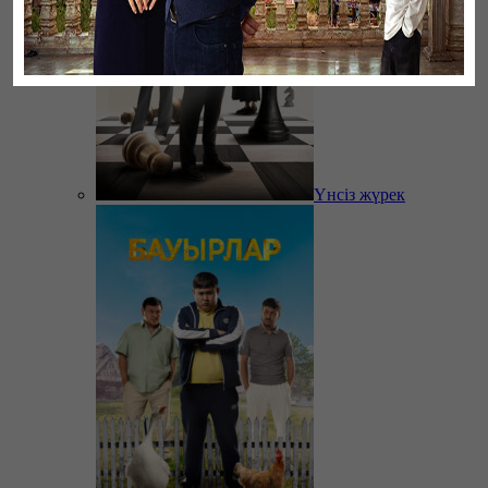
Үнсіз жүрек