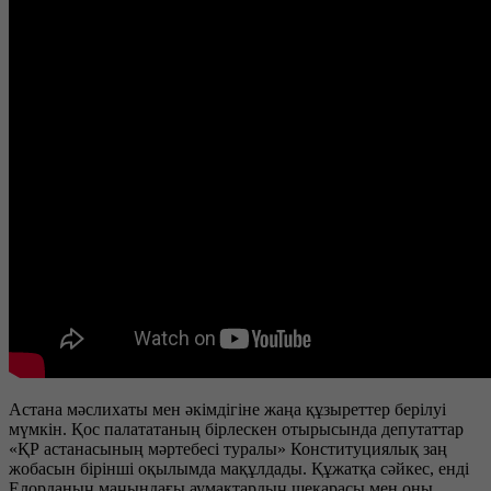
Астана мәслихаты мен әкімдігіне жаңа құзыреттер берілуі
мүмкін. Қос палататаның бірлескен отырысында депутаттар
«ҚР астанасының мәртебесі туралы» Конституциялық заң
жобасын бірінші оқылымда мақұлдады. Құжатқа сәйкес, енді
Елорданың маңындағы аумақтардың шекарасы мен оны