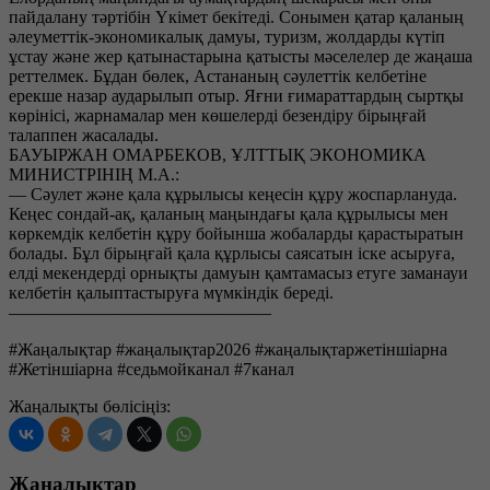
пайдалану тәртібін Үкімет бекітеді. Сонымен қатар қаланың
әлеуметтік-экономикалық дамуы, туризм, жолдарды күтіп
ұстау және жер қатынастарына қатысты мәселелер де жаңаша
реттелмек. Бұдан бөлек, Астананың сәулеттік келбетіне
ерекше назар аударылып отыр. Яғни ғимараттардың сыртқы
көрінісі, жарнамалар мен көшелерді безендіру бірыңғай
талаппен жасалады.
БАУЫРЖАН ОМАРБЕКОВ, ҰЛТТЫҚ ЭКОНОМИКА
МИНИСТРІНІҢ М.А.:
— Сәулет және қала құрылысы кеңесін құру жоспарлануда.
Кеңес сондай-ақ, қаланың маңындағы қала құрылысы мен
көркемдік келбетін құру бойынша жобаларды қарастыратын
болады. Бұл бірыңғай қала құрлысы саясатын іске асыруға,
елді мекендерді орнықты дамуын қамтамасыз етуге заманауи
келбетін қалыптастыруға мүмкіндік береді.
———————————————
#Жаңалықтар #жаңалықтар2026 #жаңалықтаржетіншіарна
#Жетіншіарна #седьмойканал #7канал
Жаңалықты бөлісіңіз:
Жаңалықтар