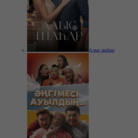
Алыс шаһар