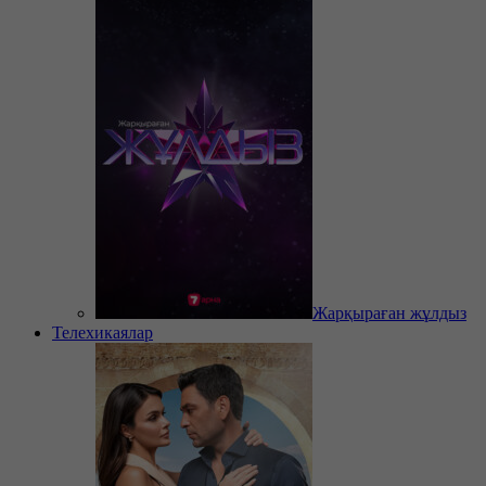
Жарқыраған жұлдыз
Телехикаялар