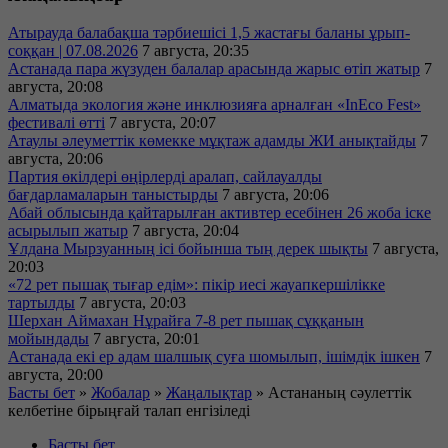
Атырауда балабақша тәрбиешісі 1,5 жастағы баланы ұрып-
соққан | 07.08.2026
7 августа, 20:35
Астанада пара жүзуден балалар арасында жарыс өтіп жатыр
7
августа, 20:08
Алматыда экология және инклюзияға арналған «InEco Fest»
фестивалі өтті
7 августа, 20:07
Атаулы әлеуметтік көмекке мұқтаж адамды ЖИ анықтайды
7
августа, 20:06
Партия өкілдері өңірлерді аралап, сайлауалды
бағдарламаларын таныстырды
7 августа, 20:06
Абай облысында қайтарылған активтер есебінен 26 жоба іске
асырылып жатыр
7 августа, 20:04
Ұлдана Мырзуанның ісі бойынша тың дерек шықты
7 августа,
20:03
«72 рет пышақ тығар едім»: пікір иесі жауапкершілікке
тартылды
7 августа, 20:03
Шерхан Аймахан Нұрайға 7-8 рет пышақ сұққанын
мойындады
7 августа, 20:01
Астанада екі ер адам шалшық суға шомылып, ішімдік ішкен
7
августа, 20:00
Басты бет
»
Жобалар
»
Жаңалықтар
»
Астананың сәулеттік
келбетіне бірыңғай талап енгізіледі
Басты бет