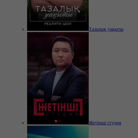
Тазалық уақыты
Жетінші студия