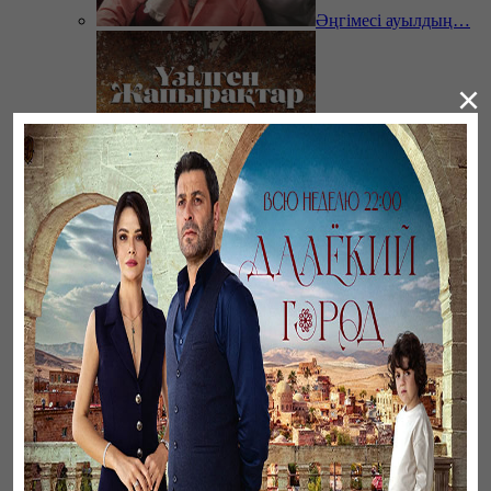
Әңгімесі ауылдың…
×
Үзілген жапырақтар