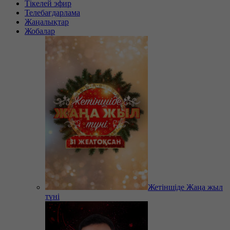
Тікелей эфир
Телебағдарлама
Жаңалықтар
Жобалар
Жетіншіде Жаңа жыл
түні