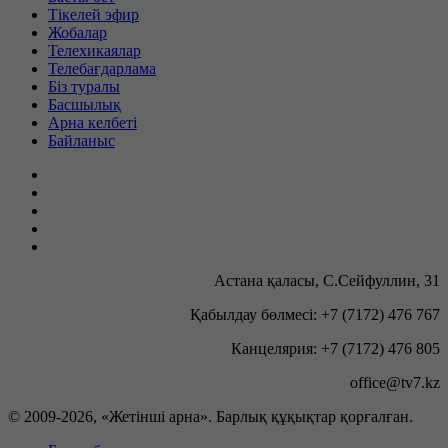
Тікелей эфир
Жобалар
Телехикаялар
Телебағдарлама
Біз туралы
Басшылық
Арна келбеті
Байланыс
Астана қаласы, С.Сейфуллин, 31
Қабылдау бөлмесі: +7 (7172) 476 767
Канцелярия: +7 (7172) 476 805
office@tv7.kz
© 2009-
2026, «Жетінші арна». Барлық құқықтар қорғалған.