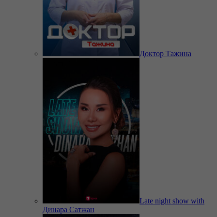
Доктор Тажина
Late night show with
Динара Сатжан