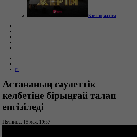
Байтақ жерім
ru
Астананың сәулеттік
келбетіне бірыңғай талап
енгізіледі
Пятница, 15 мая, 19:37