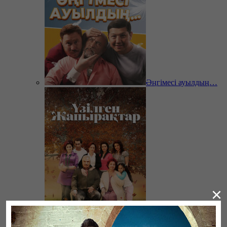
Әңгімесі ауылдың…
×