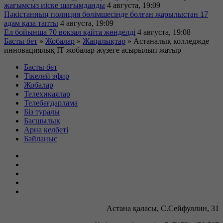
жағымсыз иіске шағымданды
4 августа, 19:09
Пәкістанның полиция бөлімшесінде болған жарылыстан 17
адам қаза тапты
4 августа, 19:09
Ел бойынша 70 вокзал қайта жөнделді
4 августа, 19:08
Басты бет
»
Жобалар
»
Жаңалықтар
»
Астаналық колледжде
инновациялық IT жобалар жүзеге асырылып жатыр
Басты бет
Тікелей эфир
Жобалар
Телехикаялар
Телебағдарлама
Біз туралы
Басшылық
Арна келбеті
Байланыс
Астана қаласы, С.Сейфуллин, 31