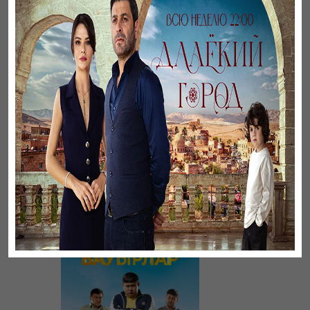
Үзілген жапырақтар
Үнсіз жүрек