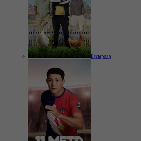
Бауырлар