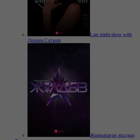
Late night show with
Динара Сатжан
Жарқыраған жұлдыз