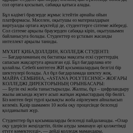
сол ортаға қосылып, сабаққа қатыса алады.
Бұл кәдімгі браузерде жұмыс істейтін арнайы ойын
платформасы. Мәселен, оқытушы өз материалдарын
виртуалды ортаға жүктейді де, студенттерге сілтеме жібереді.
Сол сілтеме арқылы браузерден сабаққа кіріп, оқытушымен
байланысуға болады. Студенттер өз ұстазын жасанды
интеллект арқылы таниды.
МҰХИТ ҚИБАДОЛЛДИН, КОЛЛЕДЖ СТУДЕНТІ:
— Бағдарламаның ең бастапқы мақсаты ескі суреттердің
сапасын жақсартуға арналған еді. Бұл бағдарлама өте
қолайлы. Себебі көптеген ЖИ қосымшалардың белгілі бір
шектеулері болады. Ал бұл бағдарламада шектеу жоқ.
МАЙРА СЕМБИНА, «ASTANA POLYTECHNIC» ЖОҒАРЫ
КОЛЛЕДЖІ ДИРЕКТОРЫНЫҢ ОРЫНБАСАРЫ:
— Бүгін екі жоба таныстырылды. Жалпы, бұл – цифрландыру
жылы аясында жүзеге асып жатқан жұмыстардың бір бөлігі.
Біз көптен бері түрлі қызықты жоба әзірлеумен айналысып
келеміз. Қазір шамамен 10 жоба оқу процесінде белсенді
қолданылып жүр.
Студенттер бұл қосымшаларды белсенді пайдаланады. «Олар
оқу үдерісін жеңілдетіп, білім алуды заманауи әрі қолжетімді
етуге көмектеседі», — дейді колледж мамандары.