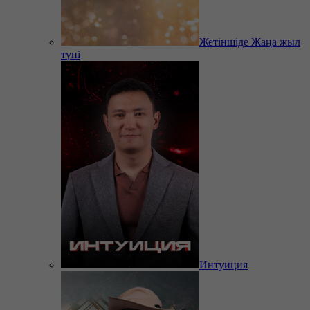
Жетіншіде Жаңа жыл
түні
Интуиция