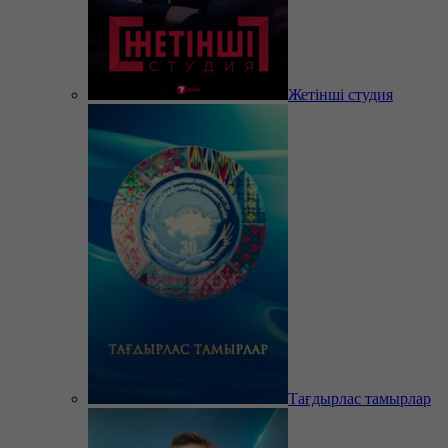
Жетінші студия
Тағдырлас тамырлар