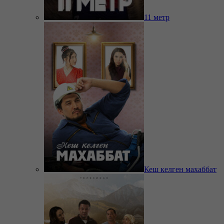
11 метр
Кеш келген махаббат