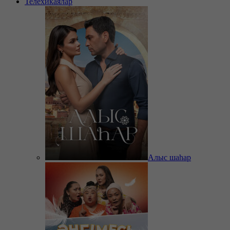
Телехикаялар
Алыс шаһар