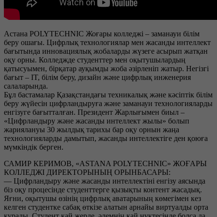
Астана POLYTECHNIC Жоғары колледжі – заманауи білім
беру ошағы. Цифрлық технологиялар мен жасанды интеллект
бағытында инновациялық жобаларды жүзеге асырып жатқан
оқу орны. Колледжде студенттер мен оқытушылардың
қатысуымен, бірқатар ауқымды жоба әзірленіп жатыр. Негізгі
бағыт – IT, білім беру, дизайн және цифрлық инженерия
салаларында.
Бұл бастамалар Қазақстандағы техникалық және кәсіптік білім
беру жүйесін цифрландыруға және заманауи технологияларды
енгізуге бағытталған. Президент Жарлығымен биыл –
«Цифрландыру және жасанды интеллект жылы» болып
жариялануы 30 жылдық тарихы бар оқу орнын жаңа
технологияларды дамытып, жасанды интеллектіге ден қоюға
мүмкіндік берген.
САМИР КЕРИМОВ, «ASTANA POLYTECHNIC» ЖОҒАРЫ
КОЛЛЕДЖІ ДИРЕКТОРЫНЫҢ ОРЫНБАСАРЫ:
— Цифрландыру және жасанды интеллектіні енгізу аясында
біз оқу процесінде студенттерге қызықты контент жасадық.
Яғни, оқытушы өзінің цифрлық аватарының көмегімен кез
келген студентке сабақ өткізе алатын арнайы виртуалды орта
құрады. Студент қай жерде, әлемнің қай нүктесінде болса да,