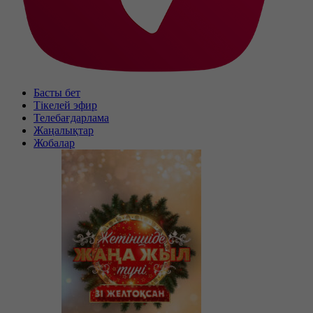
Басты бет
Тікелей эфир
Телебағдарлама
Жаңалықтар
Жобалар