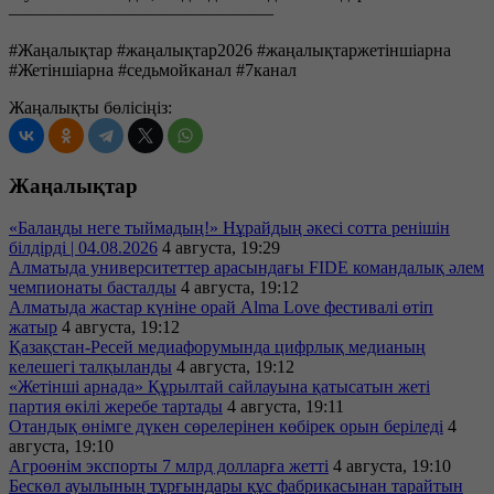
———————————————
#Жаңалықтар #жаңалықтар2026 #жаңалықтаржетіншіарна
#Жетіншіарна #седьмойканал #7канал
Жаңалықты бөлісіңіз:
Жаңалықтар
«Балаңды неге тыймадың!» Нұрайдың әкесі сотта ренішін
білдірді | 04.08.2026
4 августа, 19:29
Алматыда университеттер арасындағы FIDE командалық әлем
чемпионаты басталды
4 августа, 19:12
Алматыда жастар күніне орай Alma Love фестивалі өтіп
жатыр
4 августа, 19:12
Қазақстан-Ресей медиафорумында цифрлық медианың
келешегі талқыланды
4 августа, 19:12
«Жетінші арнада» Құрылтай сайлауына қатысатын жеті
партия өкілі жеребе тартады
4 августа, 19:11
Отандық өнімге дүкен сөрелерінен көбірек орын беріледі
4
августа, 19:10
Агроөнім экспорты 7 млрд долларға жетті
4 августа, 19:10
Бескөл ауылының тұрғындары құс фабрикасынан тарайтын