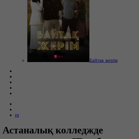
Байтақ жерім
ru
Астаналық колледжде