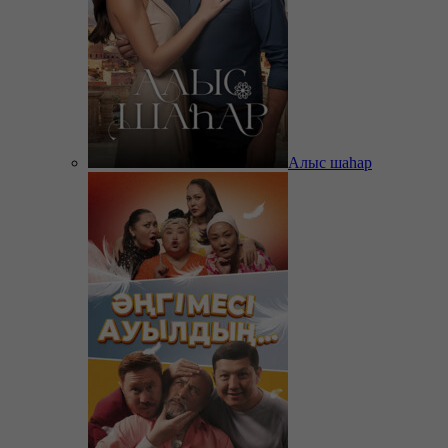
Алыс шаһар