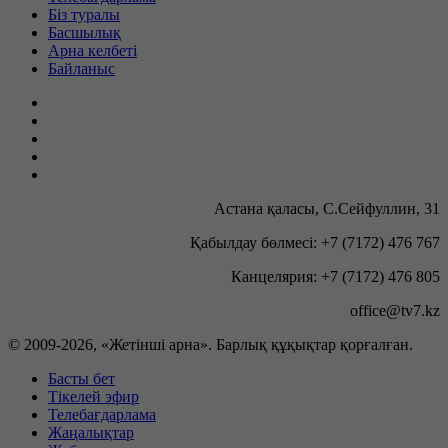
Біз туралы
Басшылық
Арна келбеті
Байланыс
Астана қаласы, С.Сейфуллин, 31
Қабылдау бөлмесі: +7 (7172) 476 767
Канцелярия: +7 (7172) 476 805
office@tv7.kz
© 2009-
2026, «Жетінші арна». Барлық құқықтар қорғалған.
Басты бет
Тікелей эфир
Телебағдарлама
Жаңалықтар