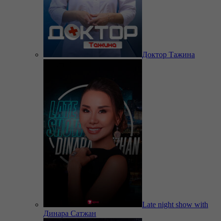
Доктор Тажина
Late night show with
Динара Сатжан