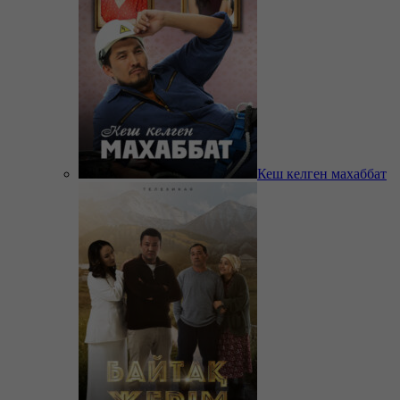
Кеш келген махаббат