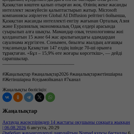
Қазақстан көштен қалып отырған жоқ. Өзінің жеке жасанды
интеллект экожүйесін қалыптастырып жатыр. Microsoft
компаниясы әзірлеген Global AI Diffusion рейтінгі бойынша,
Қазақстан жасанды интеллекті енгізу жағынан Орталық Азия
және Еуразиялық экономикалық Одақ елдері арасында
суырылып алға шықты. Мамандар озық технологияны жиі
қолданатын 15 және 64 жас аралығындағы адамдардан
сауалнама жүргізген. Сонымен, биылғы жылдың алғашқы
тоқсанында Қазақстан 147 елдің ішінде 70-ші орынға
тұрақтаған. «Бұл – 15,9% өте жоғары көрсеткіш», — дейді
сарапшылар.
———————————————
#Жаңалықтар #жаңалықтар2026 #жаңалықтаржетіншіарна
#Жетіншіарна #седьмойканал #7канал
Жаңалықты бөлісіңіз:
Жаңалықтар
Ақтауда жасөспірімдер 14 жастағы оқушыны соққыға жыққан
| 06.08.2026
6 августа, 20:29
Әмбебап жауынгерлерді даярлайтын Nomad курсы басталды
6