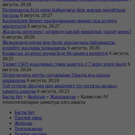
августа, 20:28
Петропавлда Есіл өзені бойындағы биік жарлар нығайтыла
бастады
6 августа, 20:27
Кәсіпкерлер бизнес нысандарының маңын таза ұстауға
міндеттелді
6 августа, 20:27
Жасанды интеллект дәуірінде қандай мамандық таңдау керек?
6 августа, 20:26
Жезқазғанда қоғам мен билік арасындағы байланысты
күшейту жолдары талқыланды
6 августа, 20:26
Қазақстан әл-ауқат индексінде 66-орынға көтерілді
6 августа,
20:25
Үкімет СҚО ауылдарын сумен қамтуға 2,7 млрд теңге бөлді
6
августа, 20:24
Полигондағы өрттің салдарынан Оралда ауа сапасы
нашарлады
6 августа, 20:24
Той үстінде әйелдер мен әншілерге тіл тигізген ақсақал
қамауға алынды
6 августа, 20:23
Басты бет
»
Жобалар
»
Жаңалықтар
»
Қазақстан AI
технологияларын дамытуда алға шықты
Басты бет
Тікелей эфир
Жобалар
Телехикаялар
Телебағдарлама