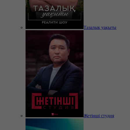
Тазалық уақыты
Жетінші студия