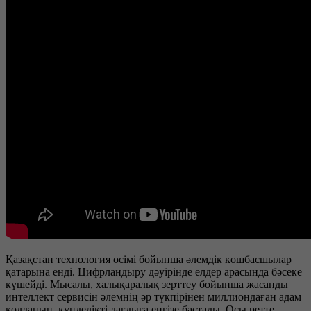
Қазақстан технология өсімі бойынша әлемдік көшбасшылар
қатарына енді. Цифрландыру дәуірінде елдер арасында бәсеке
күшейді. Мысалы, халықаралық зерттеу бойынша жасанды
интеллект сервисін әлемнің әр түкпірінен миллиондаған адам
қолданып, күнделікті дағдыға енгізе бастады. Осы ретте