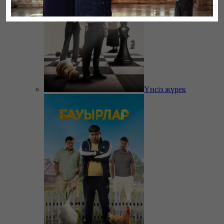
Үнсіз жүрек