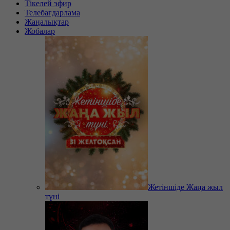
Тікелей эфир
Телебағдарлама
Жаңалықтар
Жобалар
Жетіншіде Жаңа жыл
түні