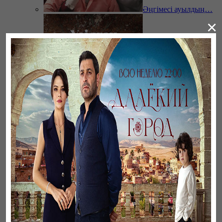
Әңгімесі ауылдың…
×
Үзілген жапырақтар