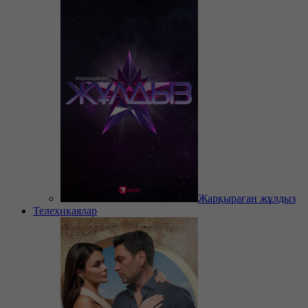
Жарқыраған жұлдыз
Телехикаялар