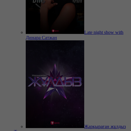
Late night show with
Динара Сатжан
Жарқыраған жұлдыз