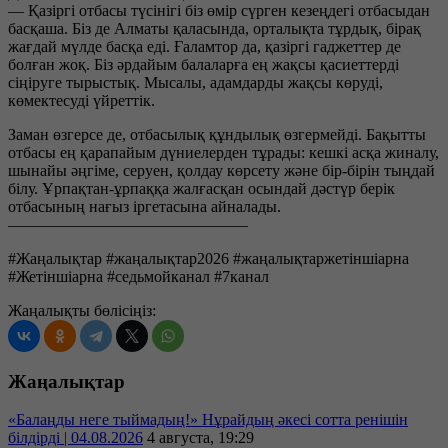
— Қазіргі отбасы түсінігі біз өмір сүрген кезеңдегі отбасыдан
басқаша. Біз де Алматы қаласында, орталықта тұрдық, бірақ
жағдай мүлде басқа еді. Ғаламтор да, қазіргі гаджеттер де
болған жоқ. Біз әрдайым балаларға ең жақсы қасиеттерді
сіңіруге тырыстық. Мысалы, адамдарды жақсы көруді,
көмектесуді үйреттік.
Заман өзгерсе де, отбасылық құндылық өзгермейді. Бақытты
отбасы ең қарапайым дүниелерден тұрады: кешкі асқа жиналу,
шынайы әңгіме, серуен, қолдау көрсету және бір-бірін тыңдай
білу. Ұрпақтан-ұрпаққа жалғасқан осындай дәстүр берік
отбасының нағыз іргетасына айналады.
———————————————
#Жаңалықтар #жаңалықтар2026 #жаңалықтаржетіншіарна
#Жетіншіарна #седьмойканал #7канал
Жаңалықты бөлісіңіз:
Жаңалықтар
«Балаңды неге тыймадың!» Нұрайдың әкесі сотта ренішін
білдірді | 04.08.2026
4 августа, 19:29