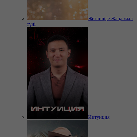
Жетіншіде Жаңа жыл
түні
Интуиция