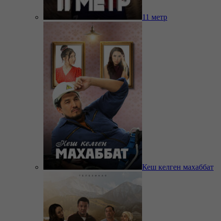
11 метр
Кеш келген махаббат