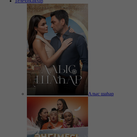
Телехикаялар
Алыс шаһар