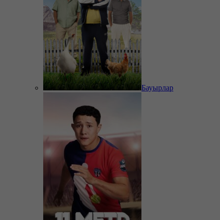
Бауырлар