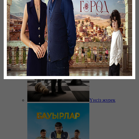
Үзілген жапырақтар
Үнсіз жүрек