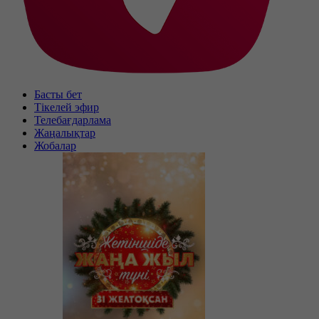
Басты бет
Тікелей эфир
Телебағдарлама
Жаңалықтар
Жобалар