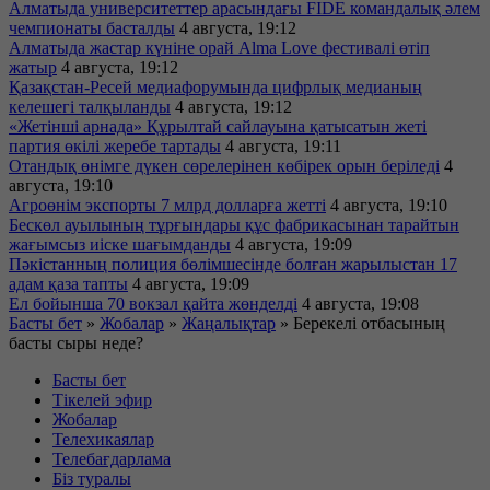
Алматыда университеттер арасындағы FIDE командалық әлем
чемпионаты басталды
4 августа, 19:12
Алматыда жастар күніне орай Alma Love фестивалі өтіп
жатыр
4 августа, 19:12
Қазақстан-Ресей медиафорумында цифрлық медианың
келешегі талқыланды
4 августа, 19:12
«Жетінші арнада» Құрылтай сайлауына қатысатын жеті
партия өкілі жеребе тартады
4 августа, 19:11
Отандық өнімге дүкен сөрелерінен көбірек орын беріледі
4
августа, 19:10
Агроөнім экспорты 7 млрд долларға жетті
4 августа, 19:10
Бескөл ауылының тұрғындары құс фабрикасынан тарайтын
жағымсыз иіске шағымданды
4 августа, 19:09
Пәкістанның полиция бөлімшесінде болған жарылыстан 17
адам қаза тапты
4 августа, 19:09
Ел бойынша 70 вокзал қайта жөнделді
4 августа, 19:08
Басты бет
»
Жобалар
»
Жаңалықтар
»
Берекелі отбасының
басты сыры неде?
Басты бет
Тікелей эфир
Жобалар
Телехикаялар
Телебағдарлама
Біз туралы