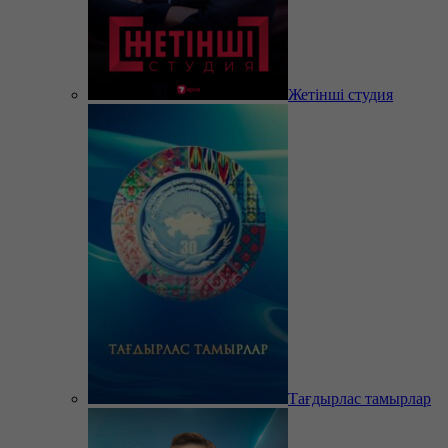
Жетінші студия
Тағдырлас тамырлар