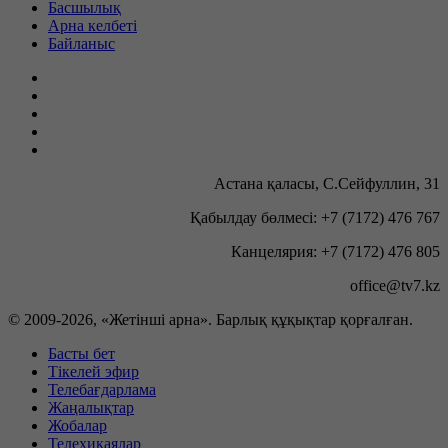
Басшылық
Арна келбеті
Байланыс
Астана қаласы, С.Сейфуллин, 31
Қабылдау бөлмесі: +7 (7172) 476 767
Канцелярия: +7 (7172) 476 805
office@tv7.kz
© 2009-
2026, «Жетінші арна». Барлық құқықтар қорғалған.
Басты бет
Тікелей эфир
Телебағдарлама
Жаңалықтар
Жобалар
Телехикаялар