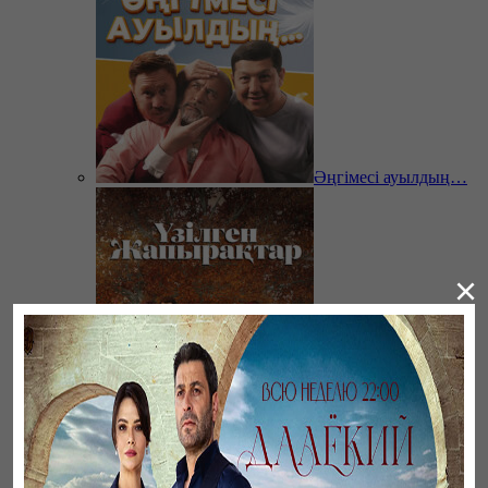
Әңгімесі ауылдың…
×