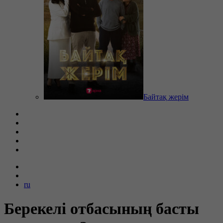
Байтақ жерім
ru
Берекелі отбасының басты