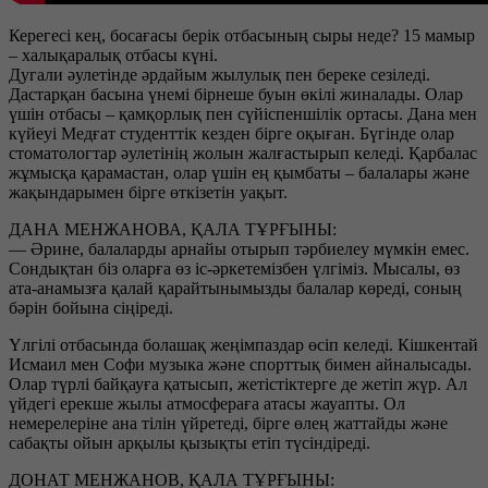
Керегесі кең, босағасы берік отбасының сыры неде? 15 мамыр
– халықаралық отбасы күні.
Дугали әулетінде әрдайым жылулық пен береке сезіледі.
Дастарқан басына үнемі бірнеше буын өкілі жиналады. Олар
үшін отбасы – қамқорлық пен сүйіспеншілік ортасы. Дана мен
күйеуі Медғат студенттік кезден бірге оқыған. Бүгінде олар
стоматологтар әулетінің жолын жалғастырып келеді. Қарбалас
жұмысқа қарамастан, олар үшін ең қымбаты – балалары және
жақындарымен бірге өткізетін уақыт.
ДАНА МЕНЖАНОВА, ҚАЛА ТҰРҒЫНЫ:
— Әрине, балаларды арнайы отырып тәрбиелеу мүмкін емес.
Сондықтан біз оларға өз іс-әркетемізбен үлгіміз. Мысалы, өз
ата-анамызға қалай қарайтынымызды балалар көреді, соның
бәрін бойына сіңіреді.
Үлгілі отбасында болашақ жеңімпаздар өсіп келеді. Кішкентай
Исмаил мен Софи музыка және спорттық бимен айналысады.
Олар түрлі байқауға қатысып, жетістіктерге де жетіп жүр. Ал
үйдегі ерекше жылы атмосфераға атасы жауапты. Ол
немерелеріне ана тілін үйретеді, бірге өлең жаттайды және
сабақты ойын арқылы қызықты етіп түсіндіреді.
ДОНАТ МЕНЖАНОВ, ҚАЛА ТҰРҒЫНЫ: