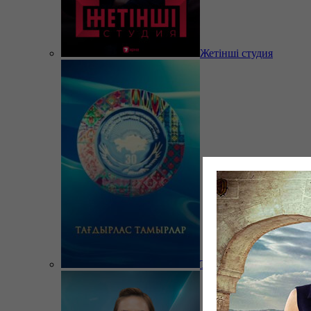
Жетінші студия
Тағдырлас тамырлар