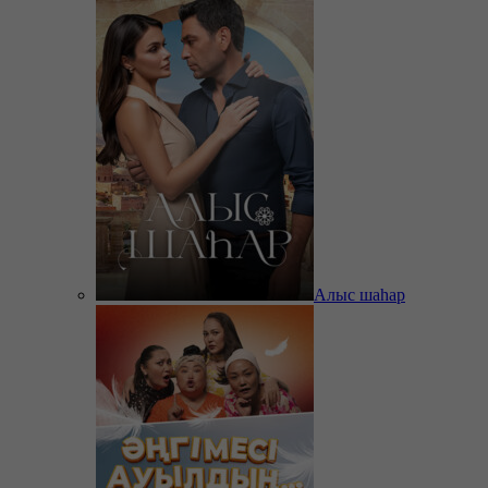
Алыс шаһар