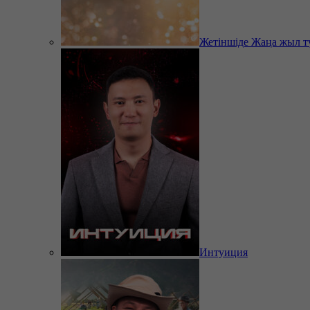
Жетіншіде Жаңа жыл т
Интуиция