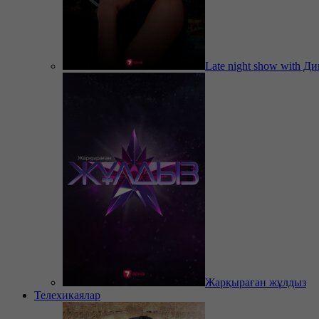
Late night show with Д
Жарқыраған жұлдыз
Телехикаялар