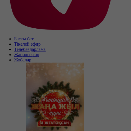
Басты бет
Тікелей эфир
Телебағдарлама
Жаңалықтар
Жобалар