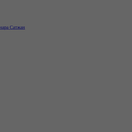
инара Сатжан