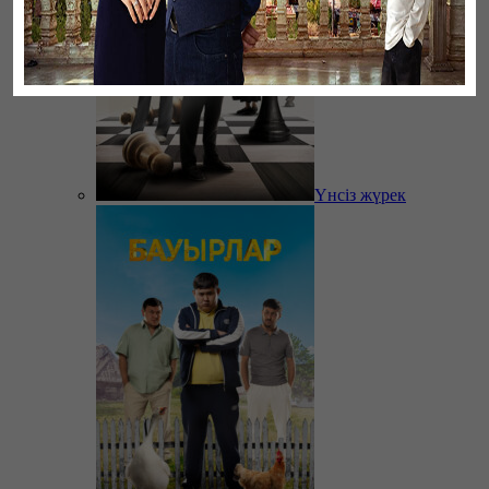
Үнсіз жүрек