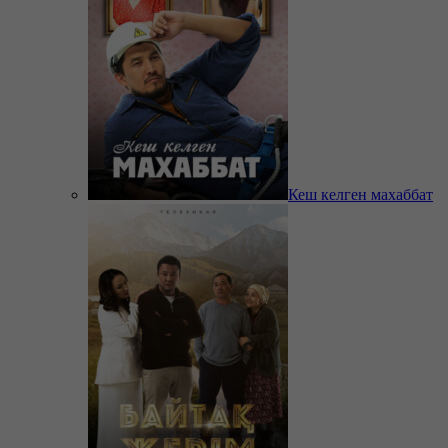
Кеш келген махаббат