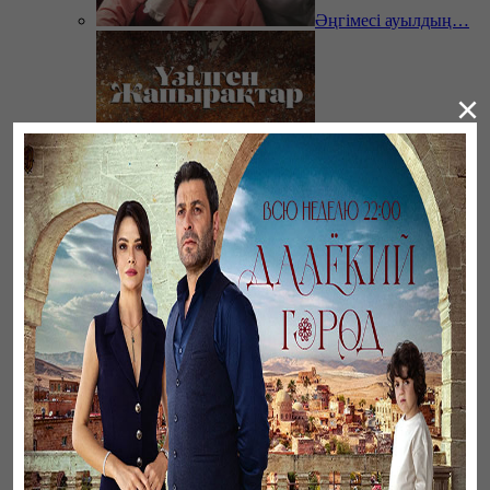
Әңгімесі ауылдың…
×
Үзілген жапырақтар