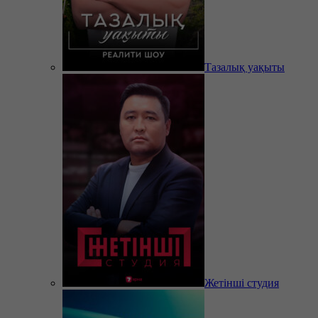
Тазалық уақыты
Жетінші студия