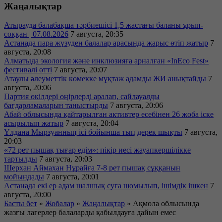
Жаңалықтар
Атырауда балабақша тәрбиешісі 1,5 жастағы баланы ұрып-
соққан | 07.08.2026
7 августа, 20:35
Астанада пара жүзуден балалар арасында жарыс өтіп жатыр
7
августа, 20:08
Алматыда экология және инклюзияға арналған «InEco Fest»
фестивалі өтті
7 августа, 20:07
Атаулы әлеуметтік көмекке мұқтаж адамды ЖИ анықтайды
7
августа, 20:06
Партия өкілдері өңірлерді аралап, сайлауалды
бағдарламаларын таныстырды
7 августа, 20:06
Абай облысында қайтарылған активтер есебінен 26 жоба іске
асырылып жатыр
7 августа, 20:04
Ұлдана Мырзуанның ісі бойынша тың дерек шықты
7 августа,
20:03
«72 рет пышақ тығар едім»: пікір иесі жауапкершілікке
тартылды
7 августа, 20:03
Шерхан Аймахан Нұрайға 7-8 рет пышақ сұққанын
мойындады
7 августа, 20:01
Астанада екі ер адам шалшық суға шомылып, ішімдік ішкен
7
августа, 20:00
Басты бет
»
Жобалар
»
Жаңалықтар
»
Ақмола облысында
жазғы лагерлер балаларды қабылдауға дайын емес