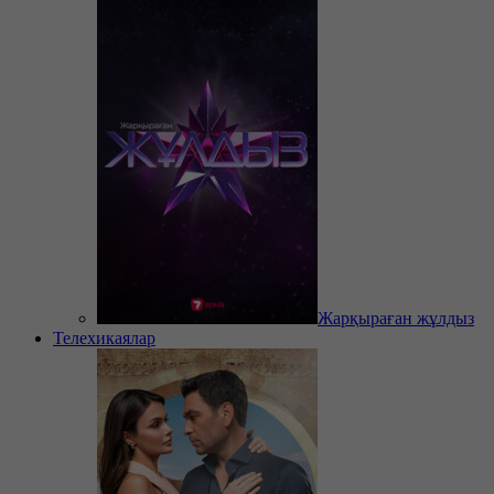
Жарқыраған жұлдыз
Телехикаялар