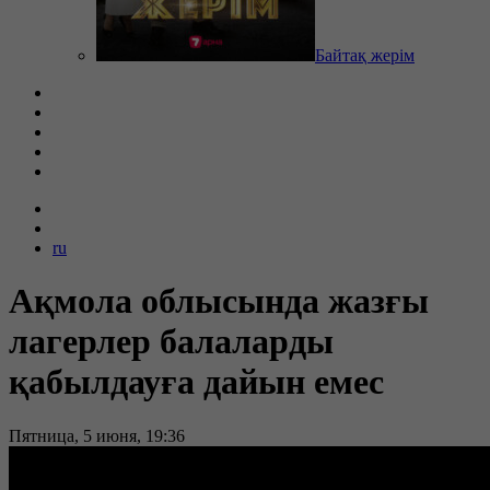
Байтақ жерім
ru
Ақмола облысында жазғы
лагерлер балаларды
қабылдауға дайын емес
Пятница, 5 июня, 19:36