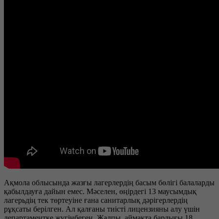
Ақмола облысында жазғы лагерлердің басым бөлігі балаларды
қабылдауға дайын емес. Мәселен, өңірдегі 13 маусымдық
лагерьдің тек төртеуіне ғана санитарлық дәрігерлердің
рұқсаты берілген. Ал қалғаны тиісті лицензияны алу үшін
департаментке жүгінбеген. Жалпы, аймақта барлығы 18