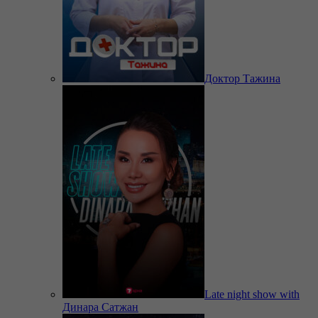
Доктор Тажина
Late night show with
Динара Сатжан