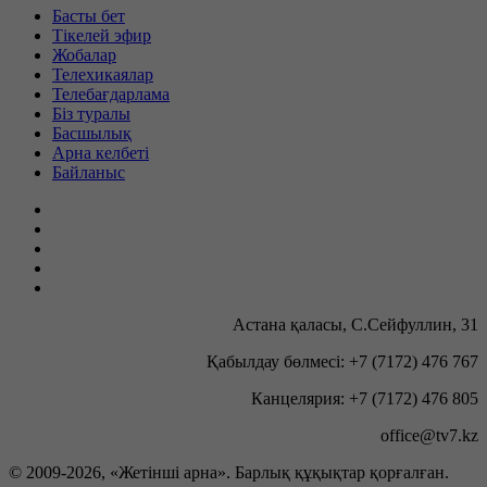
Басты бет
Тікелей эфир
Жобалар
Телехикаялар
Телебағдарлама
Біз туралы
Басшылық
Арна келбеті
Байланыс
Астана қаласы, С.Сейфуллин, 31
Қабылдау бөлмесі: +7 (7172) 476 767
Канцелярия: +7 (7172) 476 805
office@tv7.kz
© 2009-
2026, «Жетінші арна». Барлық құқықтар қорғалған.