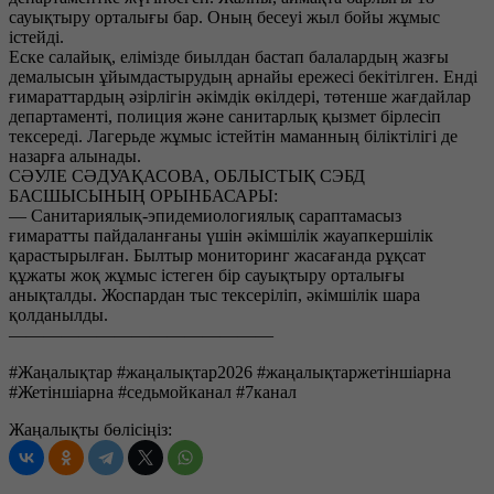
сауықтыру орталығы бар. Оның бесеуі жыл бойы жұмыс
істейді.
Еске салайық, елімізде биылдан бастап балалардың жазғы
демалысын ұйымдастырудың арнайы ережесі бекітілген. Енді
ғимараттардың әзірлігін әкімдік өкілдері, төтенше жағдайлар
департаменті, полиция және санитарлық қызмет бірлесіп
тексереді. Лагерьде жұмыс істейтін маманның біліктілігі де
назарға алынады.
СӘУЛЕ СӘДУАҚАСОВА, ОБЛЫСТЫҚ СЭБД
БАСШЫСЫНЫҢ ОРЫНБАСАРЫ:
— Санитариялық-эпидемиологиялық сараптамасыз
ғимаратты пайдаланғаны үшін әкімшілік жауапкершілік
қарастырылған. Былтыр мониторинг жасағанда рұқсат
құжаты жоқ жұмыс істеген бір сауықтыру орталығы
анықталды. Жоспардан тыс тексеріліп, әкімшілік шара
қолданылды.
———————————————
#Жаңалықтар #жаңалықтар2026 #жаңалықтаржетіншіарна
#Жетіншіарна #седьмойканал #7канал
Жаңалықты бөлісіңіз: