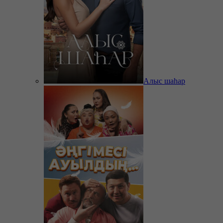
Алыс шаһар