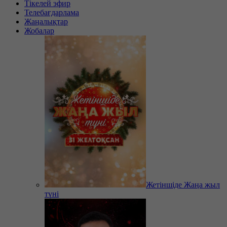
Тікелей эфир
Телебағдарлама
Жаңалықтар
Жобалар
Жетіншіде Жаңа жыл
түні