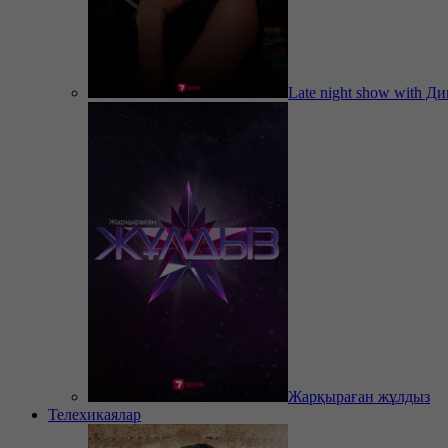
Late night show with Д
Жарқыраған жұлдыз
Телехикаялар