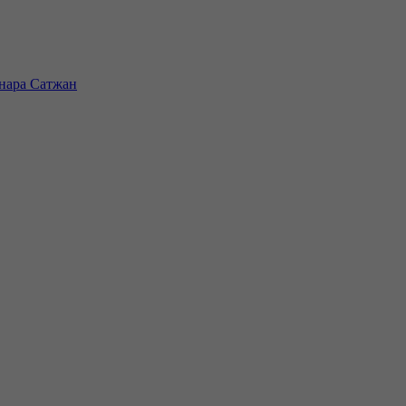
инара Сатжан