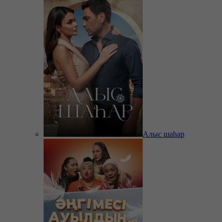
Алыс шаһар