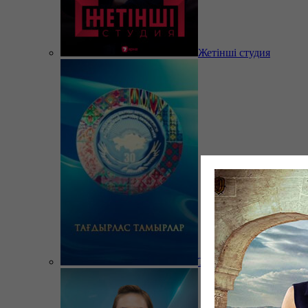
Жетінші студия
Тағдырлас тамырлар