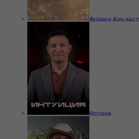
Жетіншіде Жаңа жыл т
Интуиция