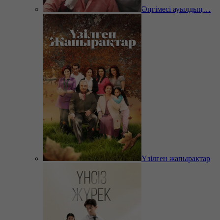
Әңгімесі ауылдың…
Үзілген жапырақтар