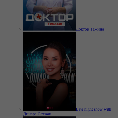
Доктор Тажина
Late night show with
Динара Сатжан