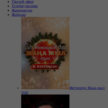
Тікелей эфир
Телебағдарлама
Жаңалықтар
Жобалар
Жетіншіде Жаңа жыл
түні