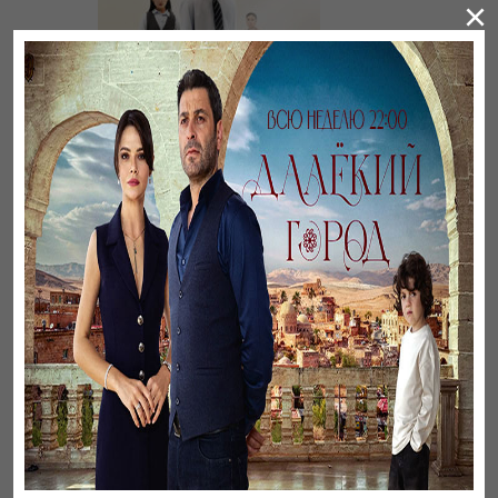
×
Үнсіз жүрек