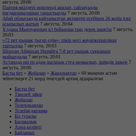
августа, 20:06
Партия өкілдері өңірлерді аралап, сайлауалды
бағдарламаларын таныстырды
7 августа, 20:06
Абай облысында қайтарылған активтер есебінен 26 жоба іске
асырылып жатыр
7 августа, 20:04
Ұлдана Мырзуанның ісі бойынша тың дерек шықты
7 августа,
20:03
«72 рет пышақ тығар едім»: пікір иесі жауапкершілікке
тартылды
7 августа, 20:03
Шерхан Аймахан Нұрайға 7-8 рет пышақ сұққанын
мойындады
7 августа, 20:01
Астанада екі ер адам шалшық суға шомылып, ішімдік ішкен
7
августа, 20:00
Басты бет
»
Жобалар
»
Жаңалықтар
»
60 мыңнан астам
зейнеткерге 21 млрд теңгедей артық аударылған
Басты бет
Тікелей эфир
Жобалар
Телехикаялар
Телебағдарлама
Біз туралы
Басшылық
Арна келбеті
Байланыс