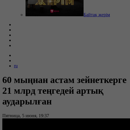
Байтақ жерім
ru
60 мыңнан астам зейнеткерге
21 млрд теңгедей артық
аударылған
Пятница, 5 июня, 19:37