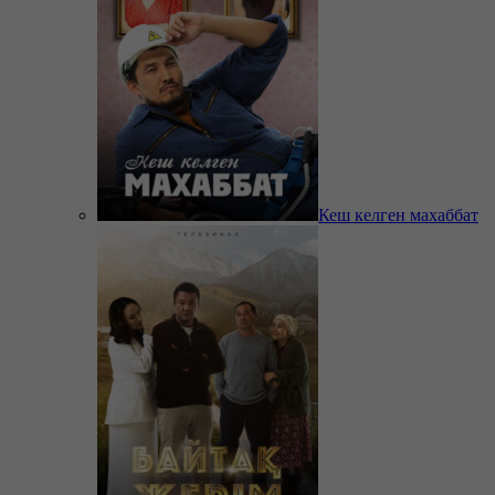
Кеш келген махаббат