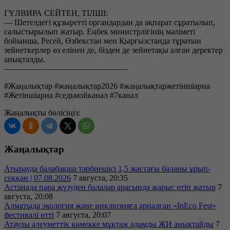
ГҮЛВИРА СЕЙТЕН, ТІЛШІ:
— Шетелдегі құзыретті органдардан да ақпарат сұратылып,
салыстырылып жатыр. Еңбек министрлігінің мәліметі
бойынша, Ресей, Өзбекстан мен Қырғызстанда тұратын
зейнеткерлер өз елінен де, бізден де зейнетақы алған деректер
анықталды.
———————————————
#Жаңалықтар #жаңалықтар2026 #жаңалықтаржетіншіарна
#Жетіншіарна #седьмойканал #7канал
Жаңалықты бөлісіңіз:
Жаңалықтар
Атырауда балабақша тәрбиешісі 1,5 жастағы баланы ұрып-
соққан | 07.08.2026
7 августа, 20:35
Астанада пара жүзуден балалар арасында жарыс өтіп жатыр
7
августа, 20:08
Алматыда экология және инклюзияға арналған «InEco Fest»
фестивалі өтті
7 августа, 20:07
Атаулы әлеуметтік көмекке мұқтаж адамды ЖИ анықтайды
7