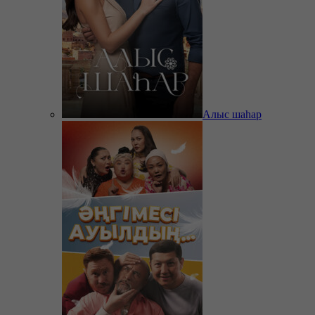
Алыс шаһар