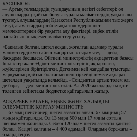
БАСШЫСЫ:
— Артық төлемдердің туындауының негізгі себептері: ол
алушылардың қайтыс болуы туралы мәліметтердің уақытылы
түспеуі, алушылардың Қазақстан Республикасынан тыс жерге
кетуі, азаматтардың зейнетақы төлемдерін шет
мемлекеттерден бір уақытта алу фактілері, еңбек өтілін
растайтын анық емес мәліметтер ұсыну.
«Бақилық болған, шетел асқан, жоғалған адамдар туралы
мәліметтерді күн сайын жаңартып отырамыз», — дейді
басқарма басшысы. Өйткені министрліктің ақпараттық базасы
Ішкі істер және Әділет министрліктерінің ақпараттық
жүйелерімен біріктірілген. Дегенмен кей жағдайда туыстары
марқұмның қайтыс болғанын кеш тіркейді немесе ақпарат
шетелден уақытында келмейді. «Сондықтан артық төлем әлі
де бар», — деді министрлік өкілі. Ал 2020 жылдардағы қате
төленген зейнетақы бюджетке қайтарылып жатыр.
АСҚАРБЕК ЕРТАЕВ, ЕҢБЕК ЖӘНЕ ХАЛЫҚТЫ
ӘЛЕУМЕТТІК ҚОРҒАУ МИНИСТРІ:
— 67 мың пенсионер, шетел азаматы алған. 67 мыңның 57
мыңы қайтарылды. Ол 13 млрд 500 млн 17 млны соттың
шешімімен жойылды. Себебі 120 адам шетел азаматы қайтыс
болды. Қазіргі қалғаны – 4 400 адамдай. Олардың бережағы –
6 млрд теңге.