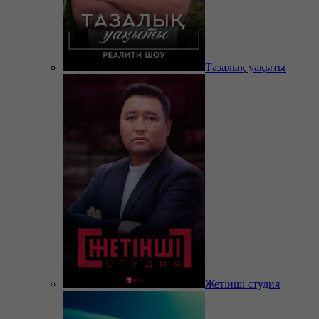
Тазалық уақыты
Жетінші студия