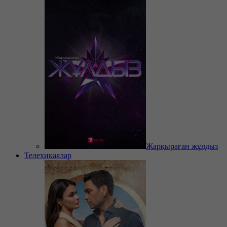
Жарқыраған жұлдыз
Телехикаялар