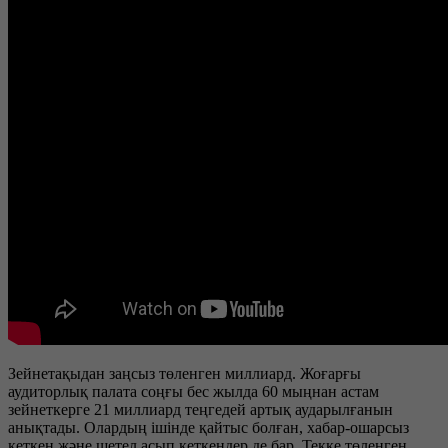
Зейнетақыдан заңсыз төленген миллиард. Жоғарғы
аудиторлық палата соңғы бес жылда 60 мыңнан астам
зейнеткерге 21 миллиард теңгедей артық аударылғанын
анықтады. Олардың ішінде қайтыс болған, хабар-ошарсыз
кеткен және шетел асып кеткендер де бар. Текке төленген