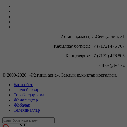
Астана қаласы, С.Сейфуллин, 31
Қабылдау бөлмесі: +7 (7172) 476 767
Канцелярия: +7 (7172) 476 805
office@tv7.kz
© 2009-
2026, «Жетінші арна». Барлық құқықтар қорғалған.
Басты бет
Тікелей эфир
Телебағдарлама
Жаңалықтар
Жобалар
Телехикаялар