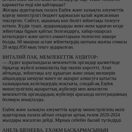
қаражатты енді кім қайтарады?
Жоғары аудиторлық палата Еңбек және халықты әлеуметтік
қорғау министрлігі бюджет қаржысын қалай жұмсағанын
тексерген. Сөйтсе, ақшаның көп бөлігі зейнетақы төлеуге
кеткен. Күдік туып, аударымдарды жеке-жеке қараған кезде
зейнетақы бұрын қайтыс болғандарға, хабар-ошарсыз
кеткендерге және шетел азаматтарына төленгені әшкере
болды. 60 мыңнан астам зейнеткердің шотына жалпы сомасы
20 млрд 850 мың теңге аударылған.
ВИТАЛИЙ ПАК, МЕМЛЕКЕТТІК АУДИТОР:
— Аудит қорытындысы мемлекеттік органдар қызметінде
бірқатар жүйелі кемшіліктің бар екенін көрсетті. Атап
айтқанда, зейнетақы алу құқығын және оның мөлшерін
айқындауда шешуші мәнге ие ақпарат алмасуға қатысты
халықаралық келісімдердің жоқтығы, сондай-ақ Еңбек
министрлігінің ақпараттық жүйелері мен жекелеген
мемлекеттік органдардың жүйелері арасында интеграцияның
болмауы анықталды.
Еңбек және халықты әлеуметтік қорғау министрлігінің өкілі
аудиторлық палата айтып отырған артық төлем 2020-2024
жылдары жасалған дейді. Мұның себебін былай түсіндірді.
АНЕЛЬ ШЕНЕЕВА, ЕХӘҚМ БАСҚАРМАСЫНЫҢ