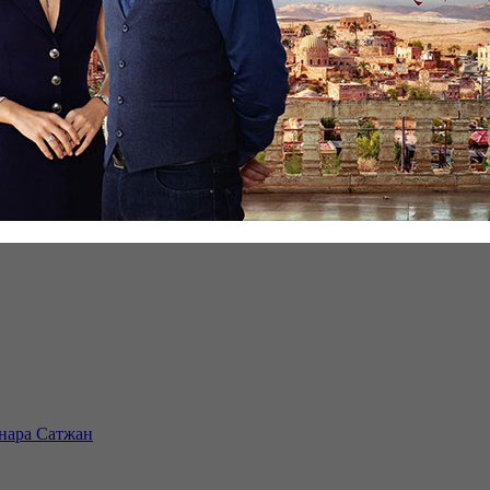
инара Сатжан