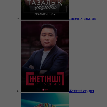
Тазалық уақыты
Жетінші студия