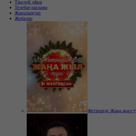
Тікелей эфир
Телебағдарлама
Жаңалықтар
Жобалар
Жетіншіде Жаңа жыл т