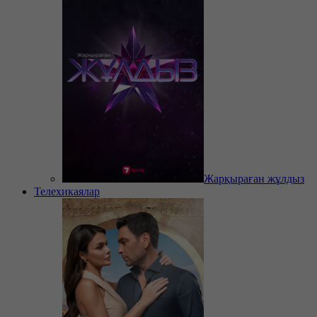
Жарқыраған жұлдыз
Телехикаялар