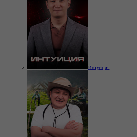
Интуиция