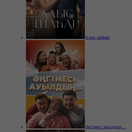
Алыс шаһар
Әңгімесі ауылдың…