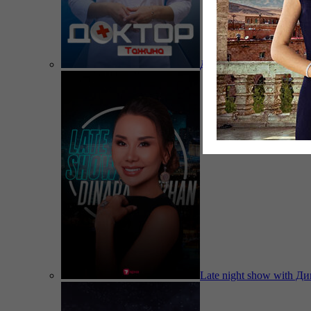
Доктор Тажина
Late night show with Д