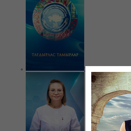
Тағдырлас тамырлар