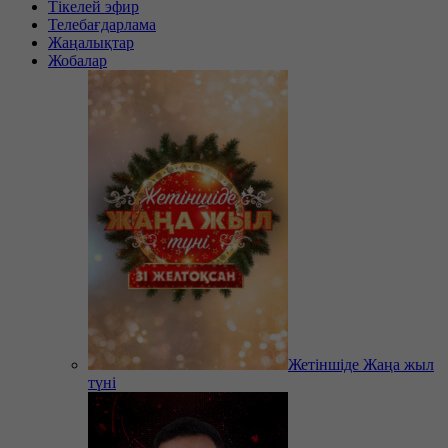
Тікелей эфир
Телебағдарлама
Жаңалықтар
Жобалар
Жетіншіде Жаңа жыл
түні