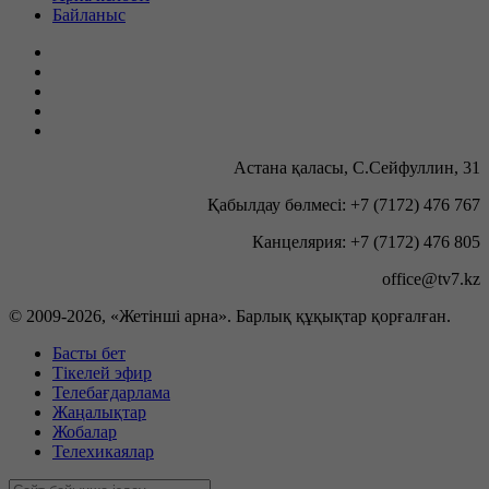
Байланыс
Астана қаласы, С.Сейфуллин, 31
Қабылдау бөлмесі: +7 (7172) 476 767
Канцелярия: +7 (7172) 476 805
office@tv7.kz
© 2009-
2026, «Жетінші арна». Барлық құқықтар қорғалған.
Басты бет
Тікелей эфир
Телебағдарлама
Жаңалықтар
Жобалар
Телехикаялар