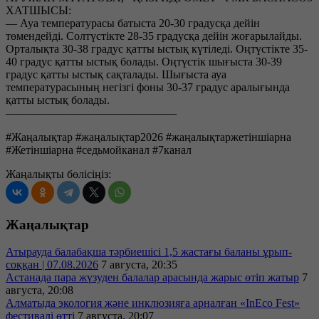
ХАТШЫСЫ:
— Ауа температурасы батыста 20-30 градусқа дейін
төмендейді. Солтүстікте 28-35 градусқа дейін жоғарылайды.
Орталықта 30-38 градус қатты ыстық күтіледі. Оңтүстікте 35-
40 градус қатты ыстық болады. Оңтүстік шығыста 30-39
градус қатты ыстық сақталады. Шығыста ауа
температурасының негізгі фоны 30-37 градус аралығында
қатты ыстық болады.
———————————————
#Жаңалықтар #жаңалықтар2026 #жаңалықтаржетіншіарна
#Жетіншіарна #седьмойканал #7канал
Жаңалықты бөлісіңіз:
Жаңалықтар
Атырауда балабақша тәрбиешісі 1,5 жастағы баланы ұрып-
соққан | 07.08.2026
7 августа, 20:35
Астанада пара жүзуден балалар арасында жарыс өтіп жатыр
7
августа, 20:08
Алматыда экология және инклюзияға арналған «InEco Fest»
фестивалі өтті
7 августа, 20:07