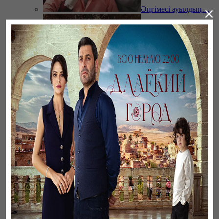
×
Әңгімесі ауылдың…
Үзілген жапырақтар