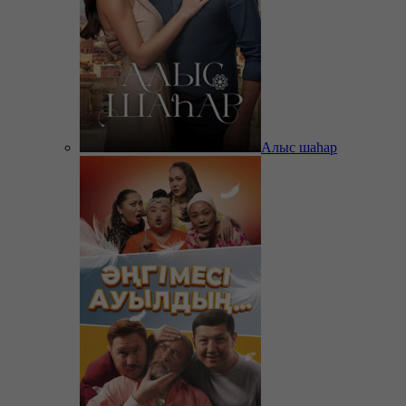
Алыс шаһар