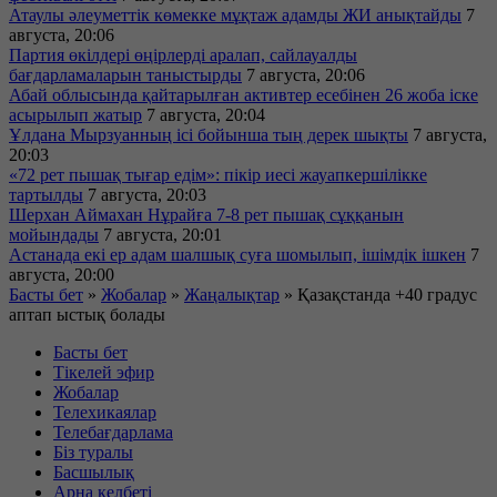
Атаулы әлеуметтік көмекке мұқтаж адамды ЖИ анықтайды
7
августа, 20:06
Партия өкілдері өңірлерді аралап, сайлауалды
бағдарламаларын таныстырды
7 августа, 20:06
Абай облысында қайтарылған активтер есебінен 26 жоба іске
асырылып жатыр
7 августа, 20:04
Ұлдана Мырзуанның ісі бойынша тың дерек шықты
7 августа,
20:03
«72 рет пышақ тығар едім»: пікір иесі жауапкершілікке
тартылды
7 августа, 20:03
Шерхан Аймахан Нұрайға 7-8 рет пышақ сұққанын
мойындады
7 августа, 20:01
Астанада екі ер адам шалшық суға шомылып, ішімдік ішкен
7
августа, 20:00
Басты бет
»
Жобалар
»
Жаңалықтар
»
Қазақстанда +40 градус
аптап ыстық болады
Басты бет
Тікелей эфир
Жобалар
Телехикаялар
Телебағдарлама
Біз туралы
Басшылық
Арна келбеті