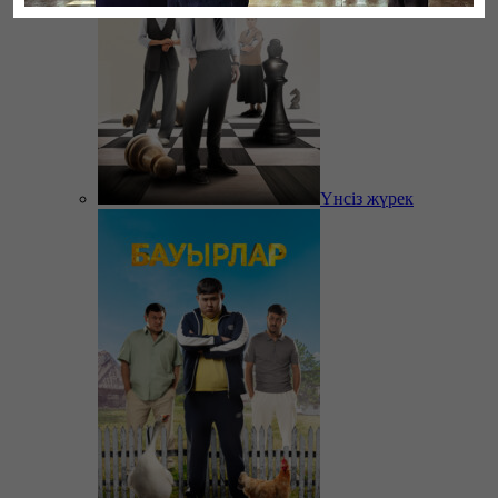
Үнсіз жүрек