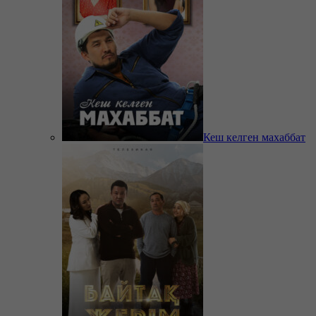
Кеш келген махаббат