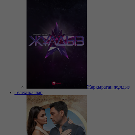
Жарқыраған жұлдыз
Телехикаялар