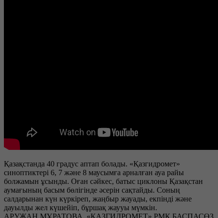
Қазақстанда 40 градус аптап болады. «Қазгидромет»
синоптиктері 6, 7 және 8 маусымға арналған ауа райы
болжамын ұсынды. Оған сәйкес, батыс циклоны Қазақстан
аумағының басым бөлігінде әсерін сақтайды. Соның
салдарынан күн күркіреп, жаңбыр жауады, екпінді және
дауылды жел күшейіп, бұршақ жаууы мүмкін.
АРУЖАН МҰРАТОВА, «ҚАЗГИДРОМЕТ» РМК БАСПАСӨЗ