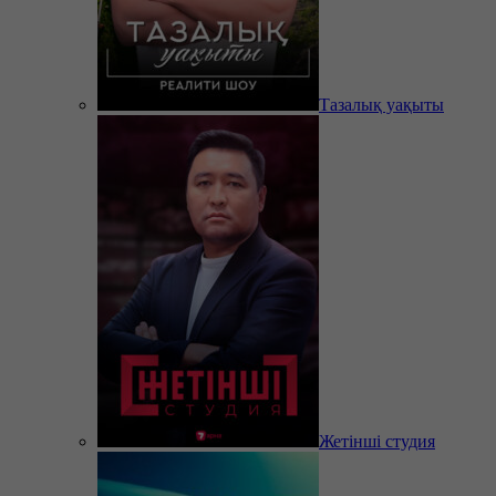
Тазалық уақыты
Жетінші студия