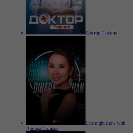
Доктор Тажина
Late night show with
Динара Сатжан