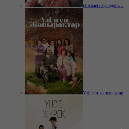
Әңгімесі ауылдың…
Үзілген жапырақтар