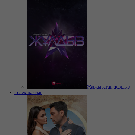
Жарқыраған жұлдыз
Телехикаялар