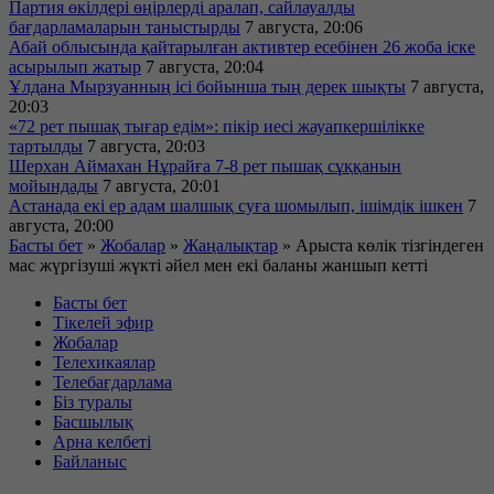
Партия өкілдері өңірлерді аралап, сайлауалды
бағдарламаларын таныстырды
7 августа, 20:06
Абай облысында қайтарылған активтер есебінен 26 жоба іске
асырылып жатыр
7 августа, 20:04
Ұлдана Мырзуанның ісі бойынша тың дерек шықты
7 августа,
20:03
«72 рет пышақ тығар едім»: пікір иесі жауапкершілікке
тартылды
7 августа, 20:03
Шерхан Аймахан Нұрайға 7-8 рет пышақ сұққанын
мойындады
7 августа, 20:01
Астанада екі ер адам шалшық суға шомылып, ішімдік ішкен
7
августа, 20:00
Басты бет
»
Жобалар
»
Жаңалықтар
»
Арыста көлік тізгіндеген
мас жүргізуші жүкті әйел мен екі баланы жаншып кетті
Басты бет
Тікелей эфир
Жобалар
Телехикаялар
Телебағдарлама
Біз туралы
Басшылық
Арна келбеті
Байланыс