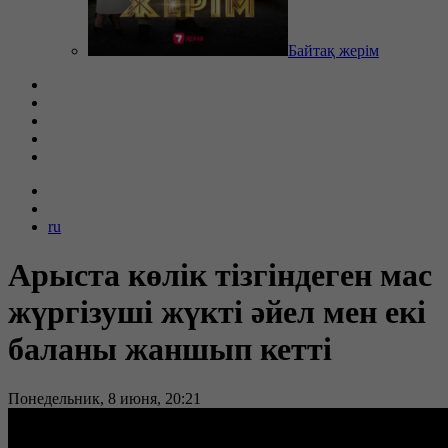
Байтақ жерім
ru
Арыста көлік тізгіндеген мас
жүргізуші жүкті әйел мен екі
баланы жаншып кетті
Понедельник, 8 июня, 20:21