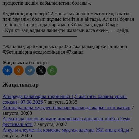
процестік шешім қабылданатын болады».
Күдіктінің көршілері 52 жастағы әйелдің мектепте қазақ тілі
пәні мұғалімі болып жұмыс істейтінін айтады. Ал қаза болған
келіншектің артында жары мен 3 баласы қалды. Олар:
«Күдікті заң алдына лайықты жазасын алса екен», — дейді.
———————————————
#Жаңалықтар #жаңалықтар2026 #жаңалықтаржетіншіарна
#Жетіншіарна #седьмойканал #7канал
Жаңалықты бөлісіңіз:
Жаңалықтар
Атырауда балабақша тәрбиешісі 1,5 жастағы баланы ұрып-
соққан | 07.08.2026
7 августа, 20:35
Астанада пара жүзуден балалар арасында жарыс өтіп жатыр
7
августа, 20:08
Алматыда экология және инклюзияға арналған «InEco Fest»
фестивалі өтті
7 августа, 20:07
Атаулы әлеуметтік көмекке мұқтаж адамды ЖИ анықтайды
7
августа, 20:06