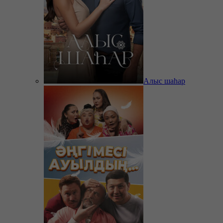
Алыс шаһар