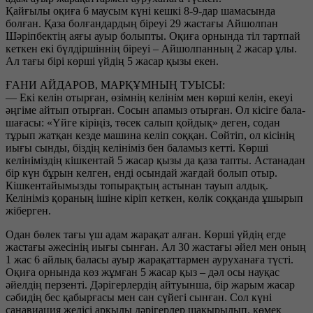
Қайғылы оқиға 6 маусым күні кешкі 8-9-дар шамасында
болған. Қаза болғандардың біреуі 29 жастағы Айшолпан
Шәріпбектің аяғы ауыр болыпты. Оқиға орнында тіл тартпай
кеткен екі бүлдіршіннің біреуі – Айшолпанның 2 жасар ұлы.
Ал тағы бірі көрші үйдің 5 жасар қызы екен.
ҒАНИ АЙДАРОВ, МАРҚҰМНЫҢ ТУЫСЫ:
— Екі келін отырған, өзімнің келінім мен көрші келін, екеуі
әңгіме айтып отырған. Сосын апамыз отырған. Ол кісіге бала-
шағасы: «Үйге кіріңіз, төсек салып қойдық» деген, содан
тұрып жатқан кезде машина келіп соққан. Сөйтіп, ол кісінің
иығы сынды, біздің келініміз бен баламыз кетті. Көрші
келініміздің кішкентай 5 жасар қызы да қаза тапты. Астанадан
бір күн бұрын келген, енді осындай жағдай болып отыр.
Кішкентайымызды топырақтың астынан тауып алдық.
Келініміз қораның ішіне кіріп кеткен, көлік соққанда ұшырып
жіберген.
Одан бөлек тағы үш адам жарақат алған. Көрші үйдің егде
жастағы әжесінің иығы сынған. Ал 30 жастағы әйел мен оның
1 жас 6 айлық баласы ауыр жарақаттармен ауруханаға түсті.
Оқиға орнында көз жұмған 5 жасар қыз – дәл осы науқас
әйелдің перзенті. Дәрігерлердің айтуынша, бір жарым жасар
сәбидің бес қабырғасы мен сан сүйегі сынған. Сол күні
санавиация желісі арқылы дәрігерлер шақырылып, көмек