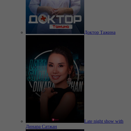
Доктор Тажина
Late night show with
Динара Сатжан