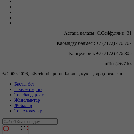
Астана қаласы, С.Сейфуллин, 31
Қабылдау бөлмесі: +7 (7172) 476 767
Канцелярия: +7 (7172) 476 805
office@tv7.kz
© 2009-
2026, «Жетінші арна». Барлық құқықтар қорғалған.
Басты бет
Тікелей эфир
Телебағдарлама
Жаңалықтар
Жобалар
Телехикаялар