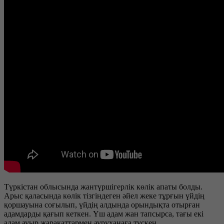
Түркістан облысында жантүршігерлік көлік апаты болды.
Арыс қаласында көлік тізгіндеген әйел жеке тұрғын үйдің
қоршауына соғылып, үйдің алдында орындықта отырған
адамдарды қағып кеткен. Үш адам жан тапсырса, тағы екі
адам ауыр жарақаттармен ауруханаға түскен.