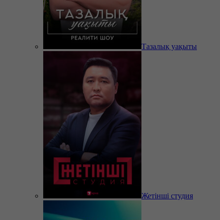
Тазалық уақыты
Жетінші студия