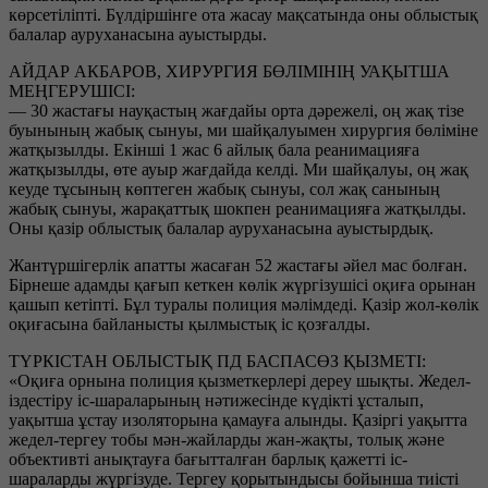
көрсетіліпті. Бүлдіршінге ота жасау мақсатында оны облыстық
балалар ауруханасына ауыстырды.
АЙДАР АКБАРОВ, ХИРУРГИЯ БӨЛІМІНІҢ УАҚЫТША
МЕҢГЕРУШІСІ:
— 30 жастағы науқастың жағдайы орта дәрежелі, оң жақ тізе
буынының жабық сынуы, ми шайқалуымен хирургия бөліміне
жатқызылды. Екінші 1 жас 6 айлық бала реанимацияға
жатқызылды, өте ауыр жағдайда келді. Ми шайқалуы, оң жақ
кеуде тұсының көптеген жабық сынуы, сол жақ санының
жабық сынуы, жарақаттық шокпен реанимацияға жатқылды.
Оны қазір облыстық балалар ауруханасына ауыстырдық.
Жантүршігерлік апатты жасаған 52 жастағы әйел мас болған.
Бірнеше адамды қағып кеткен көлік жүргізушісі оқиға орынан
қашып кетіпті. Бұл туралы полиция мәлімдеді. Қазір жол-көлік
оқиғасына байланысты қылмыстық іс қозғалды.
ТҮРКІСТАН ОБЛЫСТЫҚ ПД БАСПАСӨЗ ҚЫЗМЕТІ:
«Оқиға орнына полиция қызметкерлері дереу шықты. Жедел-
іздестіру іс-шараларының нәтижесінде күдікті ұсталып,
уақытша ұстау изоляторына қамауға алынды. Қазіргі уақытта
жедел-тергеу тобы мән-жайларды жан-жақты, толық және
объективті анықтауға бағытталған барлық қажетті іс-
шараларды жүргізуде. Тергеу қорытындысы бойынша тиісті