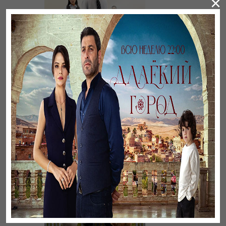
×
Үнсіз жүрек