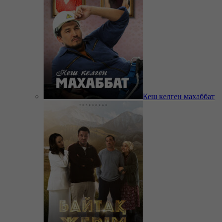
Кеш келген махаббат