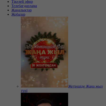
Тікелей эфир
Телебағдарлама
Жаңалықтар
Жобалар
Жетіншіде Жаңа жыл
түні