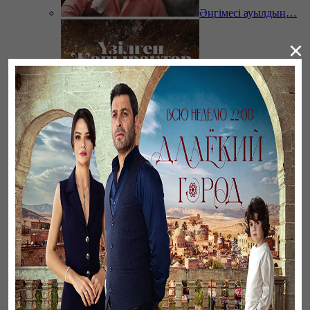
Әңгімесі ауылдың…
×
Үзілген жапырақтар