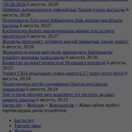
| 06.08.2026
6 августа, 20:29
Әмбебап жауынгерлерді даярлайтын Nomad курсы басталды
6
августа, 20:28
Петропавлда Есіл өзені бойындағы биік жарлар нығайтыла
бастады
6 августа, 20:27
Кәсіпкерлер бизнес нысандарының маңын таза ұстауға
міндеттелді
6 августа, 20:27
Жасанды интеллект дәуірінде қандай мамандық таңдау керек?
6 августа, 20:26
Жезқазғанда қоғам мен билік арасындағы байланысты
күшейту жолдары талқыланды
6 августа, 20:26
Қазақстан әл-ауқат индексінде 66-орынға көтерілді
6 августа,
20:25
Үкімет СҚО ауылдарын сумен қамтуға 2,7 млрд теңге бөлді
6
августа, 20:24
Полигондағы өрттің салдарынан Оралда ауа сапасы
нашарлады
6 августа, 20:24
Той үстінде әйелдер мен әншілерге тіл тигізген ақсақал
қамауға алынды
6 августа, 20:23
Басты бет
»
Жобалар
»
Жаңалықтар
»
Жаңа сайлау жүйесі
партиялардың рөлін күшейтпек
Басты бет
Тікелей эфир
Жобалар