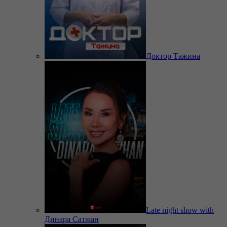
Доктор Тажина
Late night show with
Динара Сатжан