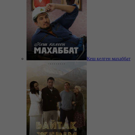
Кеш келген махаббат