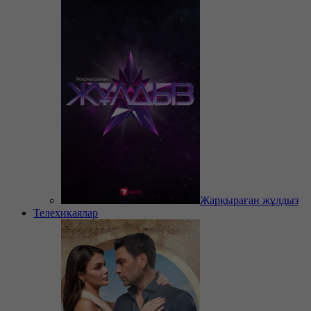
Жарқыраған жұлдыз
Телехикаялар