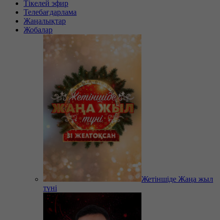
Тікелей эфир
Телебағдарлама
Жаңалықтар
Жобалар
Жетіншіде Жаңа жыл
түні