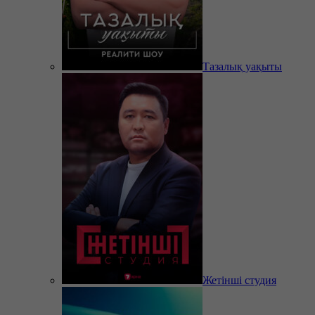
Тазалық уақыты
Жетінші студия