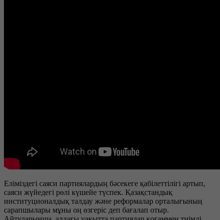
Еліміздегі саяси партиялардың бәсекеге қабілеттілігі артып,
саяси жүйедегі рөлі күшейе түспек. Қазақстандық
институционалдық талдау және реформалар орталығының
сарапшылары мұны оң өзгеріс деп бағалап отыр.
Айтуларынша, алдағы уақытта партиялар қоғаммен тиімді