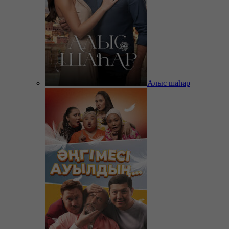
Алыс шаһар