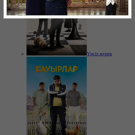
Үнсіз жүрек