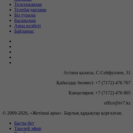
Телехикаялар
Телебағдарлама
Біз туралы
Басшылық
Арна келбеті
Байланыс
Астана қаласы, С.Сейфуллин, 31
Қабылдау бөлмесі: +7 (7172) 476 767
Канцелярия: +7 (7172) 476 805
office@tv7.kz
© 2009-
2026, «Жетінші арна». Барлық құқықтар қорғалған.
Басты бет
Тікелей эфир