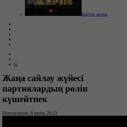
Байтақ жерім
ru
Жаңа сайлау жүйесі
партиялардың рөлін
күшейтпек
Понедельник, 8 июня, 20:23