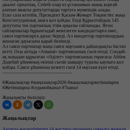
диалог орнатпақ. Себебі олар өз ұстанымын ашық қорғай
алатын мықты депутаттарды тартуға мүмкіндік алады.
Еске сала кетейік, Президент Қасым-Жомарт Тоқаев бес жаңа
Конституциялық заңға қол қойды. Енді Құрылтайдың 145
депутаты тек партиялық тізім арқылы сайланады. Яғни
сайлаушылар бұрынғыдай жекелеген кандидаттарға емес,
саяси партияларға дауыс береді. Ал мандаттар партиялардың
жинаған дауысына қарай бөлінеді.
Ал саяси партиялар жаңа саяси маусымға дайындықты бастап
кетті. Осы аптада «Аmanat» партиясының съезі өтеді. Сондай-
ақ жаңадан құрылған «Әділет» партиясының төрағасы Айбек
Дәдебай ұйымның екінші съезін шақыру туралы қаулыға қол
қойды. Саяси ұйымның кезекті съезі 14 маусым күні өтеді.
———————————————
#Жаңалықтар #жаңалықтар2026 #жаңалықтаржетіншіарна
#Жетіншіарна #седьмойканал #7канал
Жаңалықты бөлісіңіз:
Жаңалықтар
Ақтауда жасөспірімдер 14 жастағы оқушыны соққыға жыққан