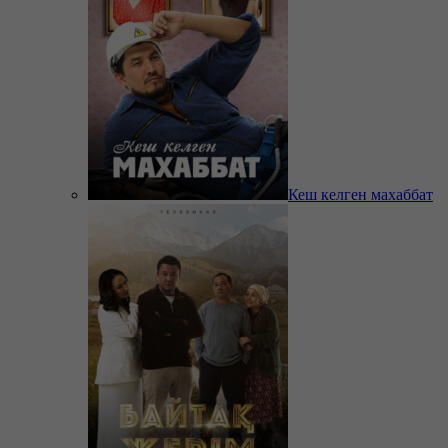
Кеш келген махаббат