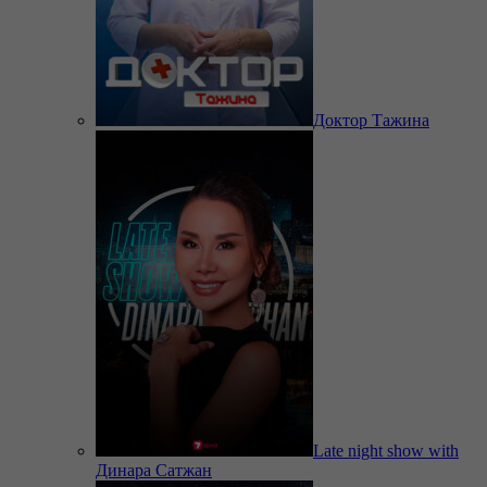
Доктор Тажина
Late night show with
Динара Сатжан