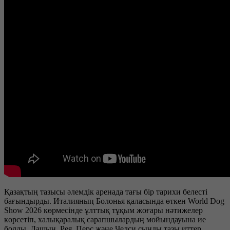
Қазақтың тазысы әлемдік аренада тағы бір тарихи белесті
бағындырды. Италияның Болонья қаласында өткен World Dog
Show 2026 көрмесінде ұлттық тұқым жоғары нәтижелер
көрсетіп, халықаралық сарапшылардың мойындауына ие
болды. Лашын, Рея, Перс және Челси сынды тазы иттер