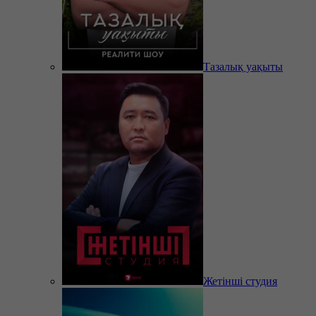
Тазалық уақыты
Жетінші студия