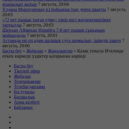
асырылып жатыр
7 августа, 20:04
Ұлдана Мырзуанның ісі бойынша тың дерек шықты
7 августа,
20:03
«72 рет пышақ тығар едім»: пікір иесі жауапкершілікке
тартылды
7 августа, 20:03
Шерхан Аймахан Нұрайға 7-8 рет пышақ сұққанын
мойындады
7 августа, 20:01
Астанада екі ер адам шалшық суға шомылып, ішімдік ішкен
7
августа, 20:00
Басты бет
»
Жобалар
»
Жаңалықтар
»
Қазақ тазысы Италияда
өткен көрмеде үздіктер қатарынан көрінді
Басты бет
Тікелей эфир
Жобалар
Телехикаялар
Телебағдарлама
Біз туралы
Басшылық
Арна келбеті
Байланыс