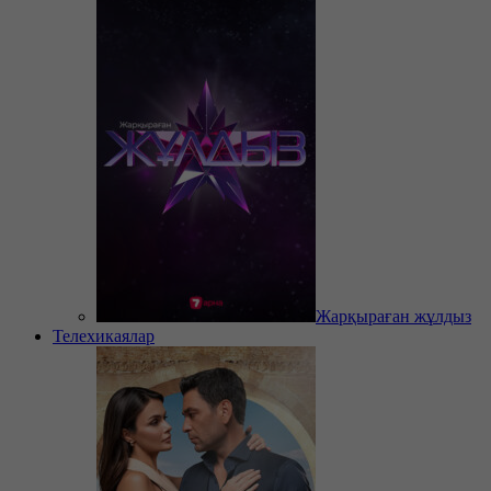
Жарқыраған жұлдыз
Телехикаялар