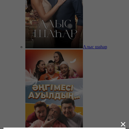
Алыс шаһар
×