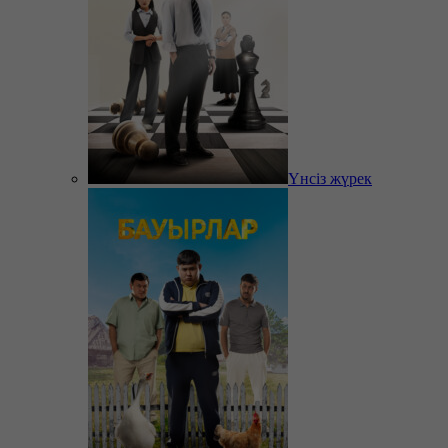
Үнсіз жүрек