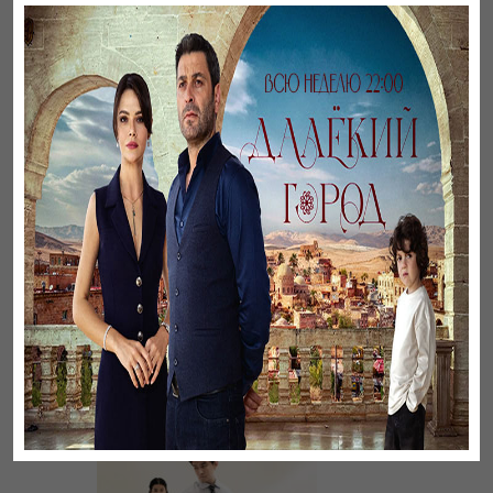
Әңгімесі ауылдың…
Үзілген жапырақтар