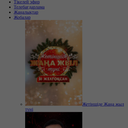
Тікелей эфир
Телебағдарлама
Жаңалықтар
Жобалар
Жетіншіде Жаңа жыл
түні