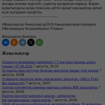
жоғары нәтиже көрсетіп, үздіктер қатарынан көрінді. Көрме
қорытындысы қазақ тазысына деген қызығушылықтың артып
келе жатқанын аңғартты.
———————————————
#Жаңалықтар #жаңалықтар2026 #жаңалықтаржетіншіарна
#Жетіншіарна #седьмойканал #7канал
Жаңалықты бөлісіңіз:
Жаңалықтар
Атырауда балабақша тәрбиешісі 1,5 жастағы баланы ұрып-
соққан | 07.08.2026
7 августа, 20:35
Астанада пара жүзуден балалар арасында жарыс өтіп жатыр
7
августа, 20:08
Алматыда экология және инклюзияға арналған «InEco Fest»
фестивалі өтті
7 августа, 20:07
Атаулы әлеуметтік көмекке мұқтаж адамды ЖИ анықтайды
7
августа, 20:06
Партия өкілдері өңірлерді аралап, сайлауалды
бағдарламаларын таныстырды
7 августа, 20:06
Абай облысында қайтарылған активтер есебінен 26 жоба іске