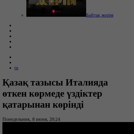
Байтақ жерім
ru
Қазақ тазысы Италияда
өткен көрмеде үздіктер
қатарынан көрінді
Понедельник, 8 июня, 20:24