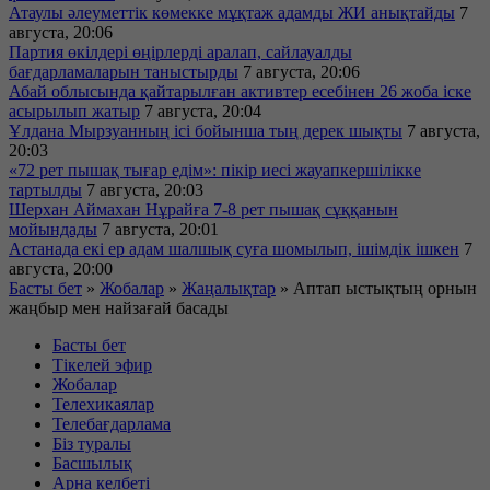
Атаулы әлеуметтік көмекке мұқтаж адамды ЖИ анықтайды
7
августа, 20:06
Партия өкілдері өңірлерді аралап, сайлауалды
бағдарламаларын таныстырды
7 августа, 20:06
Абай облысында қайтарылған активтер есебінен 26 жоба іске
асырылып жатыр
7 августа, 20:04
Ұлдана Мырзуанның ісі бойынша тың дерек шықты
7 августа,
20:03
«72 рет пышақ тығар едім»: пікір иесі жауапкершілікке
тартылды
7 августа, 20:03
Шерхан Аймахан Нұрайға 7-8 рет пышақ сұққанын
мойындады
7 августа, 20:01
Астанада екі ер адам шалшық суға шомылып, ішімдік ішкен
7
августа, 20:00
Басты бет
»
Жобалар
»
Жаңалықтар
»
Аптап ыстықтың орнын
жаңбыр мен найзағай басады
Басты бет
Тікелей эфир
Жобалар
Телехикаялар
Телебағдарлама
Біз туралы
Басшылық
Арна келбеті