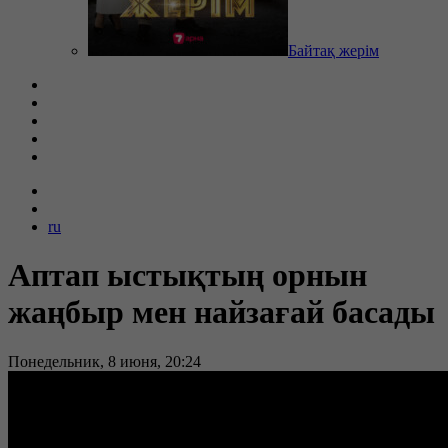
Байтақ жерім
ru
Аптап ыстықтың орнын
жаңбыр мен найзағай басады
Понедельник, 8 июня, 20:24