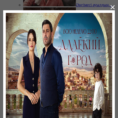
×
Әңгімесі ауылдың…
Үзілген жапырақтар