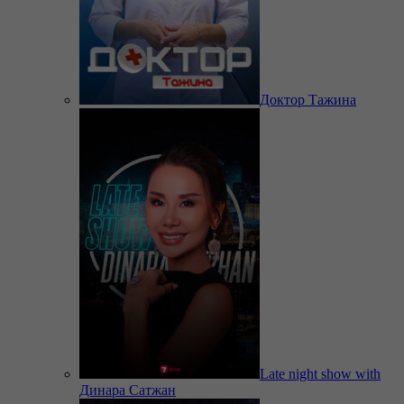
Доктор Тажина
Late night show with
Динара Сатжан