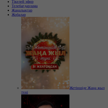
Тікелей эфир
Телебағдарлама
Жаңалықтар
Жобалар
Жетіншіде Жаңа жыл
түні