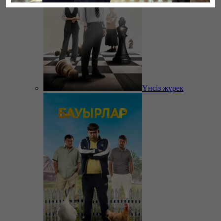
Үнсіз жүрек