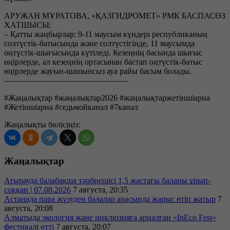
АРУЖАН МҰРАТОВА, «ҚАЗГИДРОМЕТ» РМК БАСПАСӨЗ
ХАТШЫСЫ:
– Қатты жаңбырлар: 9-11 маусым күндері республиканың
солтүстік-батысында және солтүстігінде, 11 маусымда
оңтүстік-шығысында күтіледі. Кезеңнің басында шығыс
өңірлерде, ал кезеңнің ортасынан бастап оңтүстік-батыс
өңірлерде жауын-шашынсыз ауа райы басым болады.
———————————————
#Жаңалықтар #жаңалықтар2026 #жаңалықтаржетіншіарна
#Жетіншіарна #седьмойканал #7канал
Жаңалықты бөлісіңіз:
Жаңалықтар
Атырауда балабақша тәрбиешісі 1,5 жастағы баланы ұрып-
соққан | 07.08.2026
7 августа, 20:35
Астанада пара жүзуден балалар арасында жарыс өтіп жатыр
7
августа, 20:08
Алматыда экология және инклюзияға арналған «InEco Fest»
фестивалі өтті
7 августа, 20:07