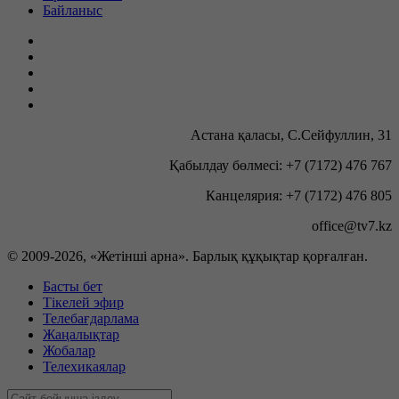
Байланыс
Астана қаласы, С.Сейфуллин, 31
Қабылдау бөлмесі: +7 (7172) 476 767
Канцелярия: +7 (7172) 476 805
office@tv7.kz
© 2009-
2026, «Жетінші арна». Барлық құқықтар қорғалған.
Басты бет
Тікелей эфир
Телебағдарлама
Жаңалықтар
Жобалар
Телехикаялар