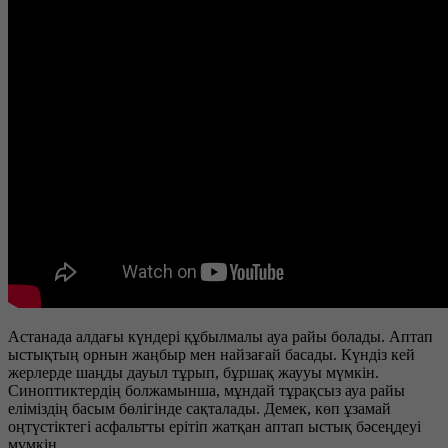
Астанада алдағы күндері құбылмалы ауа райы болады. Аптап
ыстықтың орнын жаңбыр мен найзағай басады. Күндіз кей
жерлерде шаңды дауыл тұрып, бұршақ жаууы мүмкін.
Синоптиктердің болжамынша, мұндай тұрақсыз ауа райы
еліміздің басым бөлігінде сақталады. Демек, көп ұзамай
оңтүстіктегі асфальтты ерітіп жатқан аптап ыстық бәсеңдеуі
мүмкін.