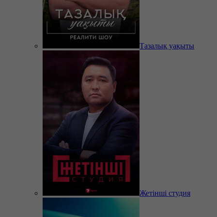
Тазалық уақыты
Жетінші студия