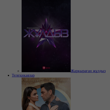
Жарқыраған жұлдыз
Телехикаялар