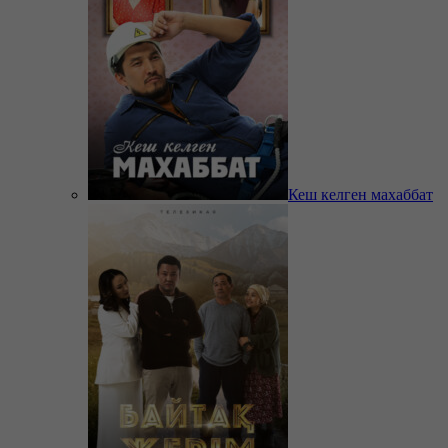
Кеш келген махаббат