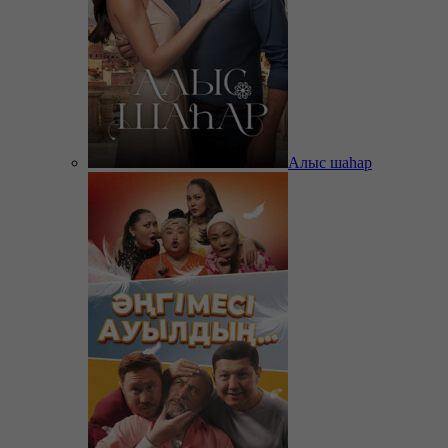
Алыс шаһар