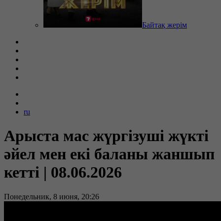
Байтақ жерім
ru
Арыста мас жүргізуші жүкті
әйел мен екі баланы жаншып
кетті | 08.06.2026
Понедельник, 8 июня, 20:26