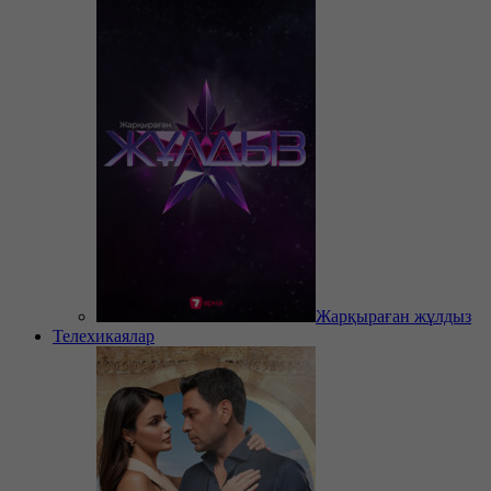
Жарқыраған жұлдыз
Телехикаялар