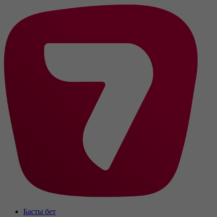
Басты бет