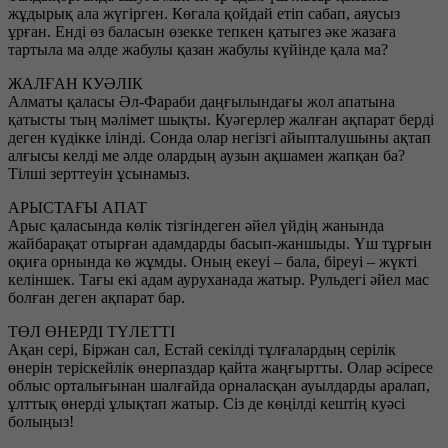
жұдырық ала жүгірген. Көгала қойдай етіп сабап, аяусыз
ұрған. Енді өз баласын өзекке тепкен қатыгез әке жазаға
тартыла ма әлде жабулы қазан жабулы күйінде қала ма?
ЖАЛҒАН КУӘЛІК
Алматы қаласы Әл-Фараби даңғылындағы жол апатына
қатысты тың мәлімет шықты. Куәгерлер жалған ақпарат берді
деген күдікке ілінді. Сонда олар негізгі айыпталушыны ақтап
алғысы келді ме әлде олардың аузын ақшамен жапқан ба?
Тілші зерттеуін ұсынамыз.
АРЫСТАҒЫ АПАТ
Арыс қаласында көлік тізгіндеген әйел үйдің жанында
жайбарақат отырған адамдарды басып-жаншыды. Үш тұрғын
оқиға орнында кө жұмды. Оның екеуі – бала, біреуі – жүкті
келіншек. Тағы екі адам ауруханада жатыр. Рульдегі әйел мас
болған деген ақпарат бар.
ТӨЛ ӨНЕРДІ ТҮЛЕТТІ
Ақан сері, Біржан сал, Естай секілді тұлғалардың серілік
өнерін теріскейлік өнерпаздар қайта жаңғыртты. Олар әсіресе
облыс орталығынан шалғайда орналасқан ауылдарды аралап,
ұлттық өнерді ұлықтап жатыр. Сіз де көңілді кештің куәсі
болыңыз!