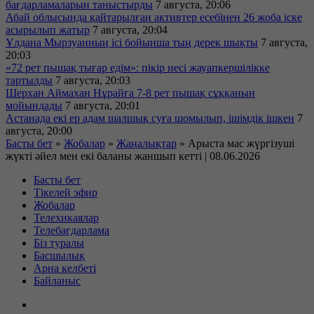
бағдарламаларын таныстырды
7 августа, 20:06
Абай облысында қайтарылған активтер есебінен 26 жоба іске
асырылып жатыр
7 августа, 20:04
Ұлдана Мырзуанның ісі бойынша тың дерек шықты
7 августа,
20:03
«72 рет пышақ тығар едім»: пікір иесі жауапкершілікке
тартылды
7 августа, 20:03
Шерхан Аймахан Нұрайға 7-8 рет пышақ сұққанын
мойындады
7 августа, 20:01
Астанада екі ер адам шалшық суға шомылып, ішімдік ішкен
7
августа, 20:00
Басты бет
»
Жобалар
»
Жаңалықтар
»
Арыста мас жүргізуші
жүкті әйел мен екі баланы жаншып кетті | 08.06.2026
Басты бет
Тікелей эфир
Жобалар
Телехикаялар
Телебағдарлама
Біз туралы
Басшылық
Арна келбеті
Байланыс