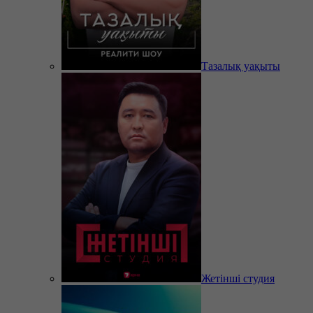
Тазалық уақыты
Жетінші студия