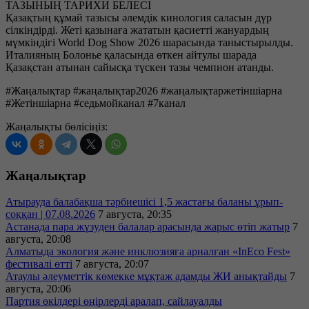
ТАЗЫНЫҢ ТАРИХИ БЕЛЕСІ
Қазақтың құмай тазысы әлемдік кинология саласын дүр
сілкіндірді. Жеті қазынаға жататын қасиетті жануардың
мүмкіндігі World Dog Show 2026 шарасында таныстырылды.
Италияның Болонье қаласында өткен айтулы шарада
Қазақстан атынан сайысқа түскен тазы чемпион атанды.
#Жаңалықтар #жаңалықтар2026 #жаңалықтаржетіншіарна
#Жетіншіарна #седьмойканал #7канал
Жаңалықты бөлісіңіз:
Жаңалықтар
Атырауда балабақша тәрбиешісі 1,5 жастағы баланы ұрып-
соққан | 07.08.2026
7 августа, 20:35
Астанада пара жүзуден балалар арасында жарыс өтіп жатыр
7
августа, 20:08
Алматыда экология және инклюзияға арналған «InEco Fest»
фестивалі өтті
7 августа, 20:07
Атаулы әлеуметтік көмекке мұқтаж адамды ЖИ анықтайды
7
августа, 20:06
Партия өкілдері өңірлерді аралап, сайлауалды