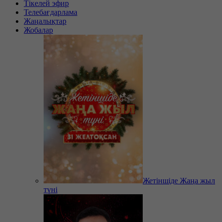
Тікелей эфир
Телебағдарлама
Жаңалықтар
Жобалар
Жетіншіде Жаңа жыл
түні