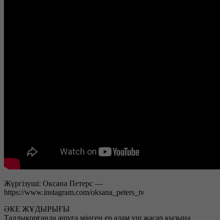
Жүргізуші: Оксана Петерс —
https://www.instagram.com/oksana_peters_tv
ӘКЕ ЖҰДЫРЫҒЫ
Талдықорғанда ашуға мінген ер адам үш жасар қызына