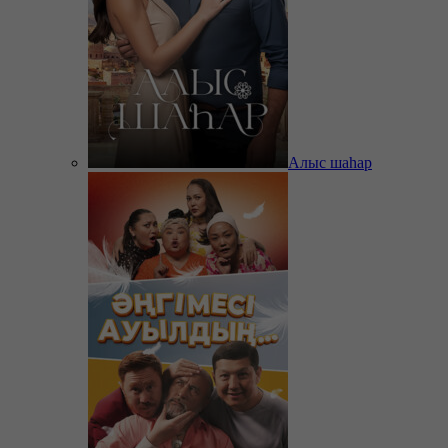
Алыс шаһар