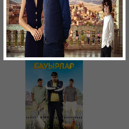
Үнсіз жүрек