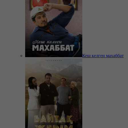
Кеш келген махаббат