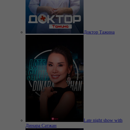
Доктор Тажина
Late night show with
Динара Сатжан