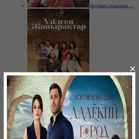
Әңгімесі ауылдың…
×
Үзілген жапырақтар