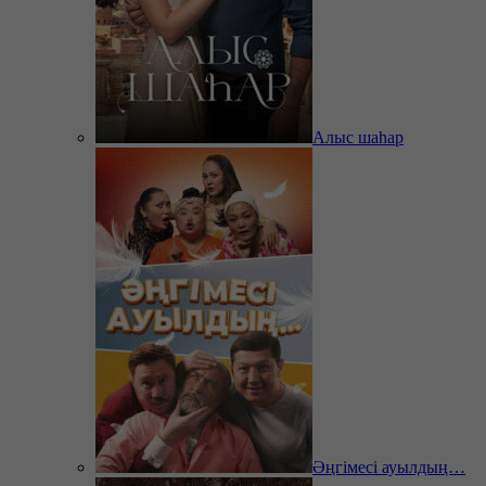
Алыс шаһар
Әңгімесі ауылдың…