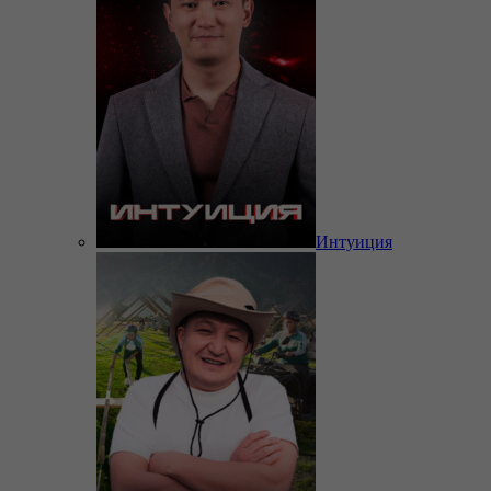
Интуиция