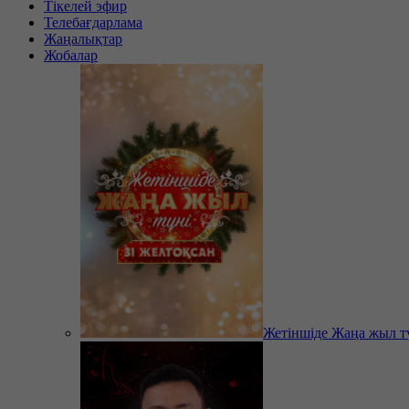
Тікелей эфир
Телебағдарлама
Жаңалықтар
Жобалар
Жетіншіде Жаңа жыл т