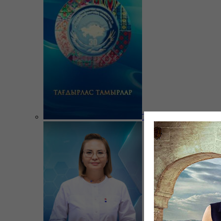
Тағдырлас тамырлар