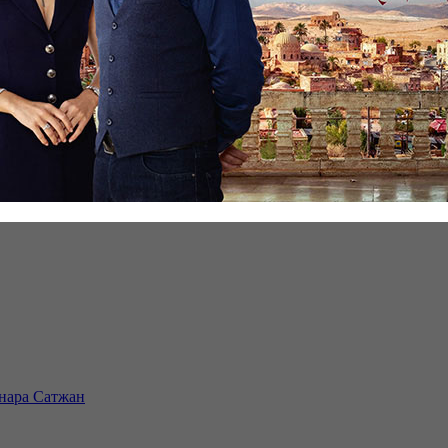
инара Сатжан