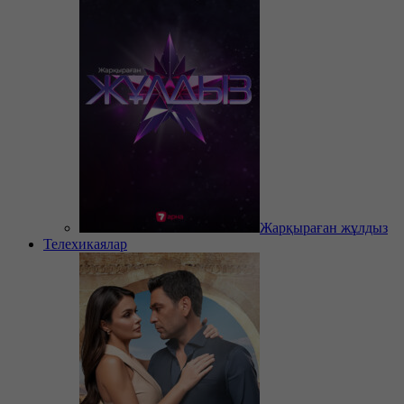
Жарқыраған жұлдыз
Телехикаялар