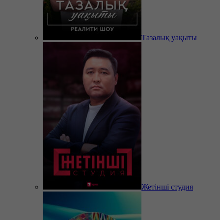
Тазалық уақыты
Жетінші студия