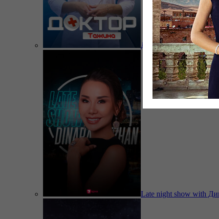
Доктор Тажина
Late night show with Д