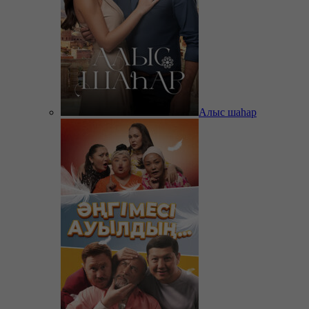
Алыс шаһар