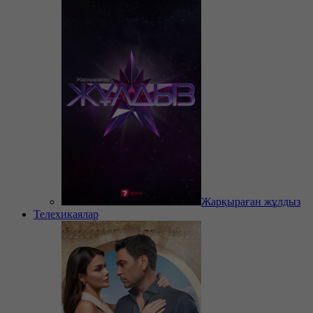
Жарқыраған жұлдыз
Телехикаялар