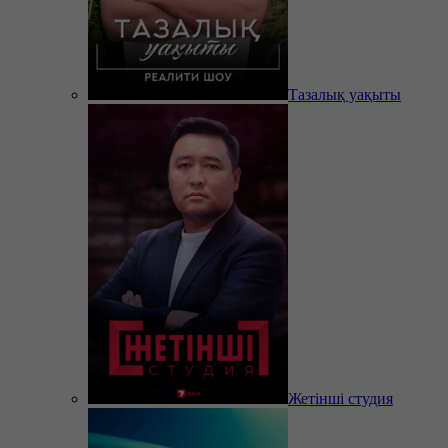
Тазалық уақыты
Жетінші студия