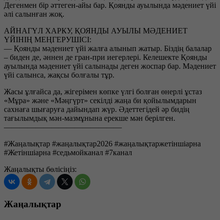
Дегенмен бір әттеген-айы бар. Қоянды ауылында мәдениет үйі
әлі салынған жоқ.
АЙНАГҮЛ ХАРКУ, ҚОЯНДЫ АУЫЛЫ МӘДЕНИЕТ
ҮЙІНІҢ МЕҢГЕРУШІСІ:
— Қоянды мәдениет үйі жалға алынып жатыр. Біздің балалар
– биден де, әннен де гран-при иегерлері. Келешекте Қоянды
ауылында мәдениет үйі салынады деген жоспар бар. Мәдениет
үйі салынса, жақсы болғалы тұр.
Жасы ұлғайса да, жігерімен көпке үлгі болған өнерлі ұстаз
«Мұра» және «Мәңгүрт» секілді жаңа би қойылымдарын
сахнаға шығаруға дайындап жүр. Әдеттегідей әр бидің
тағылымдық мән-мазмұнына ерекше мән берілген.
———————————————
#Жаңалықтар #жаңалықтар2026 #жаңалықтаржетіншіарна
#Жетіншіарна #седьмойканал #7канал
Жаңалықты бөлісіңіз:
Жаңалықтар