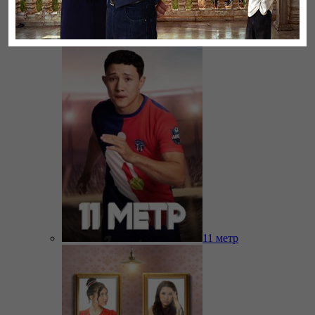
Бауырлар
11 метр