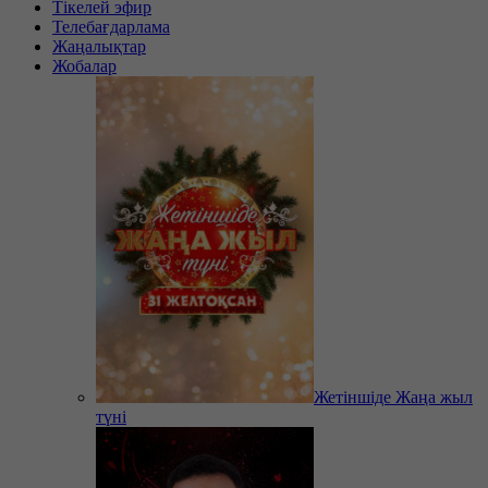
Тікелей эфир
Телебағдарлама
Жаңалықтар
Жобалар
Жетіншіде Жаңа жыл
түні