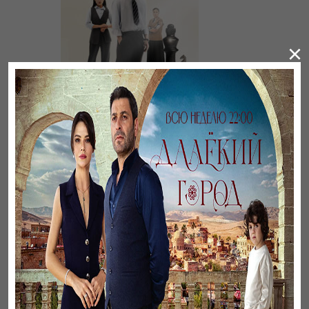
×
Үнсіз жүрек