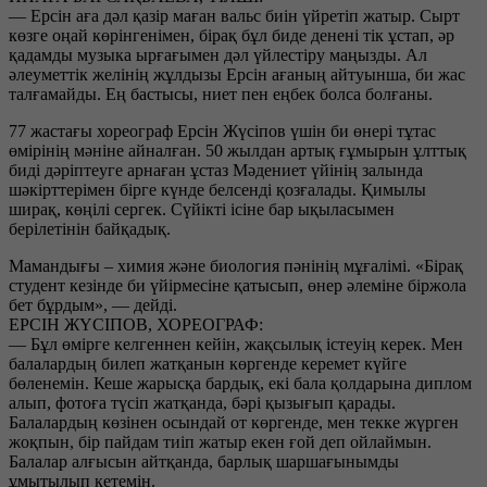
— Ерсін аға дәл қазір маған вальс биін үйретіп жатыр. Сырт
көзге оңай көрінгенімен, бірақ бұл биде денені тік ұстап, әр
қадамды музыка ырғағымен дәл үйлестіру маңызды. Ал
әлеуметтік желінің жұлдызы Ерсін ағаның айтуынша, би жас
талғамайды. Ең бастысы, ниет пен еңбек болса болғаны.
77 жастағы хореограф Ерсін Жүсіпов үшін би өнері тұтас
өмірінің мәніне айналған. 50 жылдан артық ғұмырын ұлттық
биді дәріптеуге арнаған ұстаз Мәдениет үйінің залында
шәкірттерімен бірге күнде белсенді қозғалады. Қимылы
ширақ, көңілі сергек. Сүйікті ісіне бар ықыласымен
берілетінін байқадық.
Мамандығы – химия және биология пәнінің мұғалімі. «Бірақ
студент кезінде би үйірмесіне қатысып, өнер әлеміне біржола
бет бұрдым», — дейді.
ЕРСІН ЖҮСІПОВ, ХОРЕОГРАФ:
— Бұл өмірге келгеннен кейін, жақсылық істеуің керек. Мен
балалардың билеп жатқанын көргенде керемет күйге
бөленемін. Кеше жарысқа бардық, екі бала қолдарына диплом
алып, фотоға түсіп жатқанда, бәрі қызығып қарады.
Балалардың көзінен осындай от көргенде, мен текке жүрген
жоқпын, бір пайдам тиіп жатыр екен ғой деп ойлаймын.
Балалар алғысын айтқанда, барлық шаршағынымды
ұмытылып кетемін.