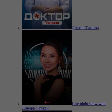
Доктор Тажина
Late night show with
Динара Сатжан