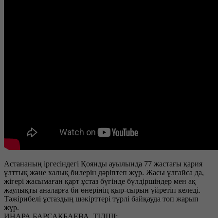
Астананың іргесіндегі Қоянды ауылында 77 жастағы қария
ұлттық және халық билерін дәріптеп жүр. Жасы ұлғайса да,
жігері жасымаған қарт ұстаз бүгінде бүлдіршіндер мен ақ
жаулықты аналарға би өнерінің қыр-сырын үйретіп келеді.
Тәжірибелі ұстаздың шәкірттері түрлі байқауда топ жарып
жүр.
ИНАРА БАРСАҚБАЕВА, ТІЛШІ: