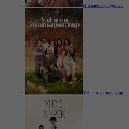
Әңгімесі ауылдың…
Үзілген жапырақтар