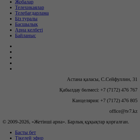
Жобалар
Телехикаялар
Телебағдарлама
Біз туралы
Басшылық
Арна келбеті
Байланыс
Астана қаласы, С.Сейфуллин, 31
Қабылдау бөлмесі: +7 (7172) 476 767
Канцелярия: +7 (7172) 476 805
office@tv7.kz
© 2009-
2026, «Жетінші арна». Барлық құқықтар қорғалған.
Басты бет
Тікелей эфир