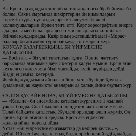
Ал Ерсін ақсақалды көпшілікке танытқан осы бір бейнежазба
болды. Сахна сыртында шәкірттеріне би қимылдарын
көрсетіп тұрған ұстаздың әрекеті әлеуметтік желі
қолданушыларын бірден тәнті етті. Қарт хореографтың өнерге
адалдығы мен балаларға деген жанашырлығы көпшілікті
бейжай қалдырмады. Қазір оның жетекшілігіндегі «Мирас»
балалар би ансамблі түрлі байқауда топ жарып жүр.
КӘУСАР БАЗАРБЕКҚЫЗЫ, БИ ҮЙІРМЕСІНЕ
ҚАТЫСУШЫ:
— Ерсін аға – біз үлгі тұтататын тұлға. Әрине, жаттығу
барысында ағайымыз дауыс көтеріп қалуы мүмкін. Ерсін ағай
кез келген конкурста бізді мақтайды, күліп жүріңдер дейді.
Біздің еңсемізді көтереді.
Желінің жұлдызына айналған биші ұстаз бүгінде Қоянды
ауылының ақ жаулықты аналарын да халық биіне баулып жүр.
ҒАЛИЯ ҚҰСАЙЫНОВА, БИ ҮЙІРМЕСІНЕ ҚАТЫСУШЫ:
— «Қазына» би ансамбліне қатысып жүргеніме 1 жылдай
уақыт болды. Сол 1 жылдың ішінде көп жетістікке жеттік.
Талай байқауға қатыстық. Жүлделі орындар алып жүрміз, Ол,
әрине, Ерсін ағайдың арқасы. Ерсін аға еңбектен
жалықпайды, қорықпайды.
Ұстаз: «Би үйірмесіне ер азаматтар да көбірек келсе…», —
дейді. Өйткені ауылда ұлттық бидің өрісін кеңейтуді қалайды.