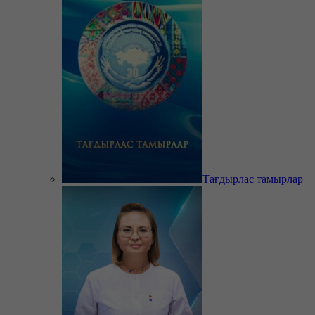
Тағдырлас тамырлар