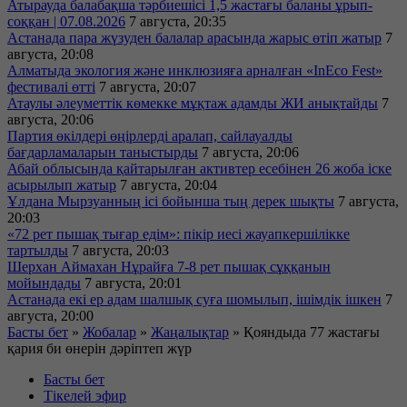
Атырауда балабақша тәрбиешісі 1,5 жастағы баланы ұрып-
соққан | 07.08.2026
7 августа, 20:35
Астанада пара жүзуден балалар арасында жарыс өтіп жатыр
7
августа, 20:08
Алматыда экология және инклюзияға арналған «InEco Fest»
фестивалі өтті
7 августа, 20:07
Атаулы әлеуметтік көмекке мұқтаж адамды ЖИ анықтайды
7
августа, 20:06
Партия өкілдері өңірлерді аралап, сайлауалды
бағдарламаларын таныстырды
7 августа, 20:06
Абай облысында қайтарылған активтер есебінен 26 жоба іске
асырылып жатыр
7 августа, 20:04
Ұлдана Мырзуанның ісі бойынша тың дерек шықты
7 августа,
20:03
«72 рет пышақ тығар едім»: пікір иесі жауапкершілікке
тартылды
7 августа, 20:03
Шерхан Аймахан Нұрайға 7-8 рет пышақ сұққанын
мойындады
7 августа, 20:01
Астанада екі ер адам шалшық суға шомылып, ішімдік ішкен
7
августа, 20:00
Басты бет
»
Жобалар
»
Жаңалықтар
»
Қояндыда 77 жастағы
қария би өнерін дәріптеп жүр
Басты бет
Тікелей эфир