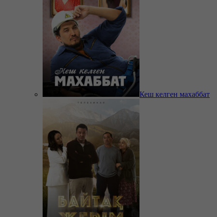
Кеш келген махаббат