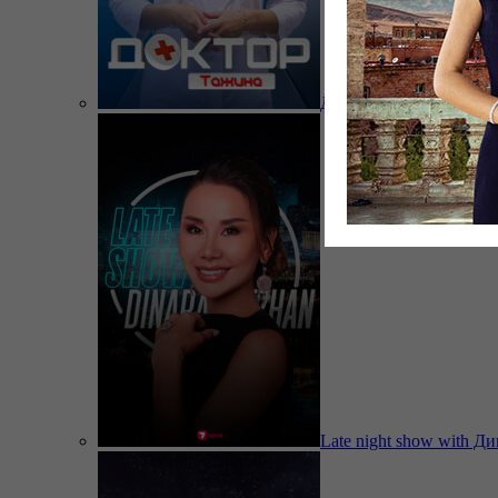
Доктор Тажина
Late night show with Д