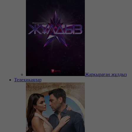
Жарқыраған жұлдыз
Телехикаялар