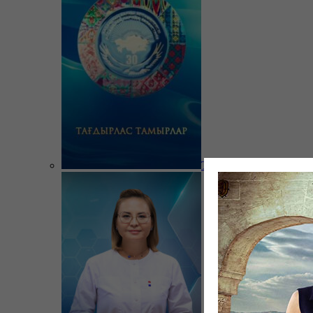
Тағдырлас тамырлар