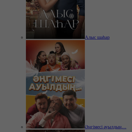
Алыс шаһар
Әңгімесі ауылдың…