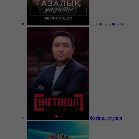
Тазалық уақыты
Жетінші студия