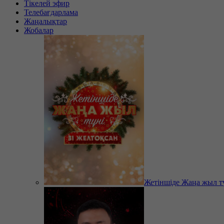
Тікелей эфир
Телебағдарлама
Жаңалықтар
Жобалар
Жетіншіде Жаңа жыл т