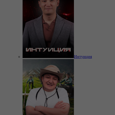
Интуиция