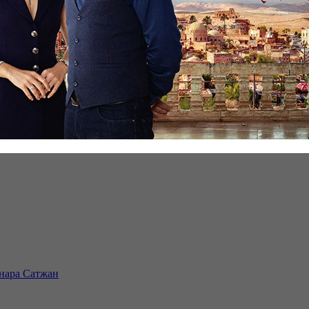
инара Сатжан