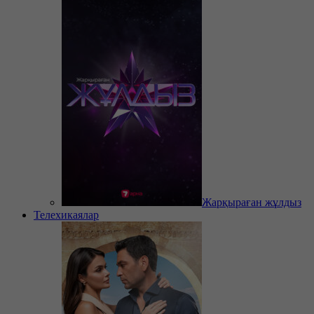
Жарқыраған жұлдыз
Телехикаялар