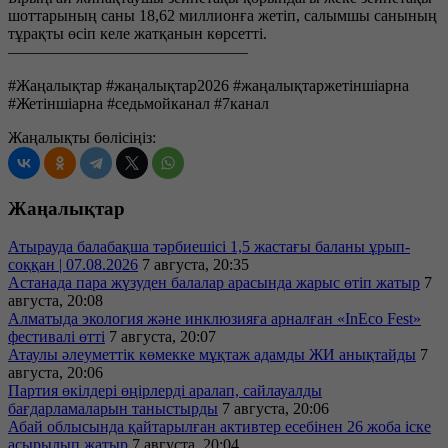
шоттарының саны 18,62 миллионға жетіп, салымшы санының
тұрақты өсіп келе жатқанын көрсетті.
———————————————
#Жаңалықтар #жаңалықтар2026 #жаңалықтаржетіншіарна
#Жетіншіарна #седьмойканал #7канал
Жаңалықты бөлісіңіз:
Жаңалықтар
Атырауда балабақша тәрбиешісі 1,5 жастағы баланы ұрып-
соққан | 07.08.2026
7 августа, 20:35
Астанада пара жүзуден балалар арасында жарыс өтіп жатыр
7
августа, 20:08
Алматыда экология және инклюзияға арналған «InEco Fest»
фестивалі өтті
7 августа, 20:07
Атаулы әлеуметтік көмекке мұқтаж адамды ЖИ анықтайды
7
августа, 20:06
Партия өкілдері өңірлерді аралап, сайлауалды
бағдарламаларын таныстырды
7 августа, 20:06
Абай облысында қайтарылған активтер есебінен 26 жоба іске
асырылып жатыр
7 августа, 20:04