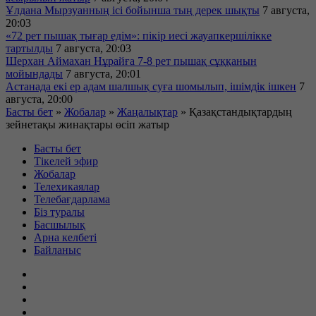
Ұлдана Мырзуанның ісі бойынша тың дерек шықты
7 августа,
20:03
«72 рет пышақ тығар едім»: пікір иесі жауапкершілікке
тартылды
7 августа, 20:03
Шерхан Аймахан Нұрайға 7-8 рет пышақ сұққанын
мойындады
7 августа, 20:01
Астанада екі ер адам шалшық суға шомылып, ішімдік ішкен
7
августа, 20:00
Басты бет
»
Жобалар
»
Жаңалықтар
»
Қазақстандықтардың
зейнетақы жинақтары өсіп жатыр
Басты бет
Тікелей эфир
Жобалар
Телехикаялар
Телебағдарлама
Біз туралы
Басшылық
Арна келбеті
Байланыс