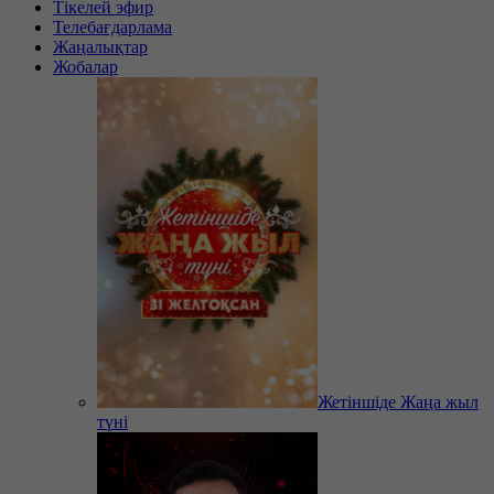
Тікелей эфир
Телебағдарлама
Жаңалықтар
Жобалар
Жетіншіде Жаңа жыл
түні