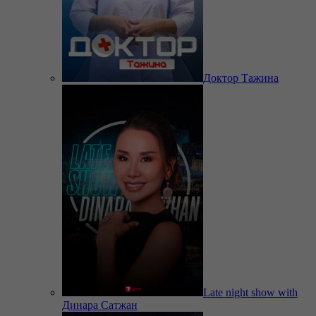
Доктор Тажина
Late night show with
Динара Сатжан