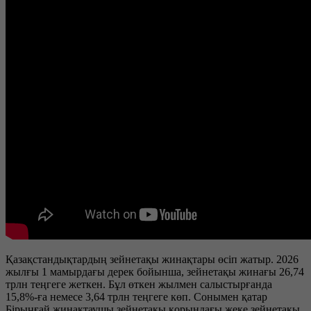
Қазақстандықтардың зейнетақы жинақтары өсіп жатыр. 2026
жылғы 1 мамырдағы дерек бойынша, зейнетақы жинағы 26,74
трлн теңгеге жеткен. Бұл өткен жылмен салыстырғанда
15,8%-ға немесе 3,64 трлн теңгеге көп. Сонымен қатар
Бірыңғай жинақтаушы зейнетақы қорындағы жеке зейнетақы