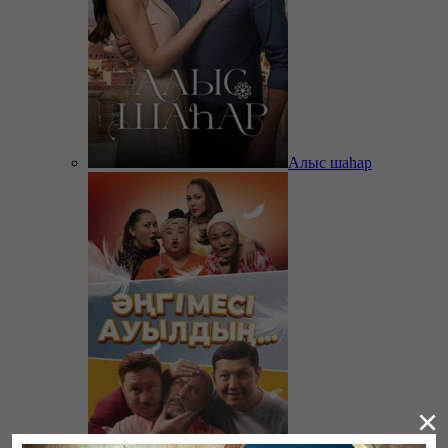
Алыс шаһар
×