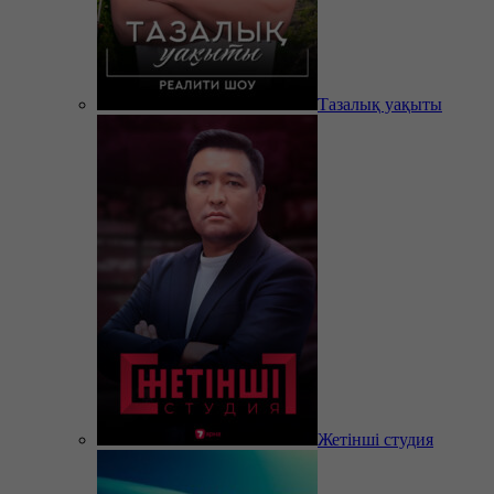
Тазалық уақыты
Жетінші студия