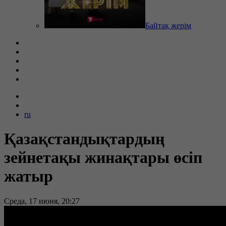
Байтақ жерім
ru
Қазақстандықтардың
зейнетақы жинақтары өсіп
жатыр
Среда, 17 июня, 20:27