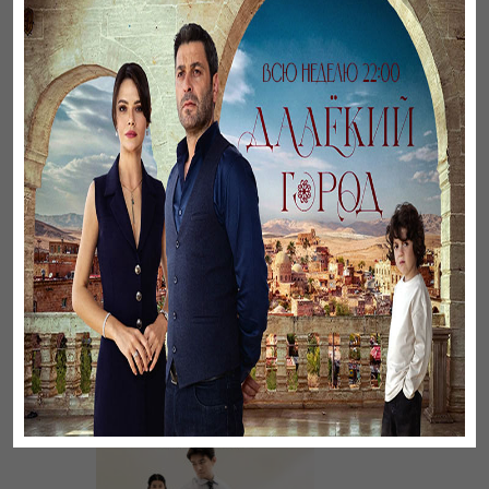
Әңгімесі ауылдың…
Үзілген жапырақтар