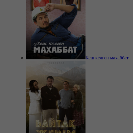
Кеш келген махаббат