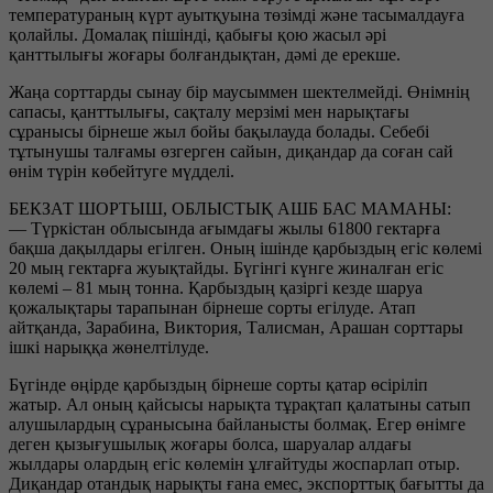
температураның күрт ауытқуына төзімді және тасымалдауға
қолайлы. Домалақ пішінді, қабығы қою жасыл әрі
қанттылығы жоғары болғандықтан, дәмі де ерекше.
Жаңа сорттарды сынау бір маусыммен шектелмейді. Өнімнің
сапасы, қанттылығы, сақталу мерзімі мен нарықтағы
сұранысы бірнеше жыл бойы бақылауда болады. Себебі
тұтынушы талғамы өзгерген сайын, диқандар да соған сай
өнім түрін көбейтуге мүдделі.
БЕКЗАТ ШОРТЫШ, ОБЛЫСТЫҚ АШБ БАС МАМАНЫ:
— Түркістан облысында ағымдағы жылы 61800 гектарға
бақша дақылдары егілген. Оның ішінде қарбыздың егіс көлемі
20 мың гектарға жуықтайды. Бүгінгі күнге жиналған егіс
көлемі – 81 мың тонна. Қарбыздың қазіргі кезде шаруа
қожалықтары тарапынан бірнеше сорты егілуде. Атап
айтқанда, Зарабина, Виктория, Талисман, Арашан сорттары
ішкі нарыққа жөнелтілуде.
Бүгінде өңірде қарбыздың бірнеше сорты қатар өсіріліп
жатыр. Ал оның қайсысы нарықта тұрақтап қалатыны сатып
алушылардың сұранысына байланысты болмақ. Егер өнімге
деген қызығушылық жоғары болса, шаруалар алдағы
жылдары олардың егіс көлемін ұлғайтуды жоспарлап отыр.
Диқандар отандық нарықты ғана емес, экспорттық бағытты да