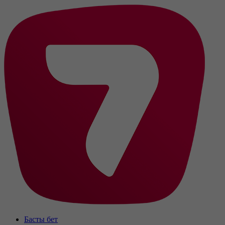
Басты бет