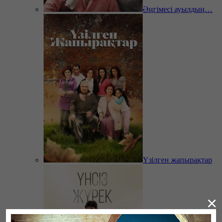
Әңгімесі ауылдың…
Үзілген жапырақтар
×