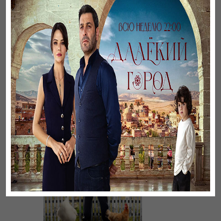
Үнсіз жүрек