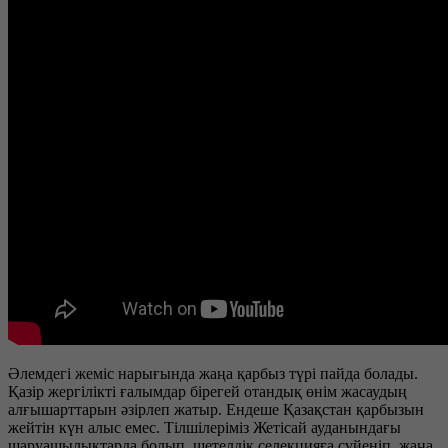
Әлемдегі жеміс нарығында жаңа қарбыз түрі пайда болады.
Қазір жергілікті ғалымдар бірегей отандық өнім жасаудың
алғышарттарын әзірлеп жатыр. Ендеше Қазақстан қарбызын
жейтін күн алыс емес. Тілшілеріміз Жетісай ауданындағы
шаруашылықтарда болып, шетелдік селекцияға сүйеніп, жаңа