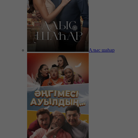
Алыс шаһар