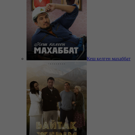
Кеш келген махаббат