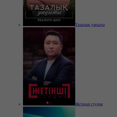
Тазалық уақыты
Жетінші студия