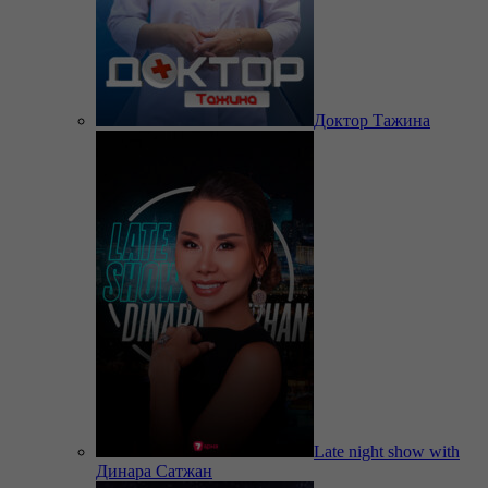
Доктор Тажина
Late night show with
Динара Сатжан