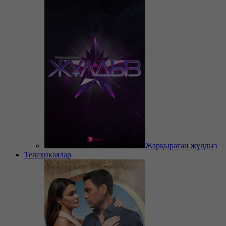
Жарқыраған жұлдыз
Телехикаялар