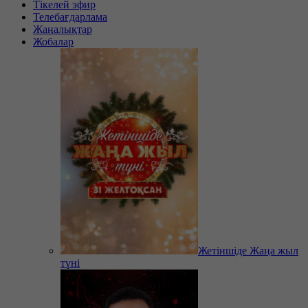
Тікелей эфир
Телебағдарлама
Жаңалықтар
Жобалар
Жетіншіде Жаңа жыл
түні