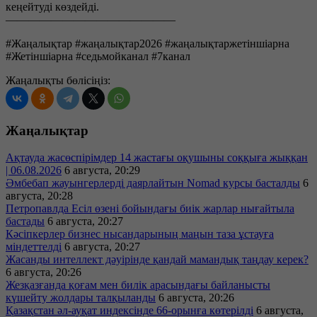
кеңейтуді көздейді.
———————————————
#Жаңалықтар #жаңалықтар2026 #жаңалықтаржетіншіарна
#Жетіншіарна #седьмойканал #7канал
Жаңалықты бөлісіңіз:
Жаңалықтар
Ақтауда жасөспірімдер 14 жастағы оқушыны соққыға жыққан
| 06.08.2026
6 августа, 20:29
Әмбебап жауынгерлерді даярлайтын Nomad курсы басталды
6
августа, 20:28
Петропавлда Есіл өзені бойындағы биік жарлар нығайтыла
бастады
6 августа, 20:27
Кәсіпкерлер бизнес нысандарының маңын таза ұстауға
міндеттелді
6 августа, 20:27
Жасанды интеллект дәуірінде қандай мамандық таңдау керек?
6 августа, 20:26
Жезқазғанда қоғам мен билік арасындағы байланысты
күшейту жолдары талқыланды
6 августа, 20:26
Қазақстан әл-ауқат индексінде 66-орынға көтерілді
6 августа,