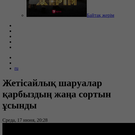
Байтақ жерім
ru
Жетісайлық шаруалар
қарбыздың жаңа сортын
ұсынды
Среда, 17 июня, 20:28