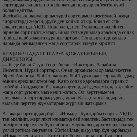
сорттарды сынақтан өткізіп жатқан қыруар еңбектің куәсі
болып қайтты.
Жетісайлық шаруалар дәстүрлі сорттармен шектелмей, жаңа
гибридтерді жерсіндіруге ден қойып отыр. Биыл егістік
алқаптарында АҚШ, Нидерланд пен Түркиядан әкелінген
бірнеше сорт пісіп жатыр. Биыл тұтынушылар арасында сопақ
пішінді қарбыздарға сұраныс артқан. Сондықтан диқандар
нарыққа бейімделген жаңа сорттарды іздеуге кірісіпті.
БЕРДИЯР ПАДАШ, ШАРУА ҚОЖАЛЫҒЫНЫҢ
ДИРЕКТОРЫ:
— Бізде биыл 7 түрлі сорт болды: Виктория, Зарабина,
Инсепшн, Нұрай сорттары. Оның әрқайсысы әр мемлекеттен,
біреуі Америка, бірі Голландия, бірі Түркиядан. Әр қарбыздың
өзіндік ерекшеліктері бар. Қазір сопақ қарбыздарға сұраныс
көбейді. Сондықтан біз жаңа сорттарды іздеудеміз, қазақ еліне
жаңа сорт ұсынғымыз келіп жатыр. Әлі зерттелмеген,
ашылмаған сорттардың ұрықтарын Қазақстанға алдырып,
ғылыми-зерттеу жұмыстарын жүргізіп жатырмыз.
Ал жаңа сорттардың бірі – «Номад». Бұл қарбыз сорты АҚШ-
тан әкелініп, жергілікті климатқа бейімделген. Бастапқыда тек
нөмірмен тіркелген бұл гибрид америкалық архивтерде сынақ
үлгісі ретінде сақталған. Жетісайлық шаруалар бұл қарбызды
«Номад» деп атапты. Ерте өнім беруге арналған бұл сорт