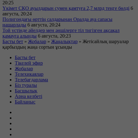
20:25
Үкімет СҚО ауылдарын сумен қамтуға 2,7 млрд теңге бөлді
6
августа, 20:24
Полигондағы өрттің салдарынан Оралда ауа сапасы
нашарлады
6 августа, 20:24
Той үстінде әйелдер мен әншілерге тіл тигізген ақсақал
қамауға алынды
6 августа, 20:23
Басты бет
»
Жобалар
»
Жаңалықтар
»
Жетісайлық шаруалар
қарбыздың жаңа сортын ұсынды
Басты бет
Тікелей эфир
Жобалар
Телехикаялар
Телебағдарлама
Біз туралы
Басшылық
Арна келбеті
Байланыс