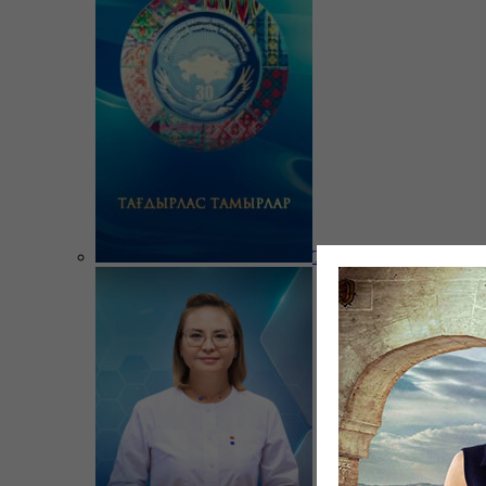
Тағдырлас тамырлар