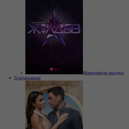
Жарқыраған жұлдыз
Телехикаялар