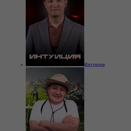
Интуиция