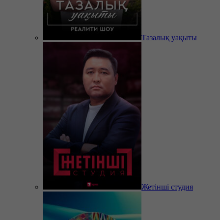
Тазалық уақыты
Жетінші студия