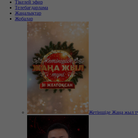
Тікелей эфир
Телебағдарлама
Жаңалықтар
Жобалар
Жетіншіде Жаңа жыл т