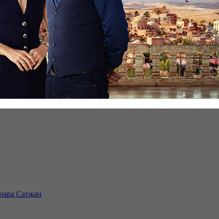
инара Сатжан