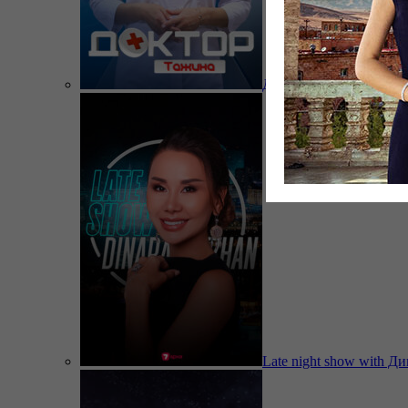
Доктор Тажина
Late night show with Д