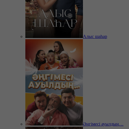
Алыс шаһар
Әңгімесі ауылдың…