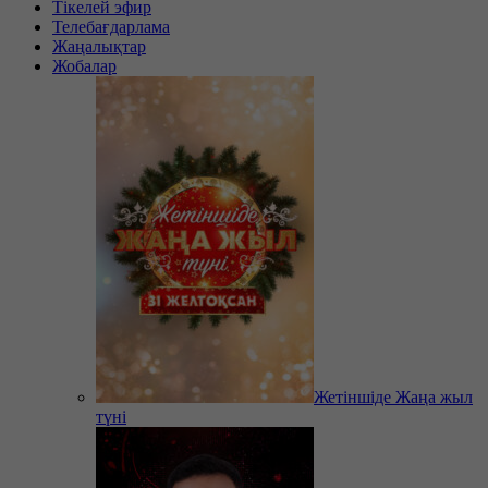
Тікелей эфир
Телебағдарлама
Жаңалықтар
Жобалар
Жетіншіде Жаңа жыл
түні