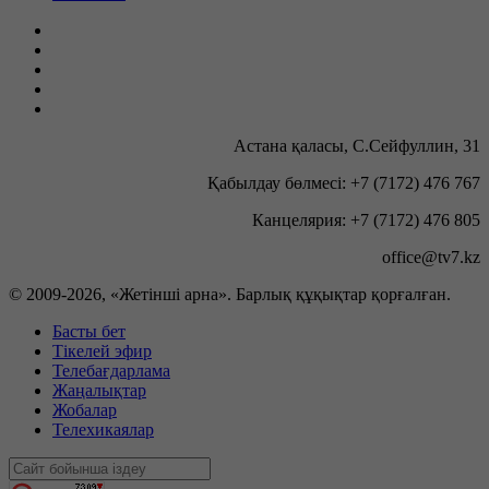
Астана қаласы, С.Сейфуллин, 31
Қабылдау бөлмесі: +7 (7172) 476 767
Канцелярия: +7 (7172) 476 805
office@tv7.kz
© 2009-
2026, «Жетінші арна». Барлық құқықтар қорғалған.
Басты бет
Тікелей эфир
Телебағдарлама
Жаңалықтар
Жобалар
Телехикаялар