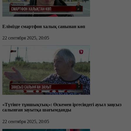
Елімізде смартфон халық санынан көп
22 сентября 2025, 20:05
«Түтінге тұншықтық»: Өскемен іргесіндегі ауыл заңсыз
салынған зауытқа шағымданды
22 сентября 2025, 20:05