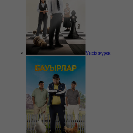
Үнсіз жүрек