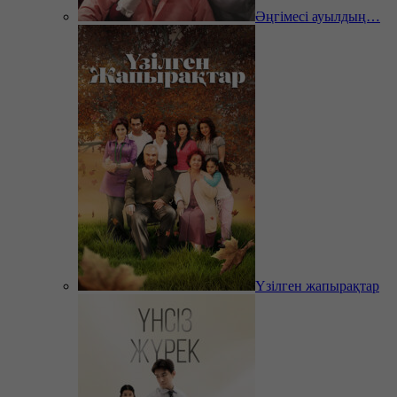
Әңгімесі ауылдың…
Үзілген жапырақтар