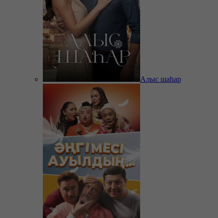
Алыс шаһар