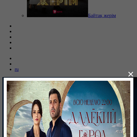
Байтақ жерім
ru
×