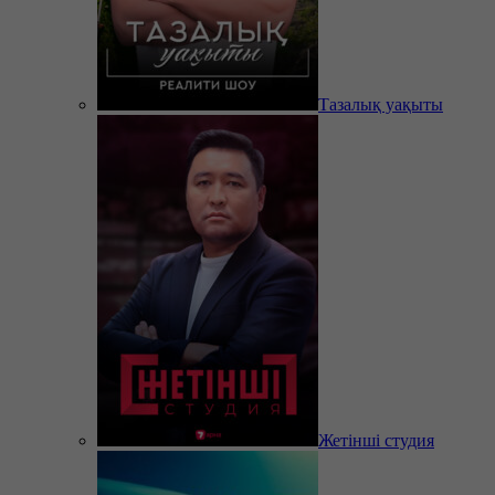
Тазалық уақыты
Жетінші студия