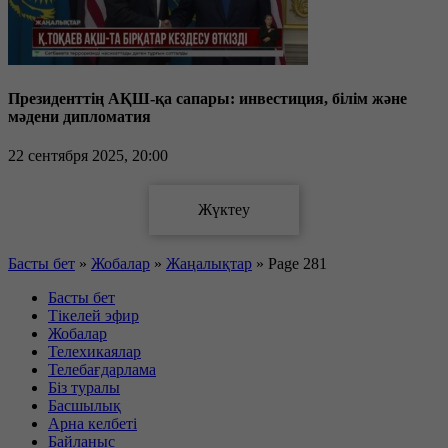
Президенттің АҚШ-қа сапары: инвестиция, білім және
мәдени дипломатия
22 сентября 2025, 20:00
Басты бет
»
Жобалар
»
Жаңалықтар
»
Page 281
Басты бет
Тікелей эфир
Жобалар
Телехикаялар
Телебағдарлама
Біз туралы
Басшылық
Арна келбеті
Байланыс