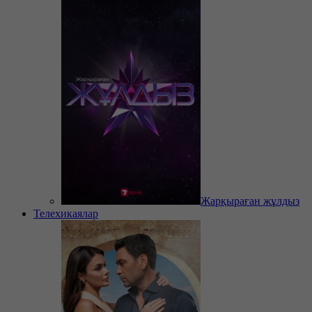
Жарқыраған жұлдыз
Телехикаялар