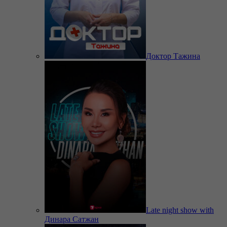
Доктор Тажина
Late night show with
Динара Сатжан