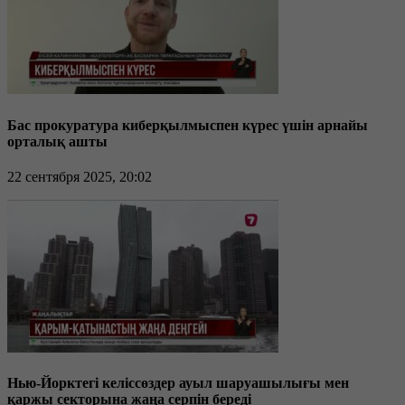
Бас прокуратура киберқылмыспен күрес үшін арнайы
орталық ашты
22 сентября 2025, 20:02
Нью-Йорктегі келіссөздер ауыл шаруашылығы мен
қаржы секторына жаңа серпін береді