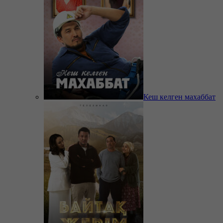
Кеш келген махаббат