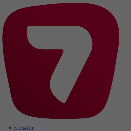
Басты бет