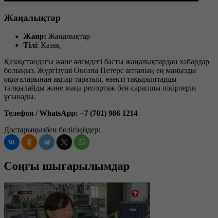
Жаңалықтар
Жанр:
Жаңалықтар
Тілі
: Қазақ
Қазақстандағы және әлемдегі басты жаңалықтардан хабардар
болыңыз. Жүргізуші Оксана Петерс аптаның ең маңызды
оқиғаларынан ақпар таратып, өзекті тақырыптарды
талқылайды және жаңа репортаж бен сарапшы пікірлерін
ұсынады.
Телефон / WhatsApp: +7 (701) 986 1214
Достарыңызбен бөлісіңіздер:
Соңғы шығарылымдар