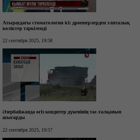
Атыраудағы стоматология ісі: дропперлерден элиталық
көліктер тәркіленді
22 сентября 2025, 19:58
Әзербайжанда өгіз кондитер дүкенінің тас-талқанын
шығарды
22 сентября 2025, 19:57