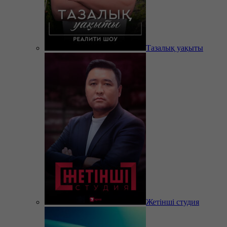
Тазалық уақыты
Жетінші студия