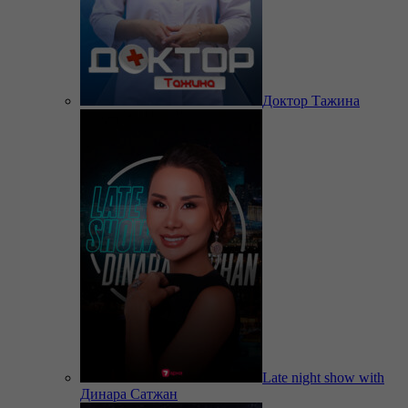
Доктор Тажина
Late night show with
Динара Сатжан