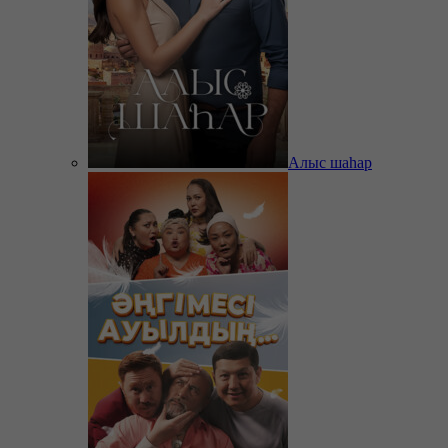
Алыс шаһар