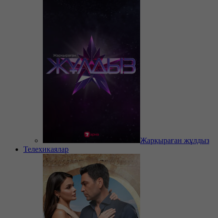
Жарқыраған жұлдыз
Телехикаялар