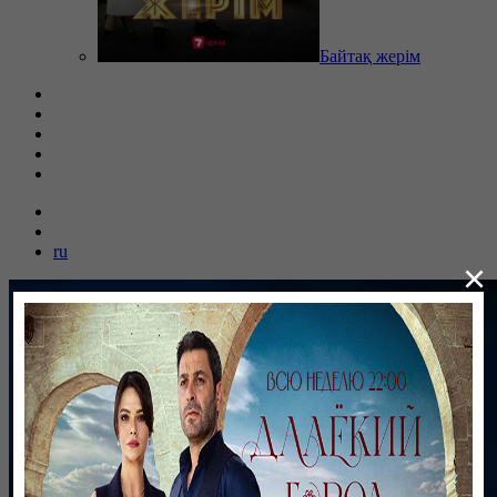
Байтақ жерім
ru
×