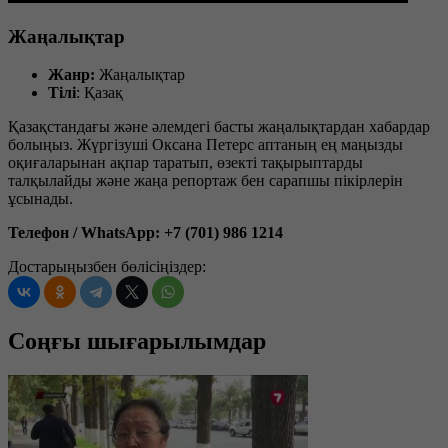
Жаңалықтар
Жанр:
Жаңалықтар
Тілі
: Қазақ
Қазақстандағы және әлемдегі басты жаңалықтардан хабардар
болыңыз. Жүргізуші Оксана Петерс аптаның ең маңызды
оқиғаларынан ақпар таратып, өзекті тақырыптарды
талқылайды және жаңа репортаж бен сарапшы пікірлерін
ұсынады.
Телефон / WhatsApp: +7 (701) 986 1214
Достарыңызбен бөлісіңіздер:
Соңғы шығарылымдар