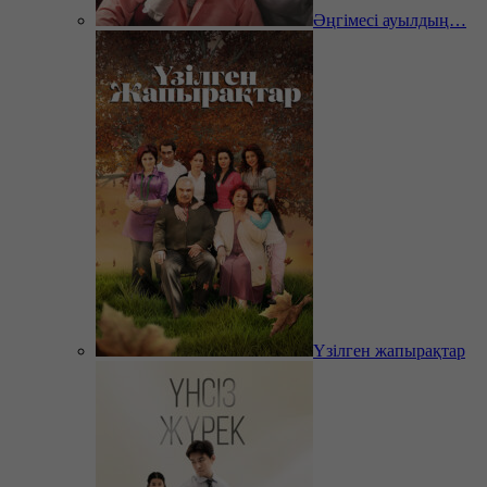
Әңгімесі ауылдың…
Үзілген жапырақтар