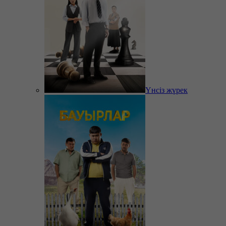
Үнсіз жүрек