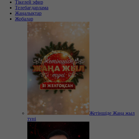
Тікелей эфир
Телебағдарлама
Жаңалықтар
Жобалар
Жетіншіде Жаңа жыл
түні