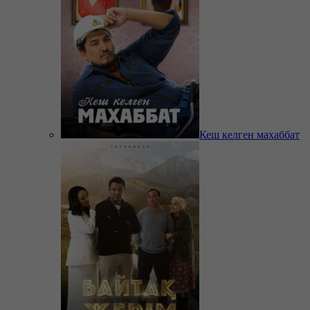
Кеш келген махаббат