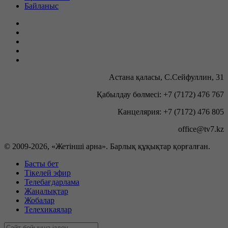
Байланыс
Астана қаласы, С.Сейфуллин, 31
Қабылдау бөлмесі: +7 (7172) 476 767
Канцелярия: +7 (7172) 476 805
office@tv7.kz
© 2009-
2026, «Жетінші арна». Барлық құқықтар қорғалған.
Басты бет
Тікелей эфир
Телебағдарлама
Жаңалықтар
Жобалар
Телехикаялар