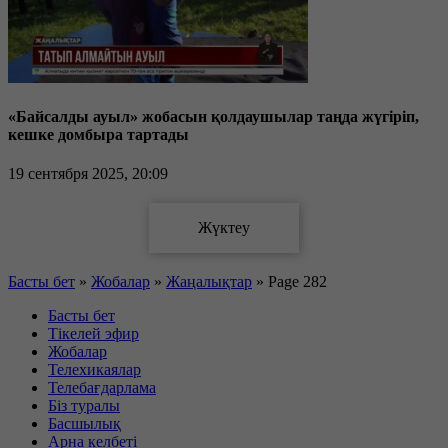
«Байсалды ауыл» жобасын қолдаушылар таңда жүгіріп,
кешке домбыра тартады
19 сентября 2025, 20:09
Басты бет
»
Жобалар
»
Жаңалықтар
»
Page 282
Басты бет
Тікелей эфир
Жобалар
Телехикаялар
Телебағдарлама
Біз туралы
Басшылық
Арна келбеті