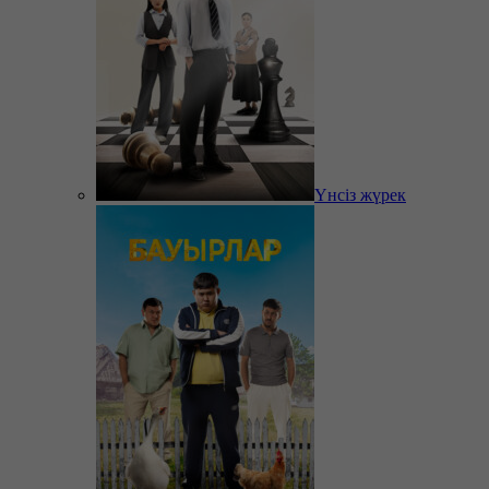
Үнсіз жүрек