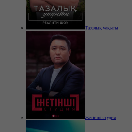
Тазалық уақыты
Жетінші студия