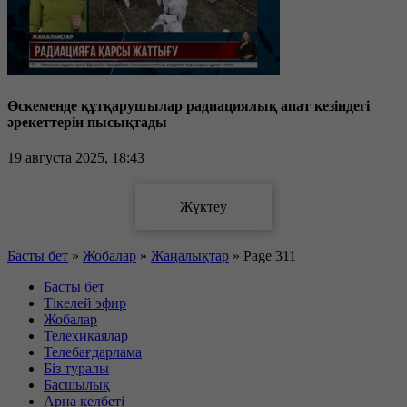
Өскеменде құтқарушылар радиациялық апат кезіндегі
әрекеттерін пысықтады
19 августа 2025, 18:43
Басты бет
»
Жобалар
»
Жаңалықтар
»
Page 311
Басты бет
Тікелей эфир
Жобалар
Телехикаялар
Телебағдарлама
Біз туралы
Басшылық
Арна келбеті