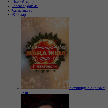
Тікелей эфир
Телебағдарлама
Жаңалықтар
Жобалар
Жетіншіде Жаңа жыл
түні