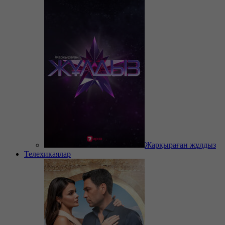
Жарқыраған жұлдыз
Телехикаялар