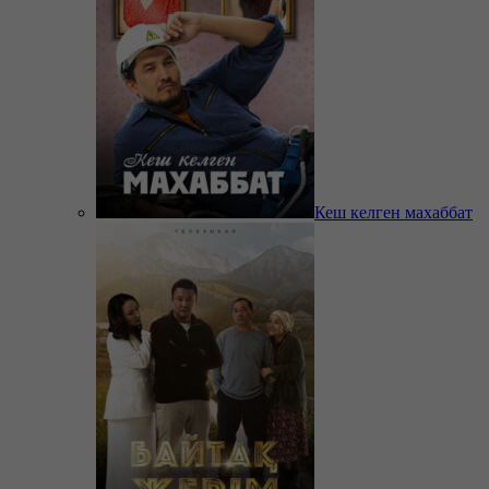
Кеш келген махаббат