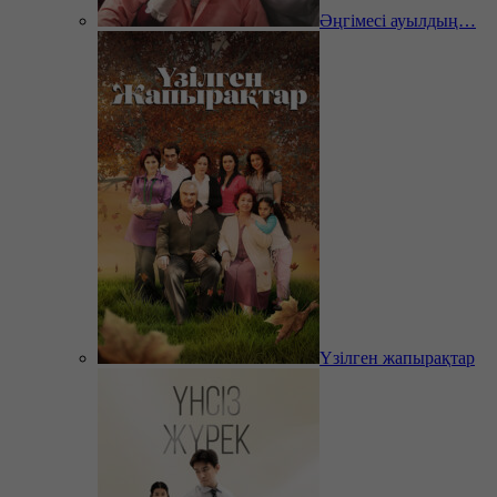
Әңгімесі ауылдың…
Үзілген жапырақтар