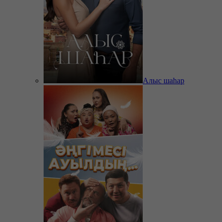
Алыс шаһар