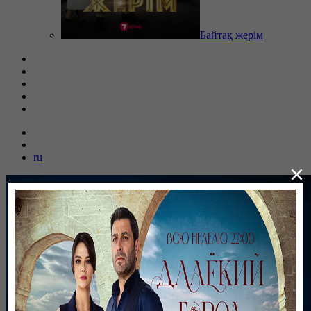
Байтақ жерім
ru
×