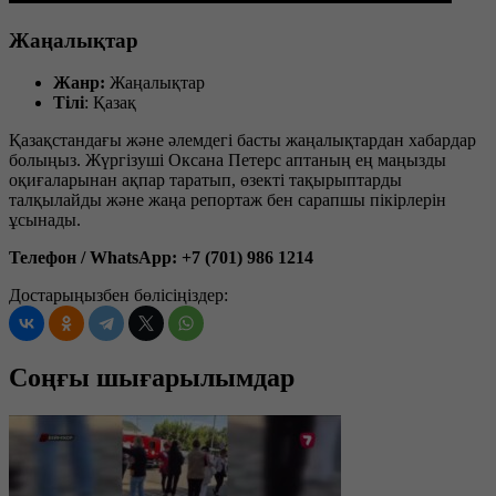
Жаңалықтар
Жанр:
Жаңалықтар
Тілі
: Қазақ
Қазақстандағы және әлемдегі басты жаңалықтардан хабардар
болыңыз. Жүргізуші Оксана Петерс аптаның ең маңызды
оқиғаларынан ақпар таратып, өзекті тақырыптарды
талқылайды және жаңа репортаж бен сарапшы пікірлерін
ұсынады.
Телефон / WhatsApp: +7 (701) 986 1214
Достарыңызбен бөлісіңіздер:
Соңғы шығарылымдар