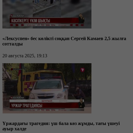
«Лексуспен» бес көлікті соққан Сергей Камаев 2,5 жылға
сотталды
20 августа 2025, 19:13
Үржардағы трагедия: үш бала көз жұмды, тағы үшеуі
ауыр халде