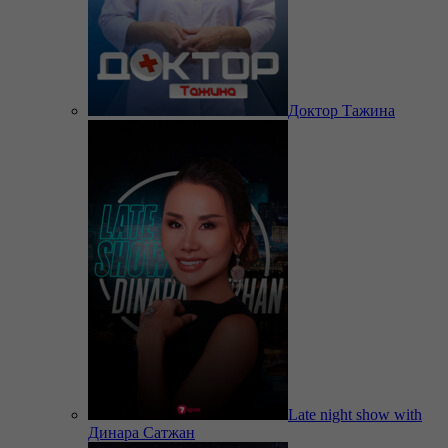
Доктор Тажина
Late night show with
Динара Сатжан