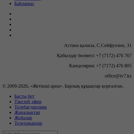
Байланыс
Астана қаласы, С.Сейфуллин, 31
Қабылдау бөлмесі: +7 (7172) 476 767
Канцелярия: +7 (7172) 476 805
office@tv7.kz
© 2009-
2026, «Жетінші арна». Барлық құқықтар қорғалған.
Басты бет
Тікелей эфир
Телебағдарлама
Жаңалықтар
Жобалар
Телехикаялар