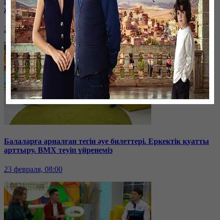
Мистер Бинге пародия! Нумерологтарға кімдер көп
жүгінеді? Көктемгі депрессиямен күрес.
24 февраля, 08:00
Балаларға арналған тегін әуе билеттері. Еркектік қуатты
арттыру. BMX теуіп үйренеміз
23 февраля, 08:00