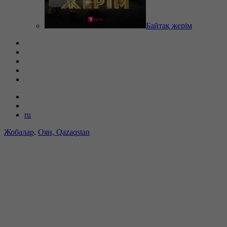
Байтақ жерім
ru
Жобалар
.
Оян, Qazaqstan