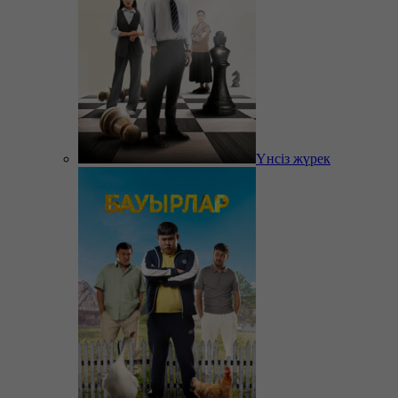
Үнсіз жүрек