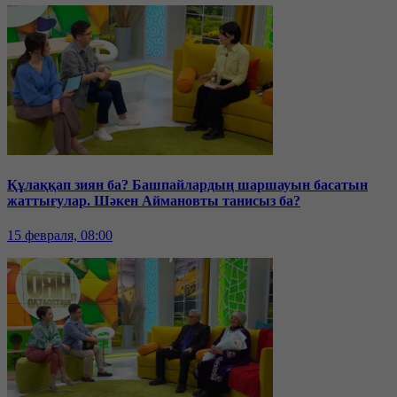
Құлаққап зиян ба? Башпайлардың шаршауын басатын
жаттығулар. Шәкен Аймановты танисыз ба?
15 февраля, 08:00