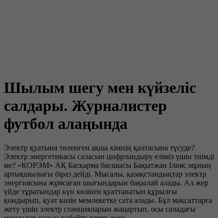
Шылым шегу мен күйзеліс
салдары. Журналистер
футбол алаңында
Электр қуатына төленген ақша кімнің қалтасына түсуде?
Электр энергетикасы саласын цифрландыру еліміз үшін тиімді
ме? «КОРЭМ» АҚ Басқарма басшысы Бақытжан Ілияс мұның
артықшылығы біраз дейді. Мысалы, қазақстандықтар электр
энергиясына жұмсаған шығындарын бақылай алады. Ал жер
үйде тұратындар күн көзінен қуаттанатын құрылғы
қондырып, қуат көзін мемлекетке сата алады. Бұл мақсаттарға
жету үшін электр станцияларын жаңартып, осы саладағы
мамандар санын көбейту керек екен.