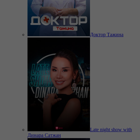
Доктор Тажина
Late night show with
Динара Сатжан