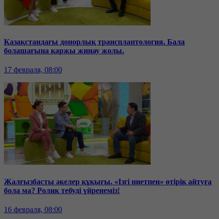
Қазақстандағы донорлық трансплантология. Бала
болашағына қаржы жинау жолы.
17 февраля, 08:00
Жалғызбасты әкелер құқығы. «Ізгі ниетпен» өтірік айтуға
бола ма? Ролик тебуді үйренеміз!
16 февраля, 08:00