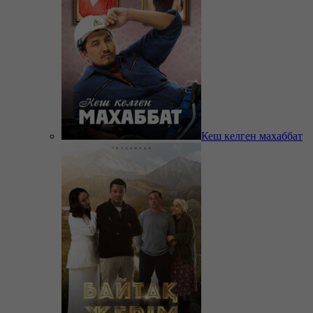
Кеш келген махаббат