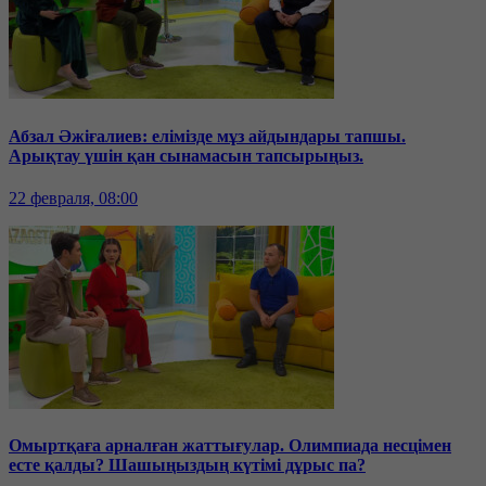
Абзал Әжіғалиев: елімізде мұз айдындары тапшы.
Арықтау үшін қан сынамасын тапсырыңыз.
22 февраля, 08:00
Омыртқаға арналған жаттығулар. Олимпиада несцімен
есте қалды? Шашыңыздың күтімі дұрыс па?