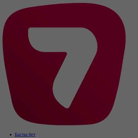
Басты бет