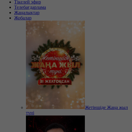
Тікелей эфир
Телебағдарлама
Жаңалықтар
Жобалар
Жетіншіде Жаңа жыл
түні