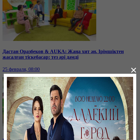
Дастан Оразбеков & AUKA: Жаңа хит ән. Ірімшіктен
жасалған тіскебасар: тез әрі дәмді
×
25 февраля, 08:00