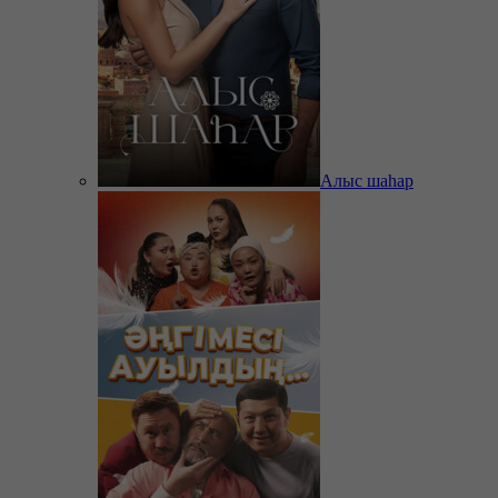
Алыс шаһар