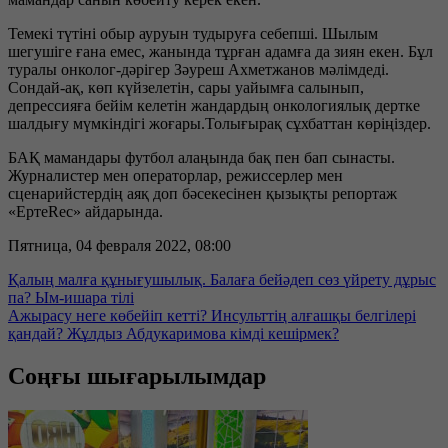
Темекі түтіні обыр ауруын тудыруға себепші. Шылым
шегушіге ғана емес, жанында тұрған адамға да зиян екен. Бұл
туралы онколог-дәрігер Зәуреш Ахметжанов мәлімдеді.
Сондай-ақ, көп күйзелетін, сары уайымға салынып,
депрессияға бейім келетін жандардың онкологиялық дертке
шалдығу мүмкіндігі жоғары.Толығырақ сұхбаттан көріңіздер.
БАҚ мамандары футбол алаңында бақ пен бап сынасты.
Журналистер мен операторлар, режиссерлер мен
сценарийстердің аяқ доп бәсекесінен қызықты репортаж
«ЕртеRec» айдарында.
Пятница, 04 февраля 2022, 08:00
Қалың малға құнығушылық. Балаға бейәдеп сөз үйрету дұрыс
па? Ым-ишара тілі
Ажырасу неге көбейіп кетті? Инсульттің алғашқы белгілері
қандай? Жұлдыз Абдукаримова кімді кешірмек?
Соңғы шығарылымдар