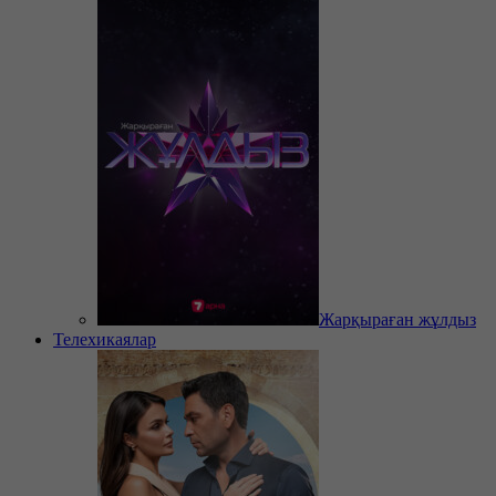
Жарқыраған жұлдыз
Телехикаялар