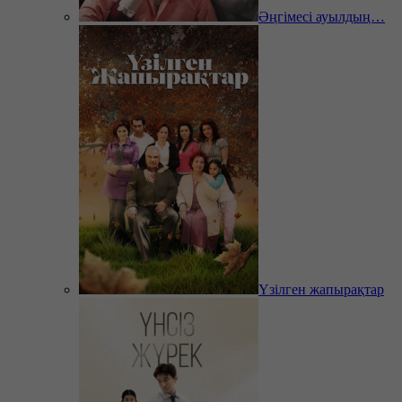
Әңгімесі ауылдың…
Үзілген жапырақтар