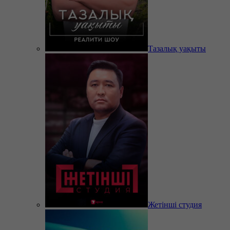
Тазалық уақыты
Жетінші студия