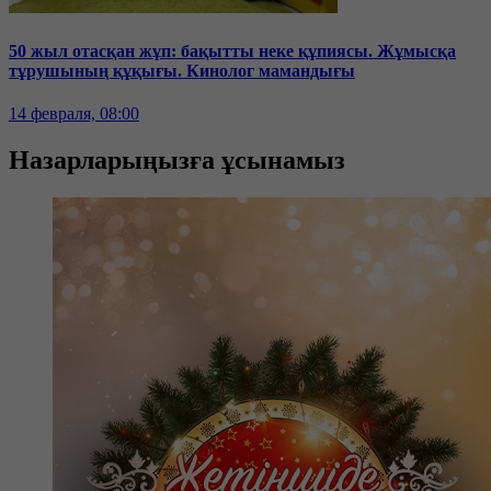
50 жыл отасқан жұп: бақытты неке құпиясы. Жұмысқа
тұрушының құқығы. Кинолог мамандығы
14 февраля, 08:00
Назарларыңызға ұсынамыз