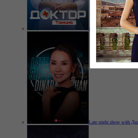
Доктор Тажина
Late night show with Д