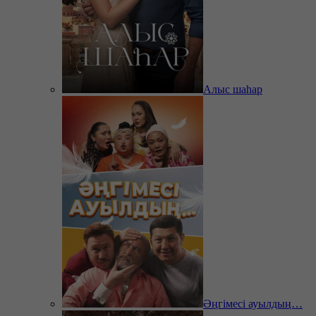
Алыс шаһар
Әңгімесі ауылдың…