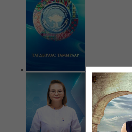
Тағдырлас тамырлар