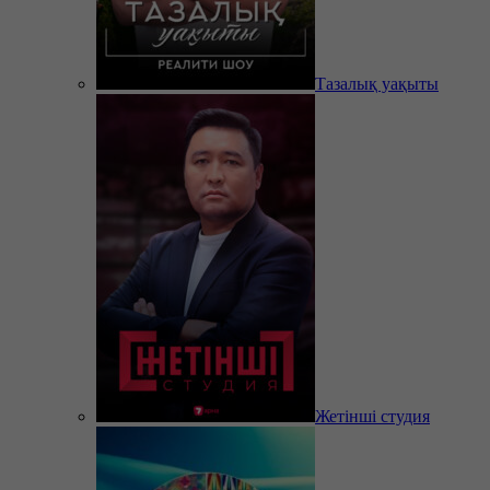
Тазалық уақыты
Жетінші студия