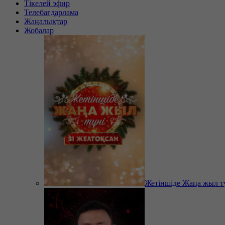
Тікелей эфир
Телебағдарлама
Жаңалықтар
Жобалар
Жетіншіде Жаңа жыл т