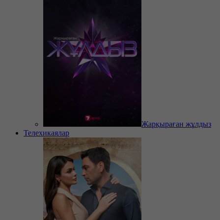
Жарқыраған жұлдыз
Телехикаялар