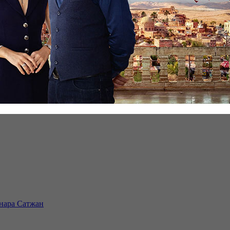
инара Сатжан