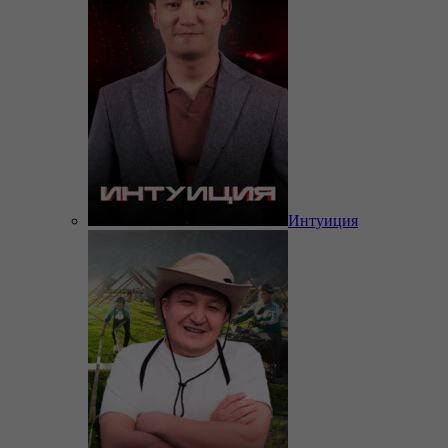
Интуиция