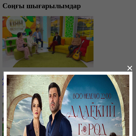
Соңғы шығарылымдар
×
Дастан Оразбеков & AUKA: Жаңа хит ән. Ірімшіктен
жасалған тіскебасар: тез әрі дәмді
25 февраля, 08:00