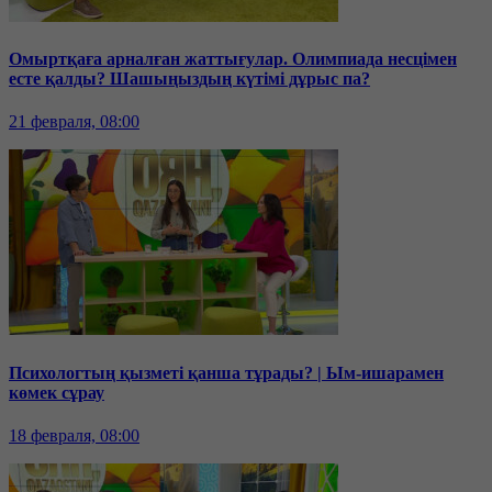
Омыртқаға арналған жаттығулар. Олимпиада несцімен
есте қалды? Шашыңыздың күтімі дұрыс па?
21 февраля, 08:00
Психологтың қызметі қанша тұрады? | Ым-ишарамен
көмек сұрау
18 февраля, 08:00