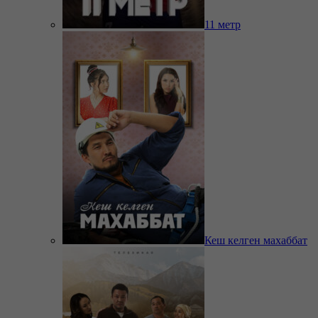
11 метр
Кеш келген махаббат