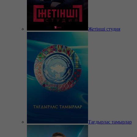
Жетінші студия
Тағдырлас тамырлар