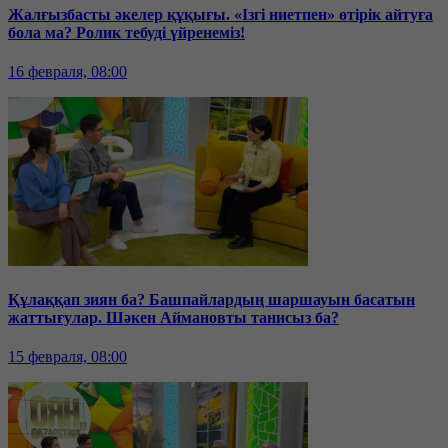
Жалғызбасты әкелер құқығы. «Ізгі ниетпен» өтірік айтуға
бола ма? Ролик тебуді үйренеміз!
16 февраля, 08:00
Құлаққап зиян ба? Башпайлардың шаршауын басатын
жаттығулар. Шәкен Аймановты танисыз ба?
15 февраля, 08:00