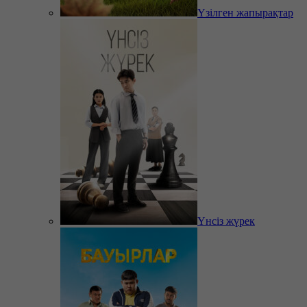
Үзілген жапырақтар
Үнсіз жүрек