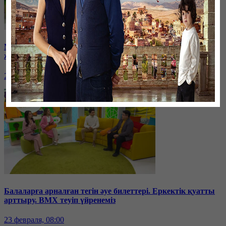
Мистер Бинге пародия! Нумерологтарға кімдер көп
жүгінеді? Көктемгі депрессиямен күрес.
24 февраля, 08:00
Балаларға арналған тегін әуе билеттері. Еркектік қуатты
арттыру. BMX теуіп үйренеміз
23 февраля, 08:00