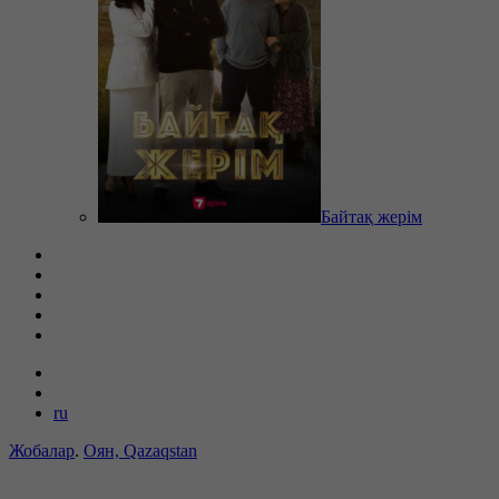
Байтақ жерім
ru
Жобалар
.
Оян, Qazaqstan