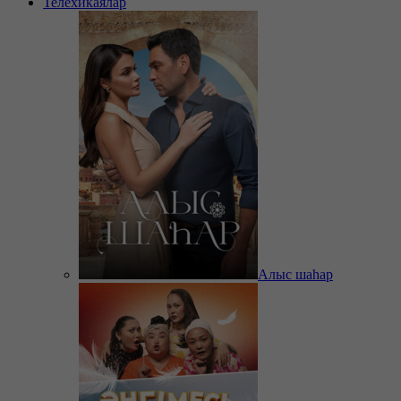
Телехикаялар
Алыс шаһар