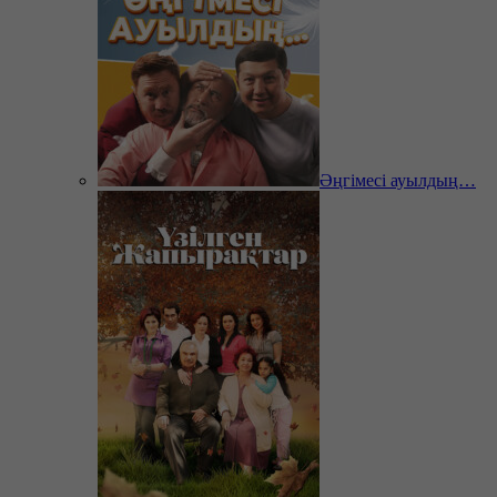
Әңгімесі ауылдың…