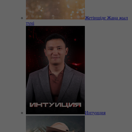
Жетіншіде Жаңа жыл
түні
Интуиция