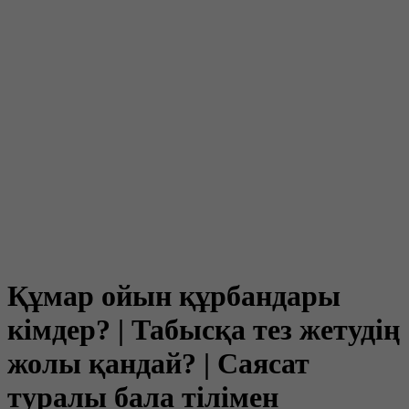
Құмар ойын құрбандары
кімдер? | Табысқа тез жетудің
жолы қандай? | Саясат
туралы бала тілімен