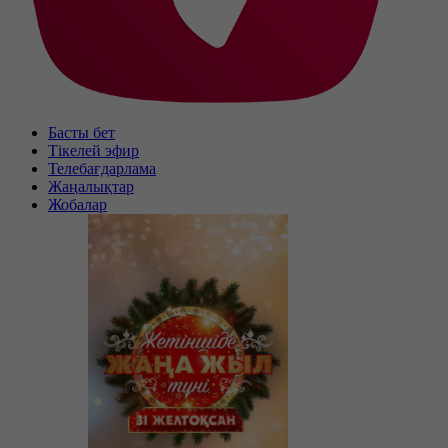
Басты бет
Тікелей эфир
Телебағдарлама
Жаңалықтар
Жобалар