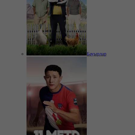
Бауырлар