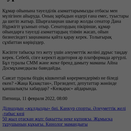
Құмар ойынына тәуелділік азаматтарымызды отбасы мен
мүлігінен айыруда. Оның зарбадын өздері ғана емес, туыстары
да шегіп жатыр. Шырғалаңнан шығар жолды сенатор Дана
Нұржігіт ұсынып отыр. Сенатордың пікірінше, құмар
ойындарға тәуелді азаматтардың тізімін жасап, ойын
бизнесіндегі заңнаманы қайта қарау керек. Толығырақ
сұхбаттан көріңіздер.
Кәсіпте табысқа тез жету үшін әлеуметтік желіні дұрыс таңдау
керек. Себебі, сізге керекті аудитория әр платформада әртүрлі.
Бұл туралы СММ және жеке бренд дамыту маманы Айна
Досмұхамедқызы баяндайды.
Саясат туралы біздің кішкентай көрермендеріміз не біледі
екен? «Жаңа Қазақстан», Президент, депутаттар жөнінде
қаншалықты хабардар? «Көзқарас» айдарында.
Пятница, 11 февраля 2022, 08:00
Ділназдың «жұлдызды» биі. Канкур спорты. Әлеуметтік желі
-табыс көзі
50 жыл отасқан жұп: бақытты неке құпиясы. Жұмысқа
тұрушының құқығы. Кинолог мамандығы