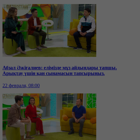
Абзал Әжіғалиев: елімізде мұз айдындары тапшы.
Арықтау үшін қан сынамасын тапсырыңыз.
22 февраля, 08:00