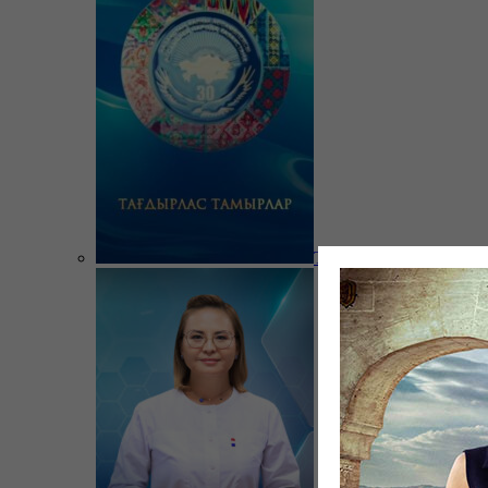
Тағдырлас тамырлар