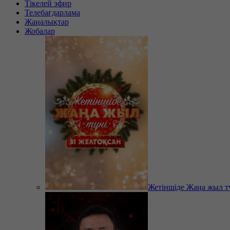
Тікелей эфир
Телебағдарлама
Жаңалықтар
Жобалар
Жетіншіде Жаңа жыл т