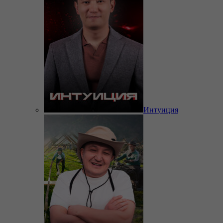
Интуиция