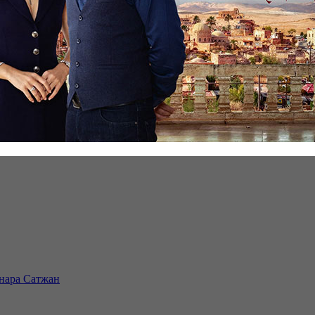
инара Сатжан