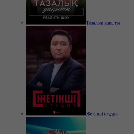
Тазалық уақыты
Жетінші студия