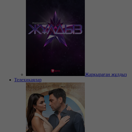
Жарқыраған жұлдыз
Телехикаялар