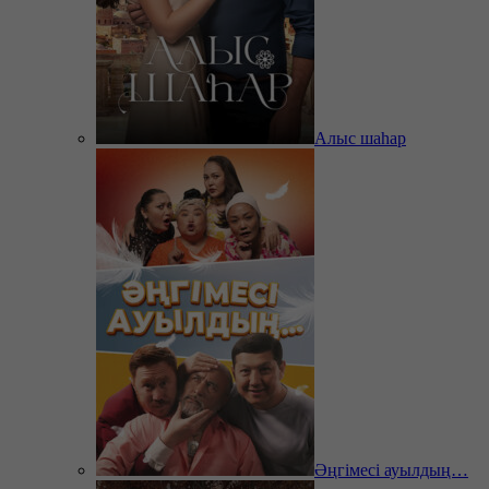
Алыс шаһар
Әңгімесі ауылдың…