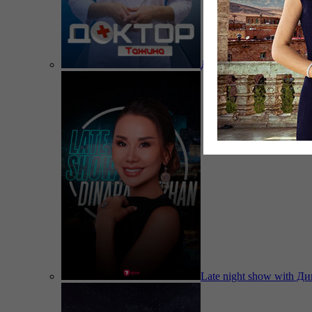
Доктор Тажина
Late night show with Д