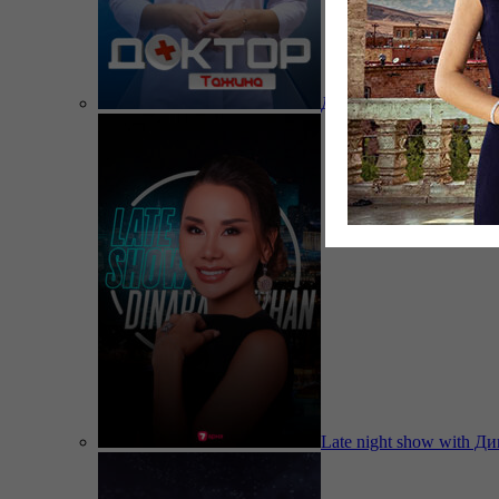
Доктор Тажина
Late night show with Д