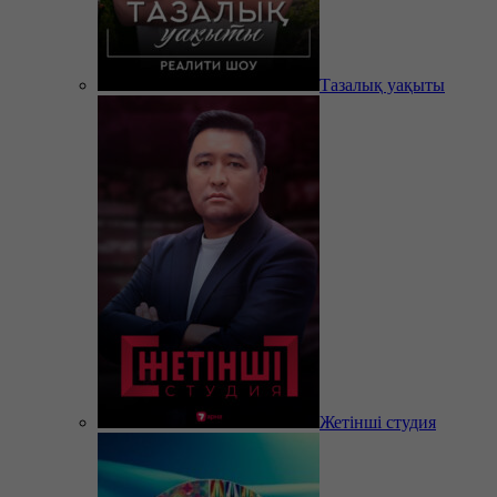
Тазалық уақыты
Жетінші студия