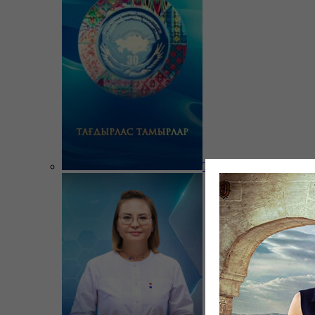
Тағдырлас тамырлар