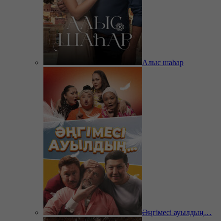
Алыс шаһар
Әңгімесі ауылдың…