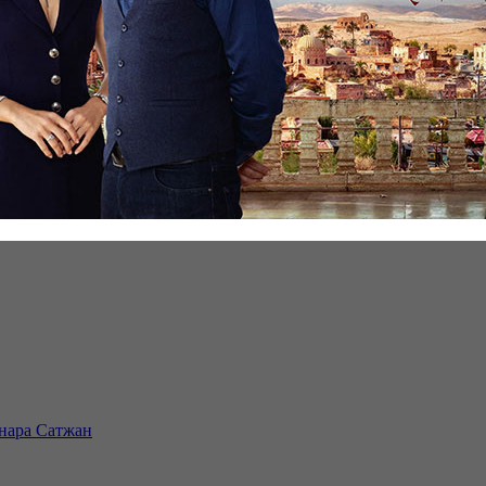
инара Сатжан