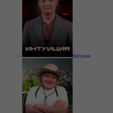
Интуиция