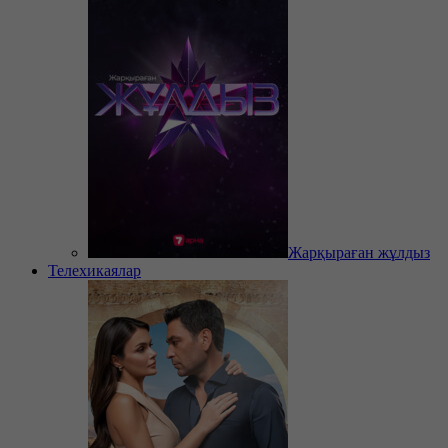
Жарқыраған жұлдыз
Телехикаялар