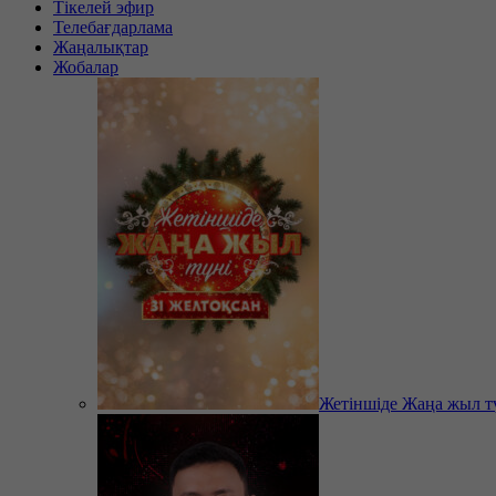
Тікелей эфир
Телебағдарлама
Жаңалықтар
Жобалар
Жетіншіде Жаңа жыл т