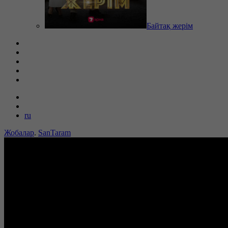
Байтақ жерім
ru
Жобалар
.
SanTaram