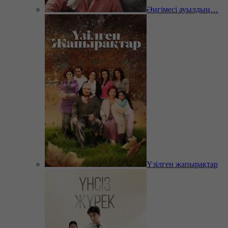
Әңгімесі ауылдың…
Үзілген жапырақтар