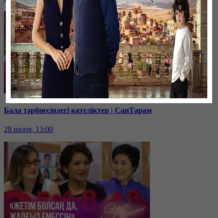
Бала тәрбиесіндегі қателіктер | СанТарам
28 июня, 13:00