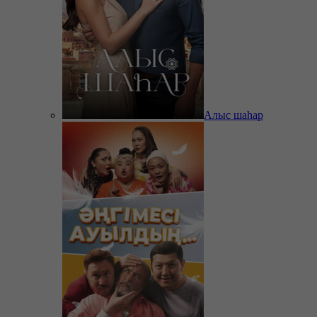
Алыс шаһар