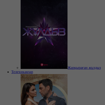
Жарқыраған жұлдыз
Телехикаялар