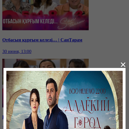
Отбасын құрғым келеді… | СанТарам
30 июня, 13:00
×
Қарыздан қалай құтыламын? | СанТарам
29 июня, 13:00