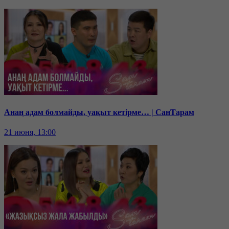
Анаң адам болмайды, уақыт кетірме… | СанТарам
21 июня, 13:00