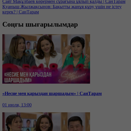
Саят Мақұлбаев көрермен сұрағына ұялып қалды | СанТарам
Қуаныш Жылжақсынов: Бақытты жанұя құру үшін не істеу
керек? | СанТарам
Соңғы шығарылымдар
«Несие мен қарыздан шаршадым» | СанТарам
01 июля, 13:00