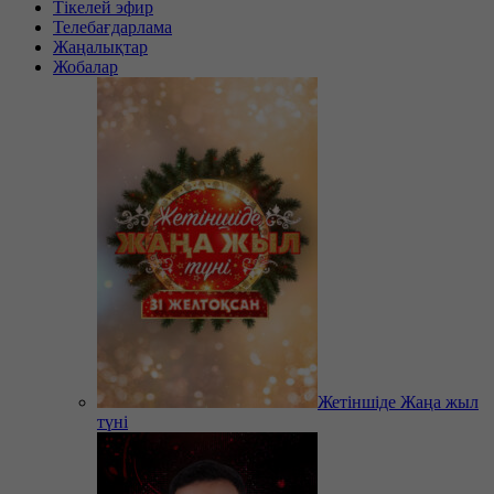
Тікелей эфир
Телебағдарлама
Жаңалықтар
Жобалар
Жетіншіде Жаңа жыл
түні