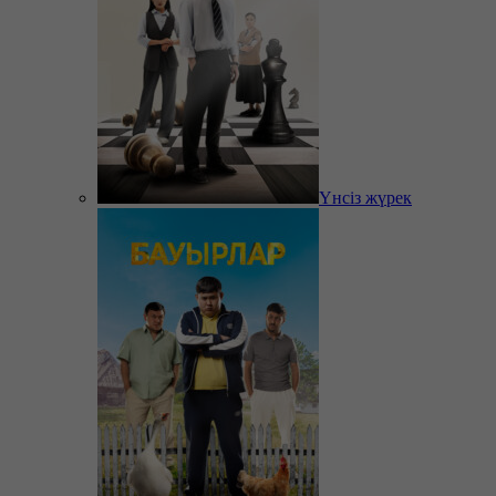
Үнсіз жүрек