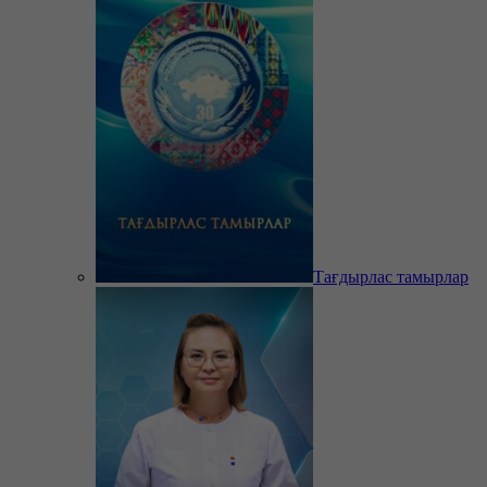
Тағдырлас тамырлар