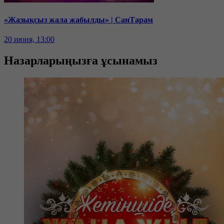
«Жазықсыз жала жабылды» | СанТарам
20 июня, 13:00
Назарларыңызға ұсынамыз