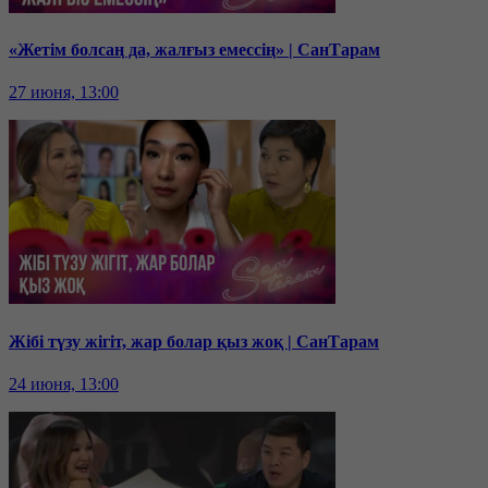
«Жетім болсаң да, жалғыз емессің» | СанТарам
27 июня, 13:00
Жібі түзу жігіт, жар болар қыз жоқ | СанТарам
24 июня, 13:00