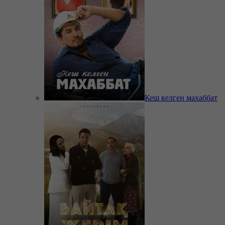
Кеш келген махаббат