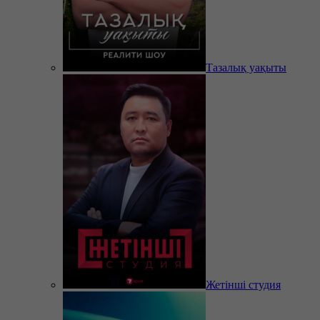
Тазалық уақыты
Жетінші студия