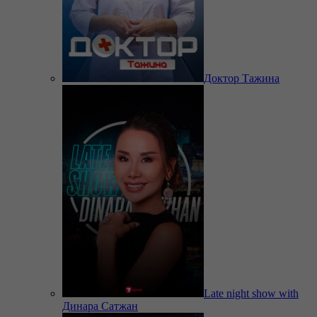
Доктор Тажина
Late night show with
Динара Сатжан