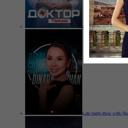
Доктор Тажина
Late night show with Д