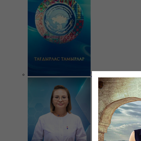
Тағдырлас тамырлар