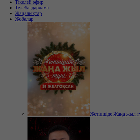
Тікелей эфир
Телебағдарлама
Жаңалықтар
Жобалар
Жетіншіде Жаңа жыл т