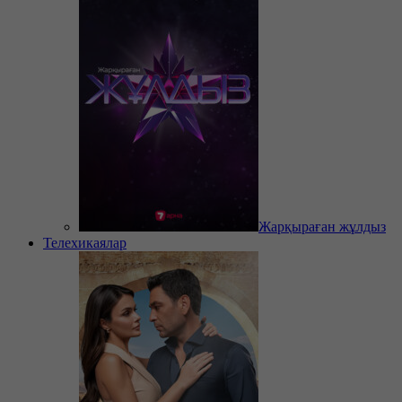
Жарқыраған жұлдыз
Телехикаялар