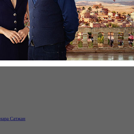
инара Сатжан