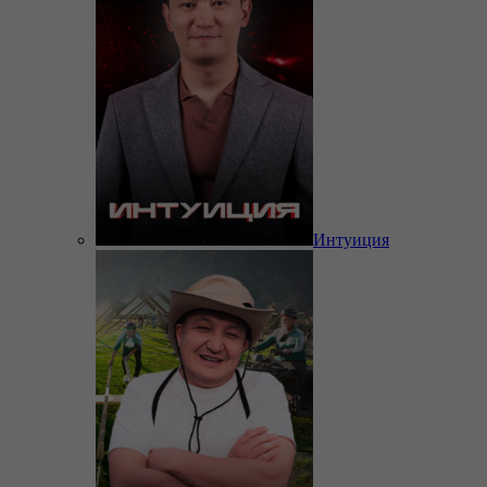
Интуиция