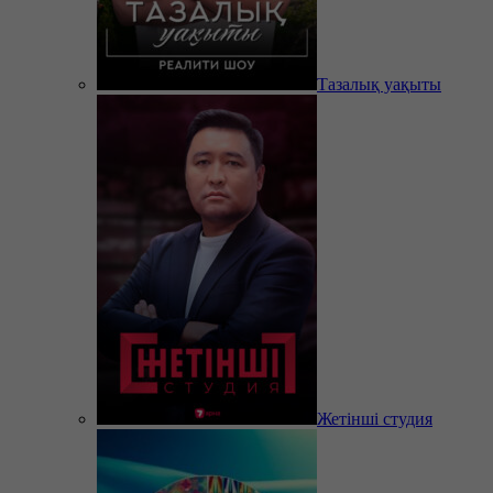
Тазалық уақыты
Жетінші студия