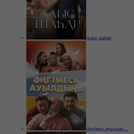
Алыс шаһар
Әңгімесі ауылдың…