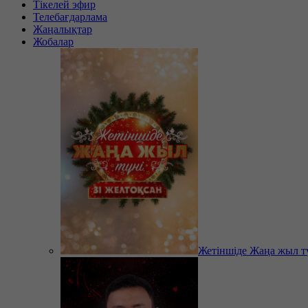
Тікелей эфир
Телебағдарлама
Жаңалықтар
Жобалар
Жетіншіде Жаңа жыл т