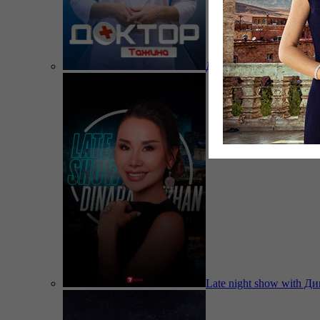
Доктор Тажина
Late night show with Д