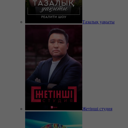
Тазалық уақыты
Жетінші студия