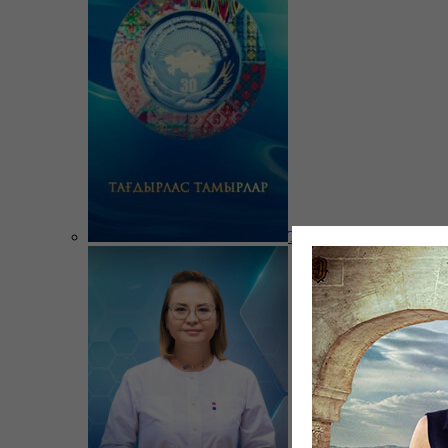
Тағдырлас тамырлар