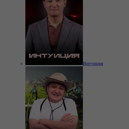
Интуиция