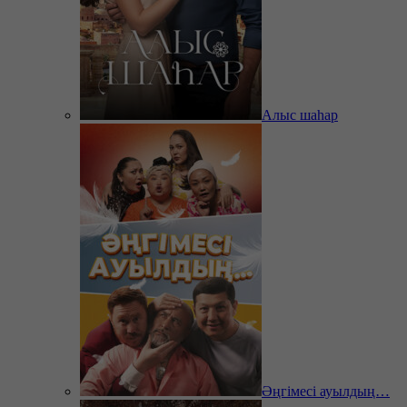
Алыс шаһар
Әңгімесі ауылдың…