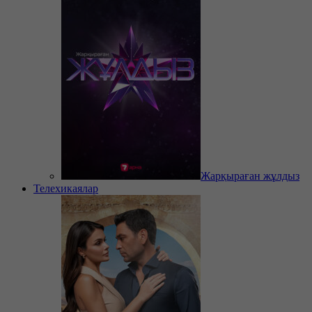
Жарқыраған жұлдыз
Телехикаялар