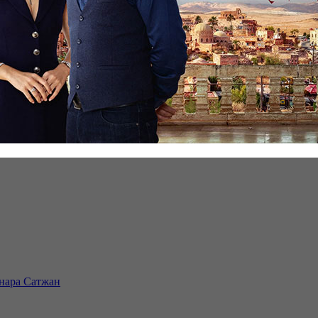
инара Сатжан