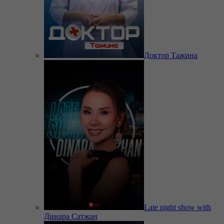
Доктор Тажина
Late night show with
Динара Сатжан