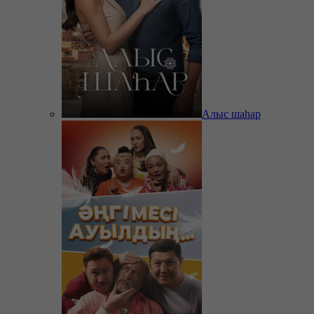
Алыс шаһар