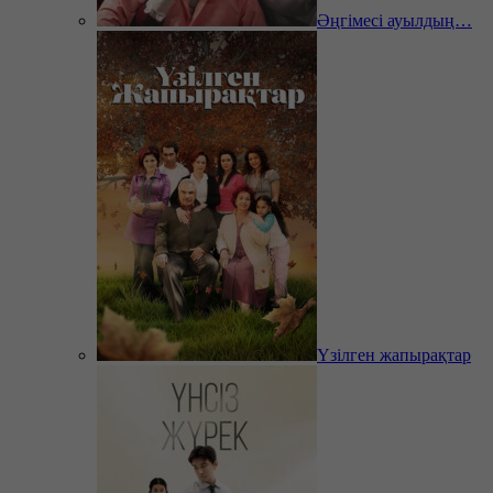
Әңгімесі ауылдың…
Үзілген жапырақтар