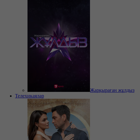
Жарқыраған жұлдыз
Телехикаялар