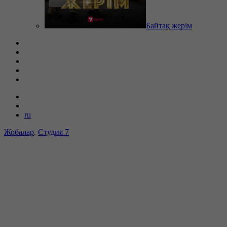
Байтақ жерім
ru
Жобалар
.
Студия 7