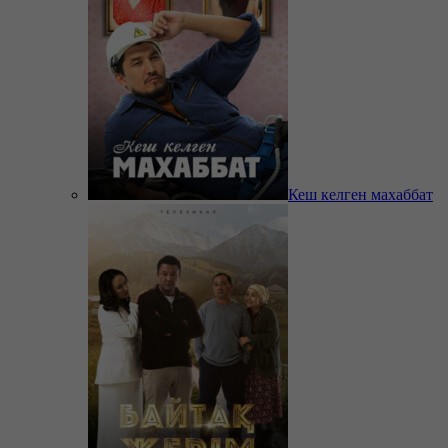
Кеш келген махаббат