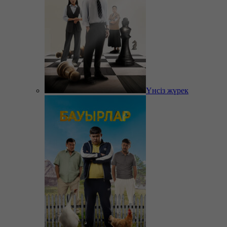
Үнсіз жүрек