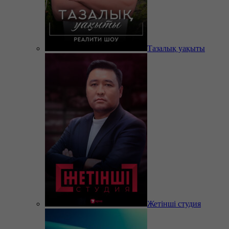
Тазалық уақыты
Жетінші студия