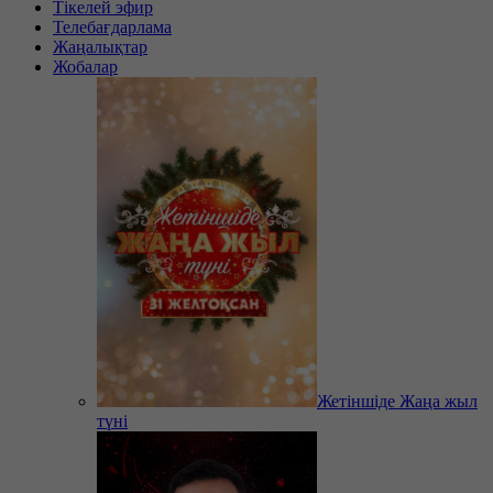
Тікелей эфир
Телебағдарлама
Жаңалықтар
Жобалар
Жетіншіде Жаңа жыл
түні