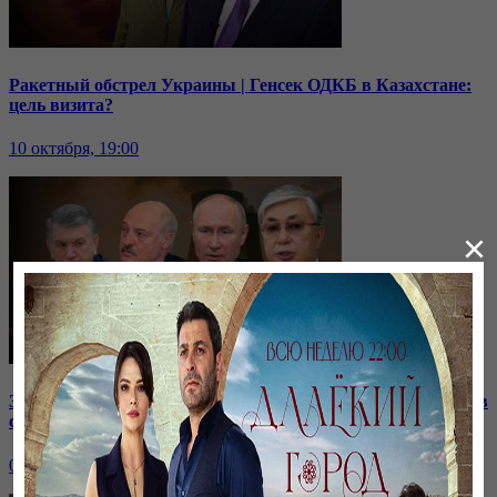
Ракетный обстрел Украины | Генсек ОДКБ в Казахстане:
цель визита?
10 октября, 19:00
×
Зачем встретились лидеры стран СНГ? | Роль Казахстана в
строительстве нашей АЭС
07 октября, 19:00