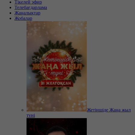
Тікелей эфир
Телебағдарлама
Жаңалықтар
Жобалар
Жетіншіде Жаңа жыл
түні