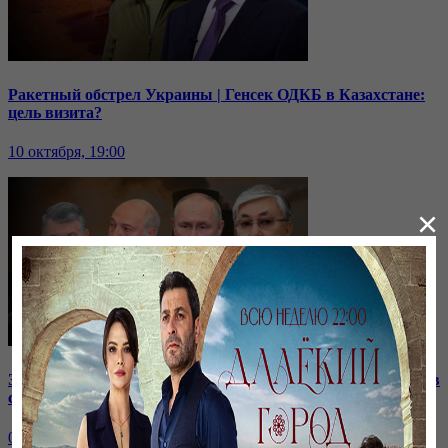
Ракетный обстрел Украины | Генсек ОДКБ в Казахстане:
цель визита?
10 октября, 19:00
×
Зачем встретились лидеры стран СНГ? | Роль Казахстана в
строительстве нашей АЭС
07 октября, 19:00