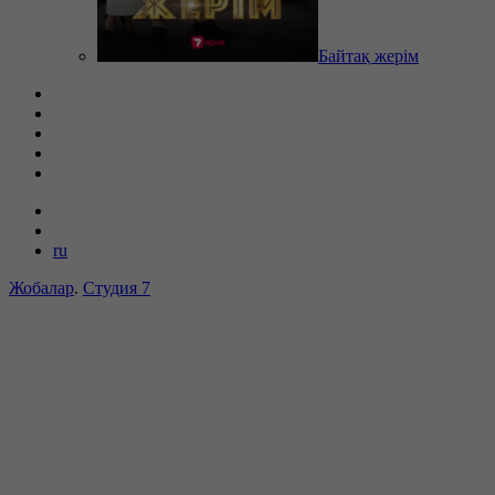
Байтақ жерім
ru
Жобалар
.
Студия 7