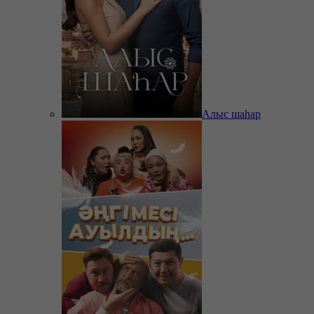
Алыс шаһар