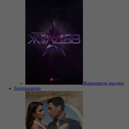
Жарқыраған жұлдыз
Телехикаялар