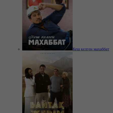
Кеш келген махаббат