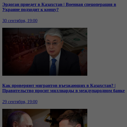
Эрдоган приедет в Казахстан | Военная спецоперация в
Украине подходит к концу?
30 сентября, 19:00
Как проверяют мигрантов въезжающих в Казахстан? |
Правительство просит миллиарды в международном банке
29 сентября, 19:00