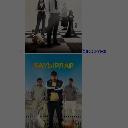
Үнсіз жүрек