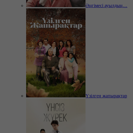
Әңгімесі ауылдың…
Үзілген жапырақтар