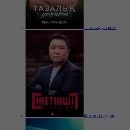
Тазалық уақыты
Жетінші студия