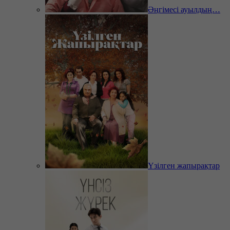
Әңгімесі ауылдың…
Үзілген жапырақтар