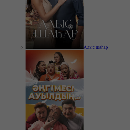
Алыс шаһар