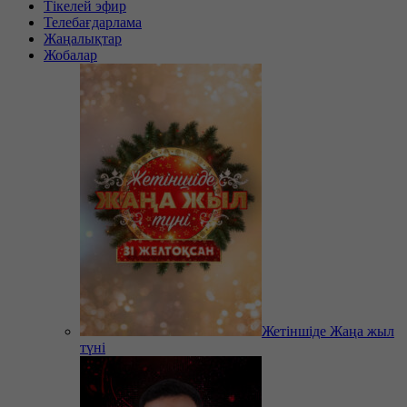
Тікелей эфир
Телебағдарлама
Жаңалықтар
Жобалар
Жетіншіде Жаңа жыл
түні