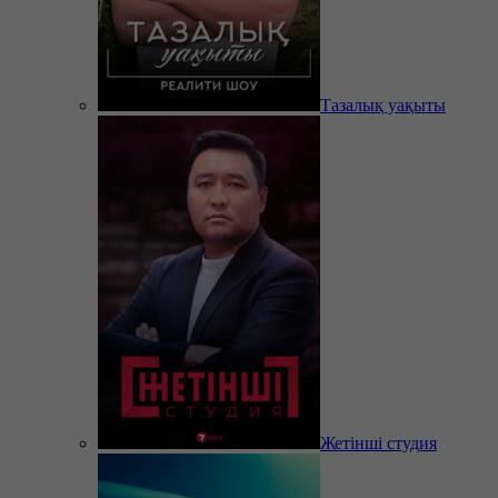
Тазалық уақыты
Жетінші студия