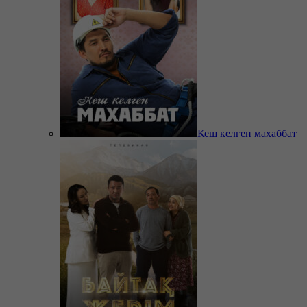
Кеш келген махаббат