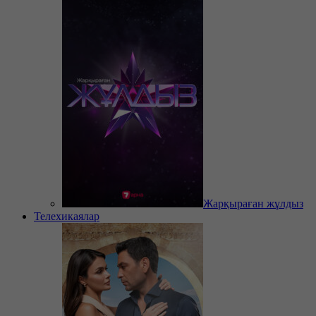
Жарқыраған жұлдыз
Телехикаялар