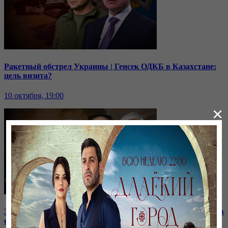
Ракетный обстрел Украины | Генсек ОДКБ в Казахстане:
цель визита?
10 октября, 19:00
×
Зачем встретились лидеры стран СНГ? | Роль Казахстана в
строительстве нашей АЭС