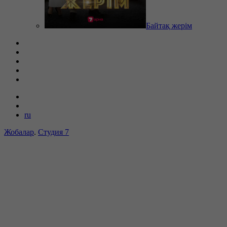
Байтақ жерім
ru
Жобалар
.
Студия 7