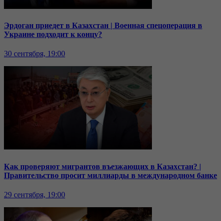
Эрдоган приедет в Казахстан | Военная спецоперация в
Украине подходит к концу?
30 сентября, 19:00
Как проверяют мигрантов въезжающих в Казахстан? |
Правительство просит миллиарды в международном банке
29 сентября, 19:00