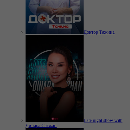
Доктор Тажина
Late night show with
Динара Сатжан