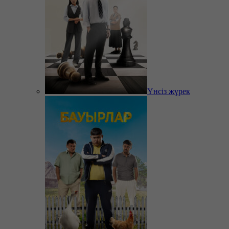
Үнсіз жүрек