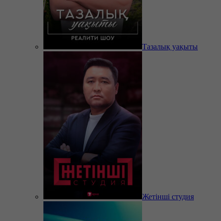
Тазалық уақыты
Жетінші студия