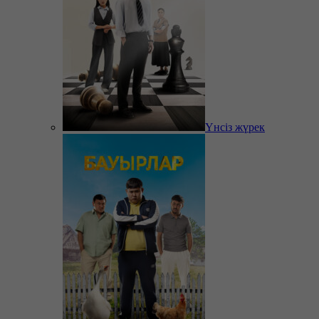
Үнсіз жүрек