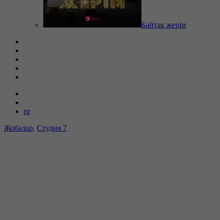
Байтақ жерім
ru
Жобалар
.
Студия 7