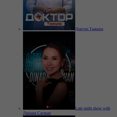
Доктор Тажина
Late night show with
Динара Сатжан