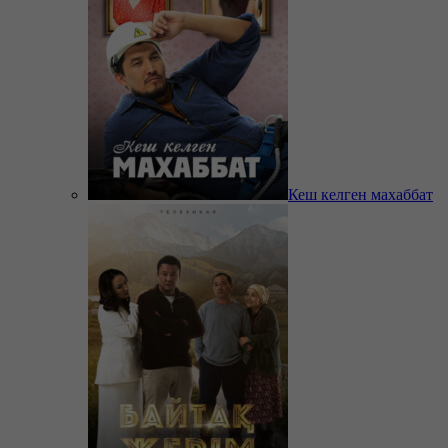
Кеш келген махаббат