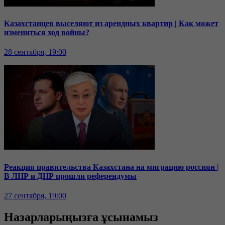
Казахстанцев выселяют из арендных квартир | Как может
измениться ход войны?
28 сентября, 19:00
Реакция правительства Казахстана на миграцию россиян |
В ЛНР и ДНР прошли референдумы
27 сентября, 19:00
Назарларыңызға ұсынамыз