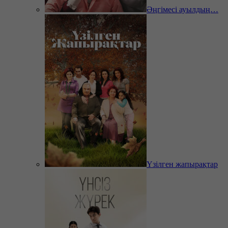
Әңгімесі ауылдың…
Үзілген жапырақтар