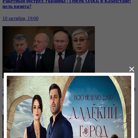
Ракетный обстрел Украины | Генсек ОДКБ в Казахстане:
цель визита?
10 октября, 19:00
×
Зачем встретились лидеры стран СНГ? | Роль Казахстана в
строительстве нашей АЭС
07 октября, 19:00