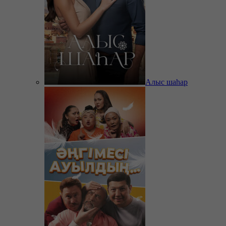
Алыс шаһар