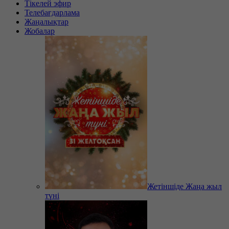
Тікелей эфир
Телебағдарлама
Жаңалықтар
Жобалар
Жетіншіде Жаңа жыл
түні