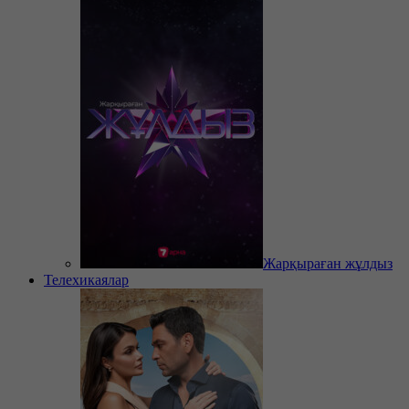
Жарқыраған жұлдыз
Телехикаялар