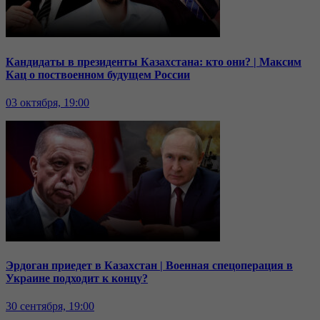
Кандидаты в президенты Казахстана: кто они? | Максим
Кац о поствоенном будущем России
03 октября, 19:00
Эрдоган приедет в Казахстан | Военная спецоперация в
Украине подходит к концу?
30 сентября, 19:00