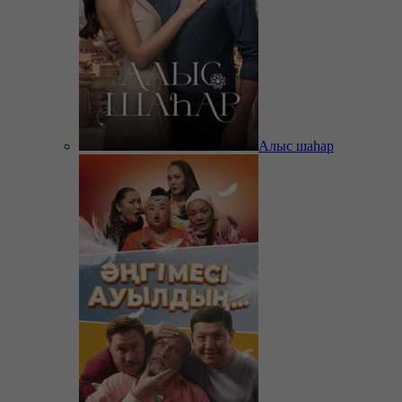
Алыс шаһар