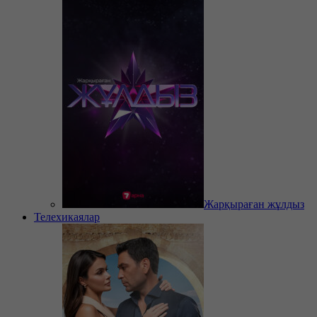
Жарқыраған жұлдыз
Телехикаялар