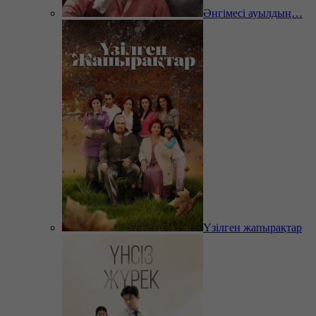
Әңгімесі ауылдың…
Үзілген жапырақтар