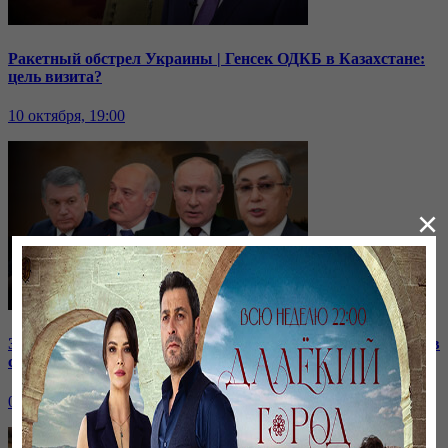
Ракетный обстрел Украины | Генсек ОДКБ в Казахстане:
цель визита?
10 октября, 19:00
×
Зачем встретились лидеры стран СНГ? | Роль Казахстана в
строительстве нашей АЭС
07 октября, 19:00