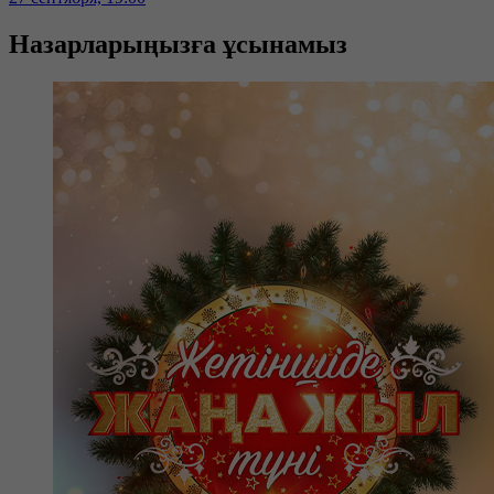
Назарларыңызға ұсынамыз