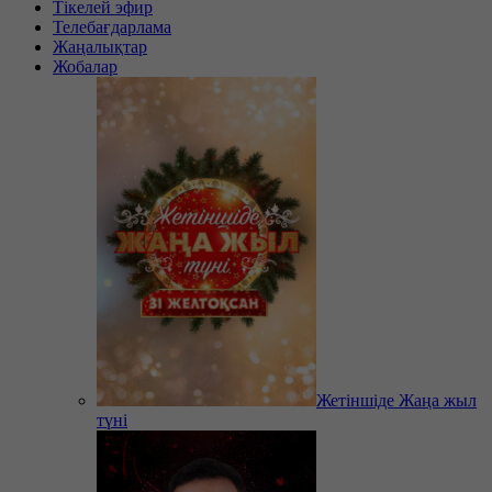
Тікелей эфир
Телебағдарлама
Жаңалықтар
Жобалар
Жетіншіде Жаңа жыл
түні