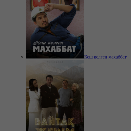
Кеш келген махаббат