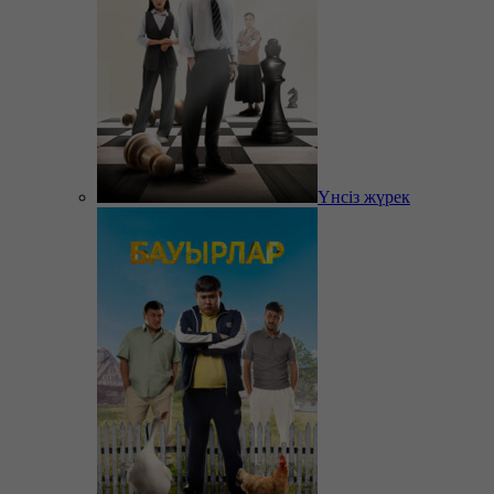
Үнсіз жүрек