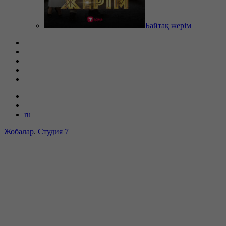
Байтақ жерім
ru
Жобалар
.
Студия 7