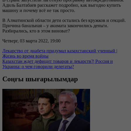
Адиль Балтабаев расскажет подробно, как выгодно купить
машину и почему всё не так просто.
В Алматинской области дети остались без кружков и секций.
Причина банальная – у акимата закончились деньги.
Разбирались, кто в этом виноват?
Четверг, 03 марта 2022, 19:00
Лекарство от диабета придумал казахстанский ученный |
Жизнь во время войны
Казахстан ждет дефицит товаров и лекарств?| Россия и
Украина: о чем говорили делегаты?
Соңғы шығарылымдар