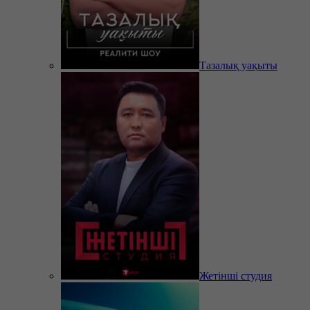
Тазалық уақыты
Жетінші студия