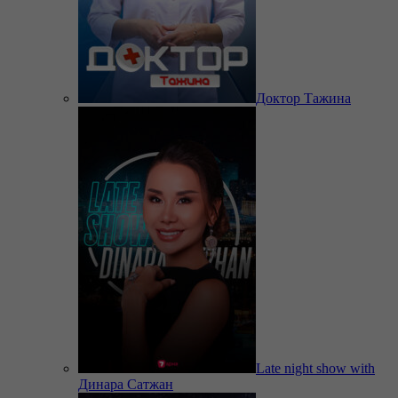
Доктор Тажина
Late night show with
Динара Сатжан