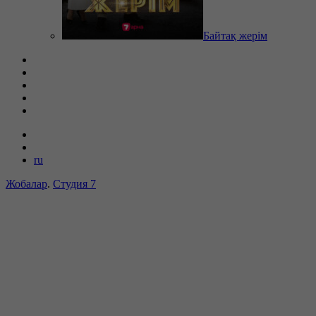
Байтақ жерім
ru
Жобалар
.
Студия 7