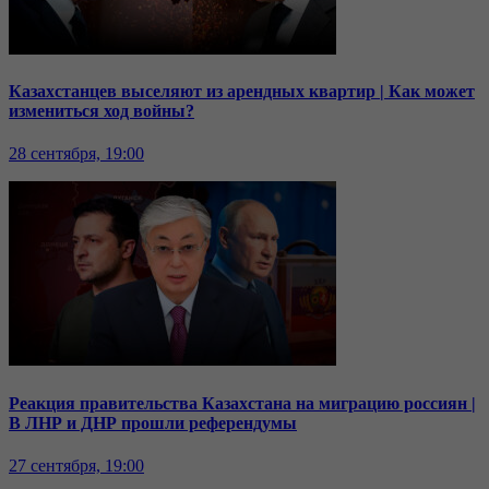
Казахстанцев выселяют из арендных квартир | Как может
измениться ход войны?
28 сентября, 19:00
Реакция правительства Казахстана на миграцию россиян |
В ЛНР и ДНР прошли референдумы
27 сентября, 19:00