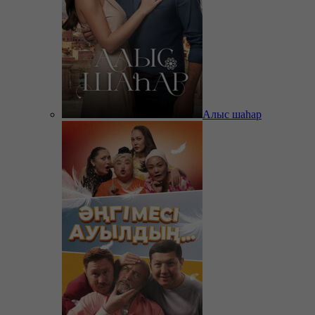
Алыс шаһар