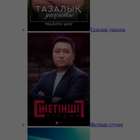
Тазалық уақыты
Жетінші студия