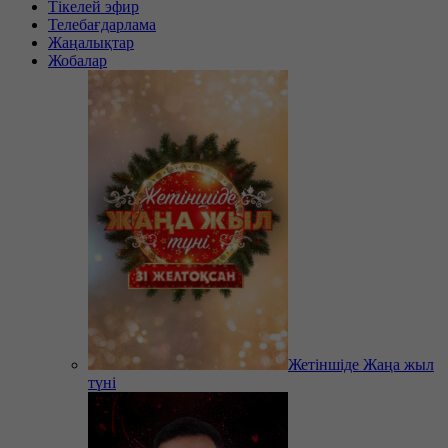
Тікелей эфир
Телебағдарлама
Жаңалықтар
Жобалар
Жетіншіде Жаңа жыл
түні