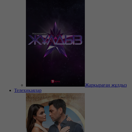
Жарқыраған жұлдыз
Телехикаялар