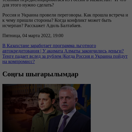
для этого нужно сделать?
Россия и Украина провели переговоры. Как прошла встреча и
к чему пришли стороны? Когда конфликт может быть
исчерпан? Расскажет Адиль Балтабаев.
Пятница, 04 марта 2022, 19:00
В Казахстане заработает программа льготного
автокредитования | У акимата Алматы закончились деньги?
Тенге падает вслед за рублем |Когда Россия и Украина пойдут
на компромисс?
Соңғы шығарылымдар