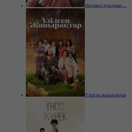
Әңгімесі ауылдың…
Үзілген жапырақтар