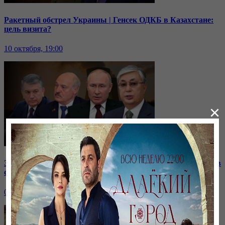
Ракетный обстрел Украины | Генсек ОДКБ в Казахстане:
цель визита?
10 октября, 19:00
×
Зачем встретились лидеры стран СНГ? | Роль Казахстана в
строительстве нашей АЭС
07 октября, 19:00