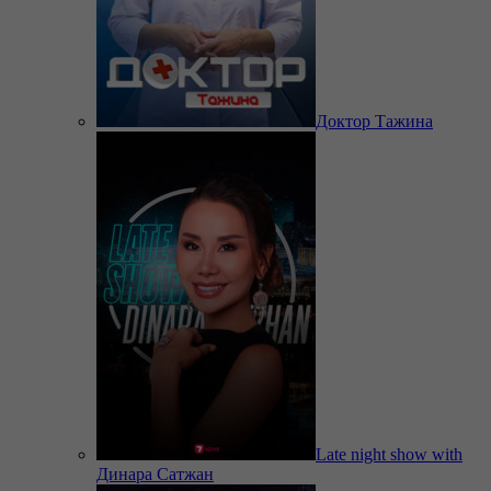
Доктор Тажина
Late night show with
Динара Сатжан