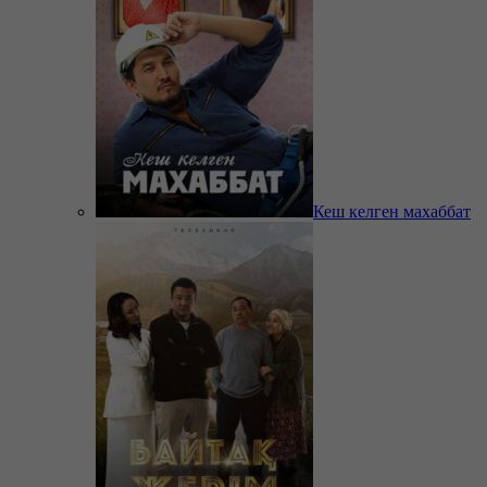
Кеш келген махаббат