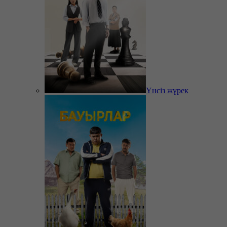
Үнсіз жүрек